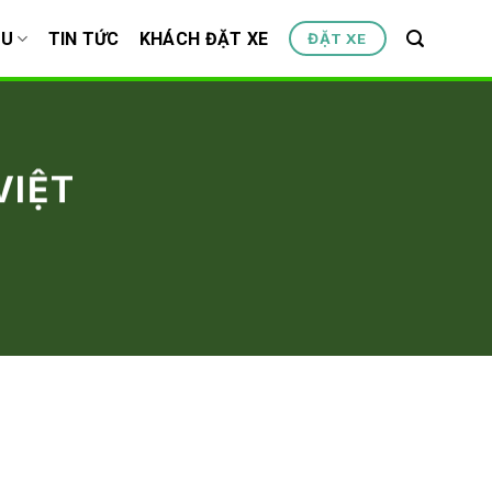
ỆU
TIN TỨC
KHÁCH ĐẶT XE
ĐẶT XE
VIỆT