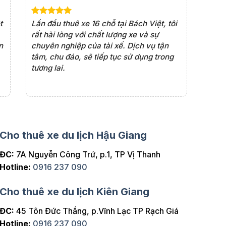
t
Lần đầu thuê xe 16 chỗ tại Bách Việt, tôi
Xe đời mớ
rất hài lòng với chất lượng xe và sự
xe rất an
n
chuyên nghiệp của tài xế. Dịch vụ tận
chọn đán
tâm, chu đáo, sẽ tiếp tục sử dụng trong
những ch
tương lai.
việc.
Cho thuê xe du lịch Hậu Giang
ĐC:
7A Nguyễn Công Trứ, p.1, TP Vị Thanh
Hotline:
0916 237 090
Cho thuê xe du lịch Kiên Giang
ĐC:
45 Tôn Đức Thắng, p.Vĩnh Lạc TP Rạch Giá
Hotline:
0916 237 090