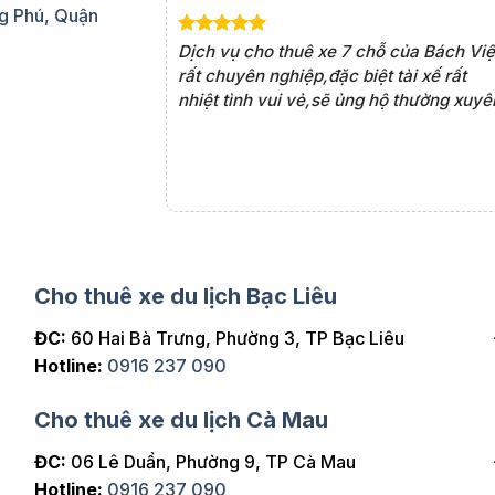
g Phú, Quận
 chỗ của Bách Việt
Dịch vụ cho thuê xe 7 chỗ của Bách Việ
n lợi. Tài xế rất am
rất chuyên nghiệp,đặc biệt tài xế rất
uôn đúng giờ, khiến
nhiệt tình vui vẻ,sẽ ủng hộ thường xuyê
i thật thoải mái.
Cho thuê xe du lịch Bạc Liêu
ĐC:
60 Hai Bà Trưng, Phường 3, TP Bạc Liêu
Hotline:
0916 237 090
Cho thuê xe du lịch Cà Mau
ĐC:
06 Lê Duẩn, Phường 9, TP Cà Mau
Hotline:
0916 237 090