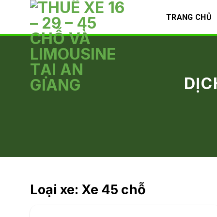
Skip
TRANG CHỦ
to
content
DỊC
Loại xe: Xe 45 chỗ