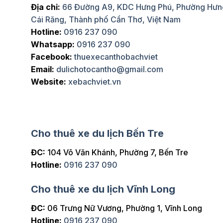
Địa chỉ:
66 Đường A9, KDC Hưng Phú, Phường Hưn
Cái Răng, Thành phố Cần Thơ, Việt Nam
huê xe limousine của Bách Việt
Dịch vụ cho thuê xe 4
Hotline:
0916 237 090
ến đi xa. Dịch vụ không chỉ đạt
rất nhanh chóng và tiệ
Whatsapp:
0916 237 090
 tài xế còn rất vui vẻ, hỗ trợ hết
hiểu tuyến đường và l
t hài lòng và chắc chắn sẽ thuê
chuyến đi của chúng tô
Facebook:
thuexecanthobachviet
Email:
dulichotocantho@gmail.com
Website:
xebachviet.vn
Cho thuê xe du lịch Bến Tre
ĐC:
104 Võ Văn Khánh, Phường 7, Bến Tre
Hotline:
0916 237 090
Cho thuê xe du lịch Vĩnh Long
ĐC:
06 Trưng Nữ Vương, Phường 1, Vĩnh Long
Hotline:
0916 237 090