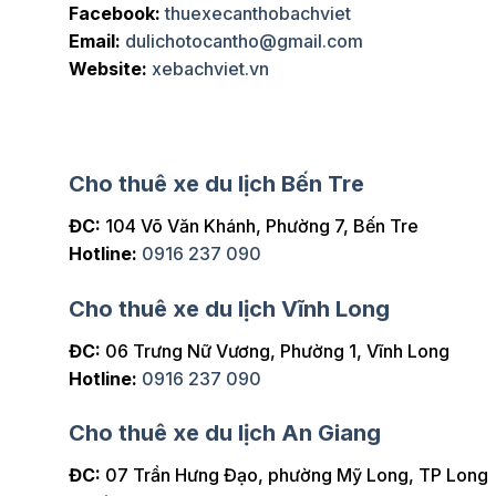
t hài lòng và chắc chắn sẽ thuê
chuyến đi của chúng tô
Facebook:
thuexecanthobachviet
Email:
dulichotocantho@gmail.com
Website:
xebachviet.vn
Cho thuê xe du lịch Bến Tre
ĐC:
104 Võ Văn Khánh, Phường 7, Bến Tre
Hotline:
0916 237 090
Cho thuê xe du lịch Vĩnh Long
ĐC:
06 Trưng Nữ Vương, Phường 1, Vĩnh Long
Hotline:
0916 237 090
Cho thuê xe du lịch An Giang
ĐC:
07 Trần Hưng Đạo, phường Mỹ Long, TP Long