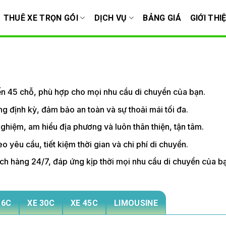
THUÊ XE TRỌN GÓI
DỊCH VỤ
BẢNG GIÁ
GIỚI THI
đến 45 chỗ, phù hợp cho mọi nhu cầu di chuyển của bạn.
g định kỳ, đảm bảo an toàn và sự thoải mái tối đa.
 nghiệm, am hiểu địa phương và luôn thân thiện, tận tâm.
o yêu cầu, tiết kiệm thời gian và chi phí di chuyển.
ách hàng 24/7, đáp ứng kịp thời mọi nhu cầu di chuyển của b
16C
XE 30C
XE 45C
LIMOUSINE