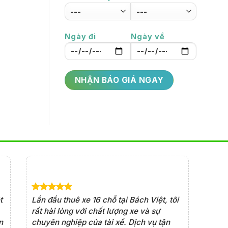
Ngày đi
Ngày về
t
Lần đầu thuê xe 16 chỗ tại Bách Việt, tôi
Xe đời mớ
rất hài lòng với chất lượng xe và sự
xe rất an
n
chuyên nghiệp của tài xế. Dịch vụ tận
chọn đán