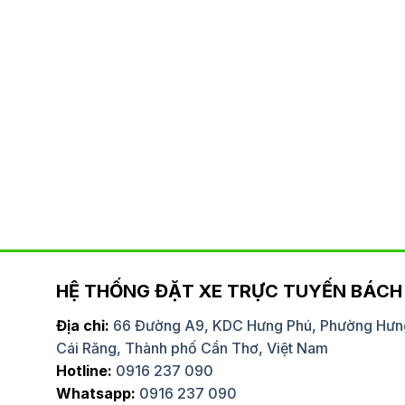
HỆ THỐNG ĐẶT XE TRỰC TUYẾN BÁCH 
Địa chỉ:
66 Đường A9, KDC Hưng Phú, Phường Hưn
Cái Răng, Thành phố Cần Thơ, Việt Nam
huê xe limousine của Bách Việt
Dịch vụ cho thuê xe 4
Hotline:
0916 237 090
ến đi xa. Dịch vụ không chỉ đạt
rất nhanh chóng và tiệ
Whatsapp:
0916 237 090
 tài xế còn rất vui vẻ, hỗ trợ hết
hiểu tuyến đường và l