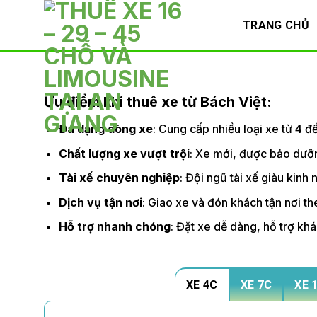
Skip
TRANG CHỦ
to
content
Ưu điểm khi thuê xe từ Bách Việt:
Đa dạng dòng xe
: Cung cấp nhiều loại xe từ 4 
Chất lượng xe vượt trội
: Xe mới, được bảo dưỡn
Tài xế chuyên nghiệp
: Đội ngũ tài xế giàu kinh
Dịch vụ tận nơi
: Giao xe và đón khách tận nơi the
Hỗ trợ nhanh chóng
: Đặt xe dễ dàng, hỗ trợ kh
XE 4C
XE 7C
XE 