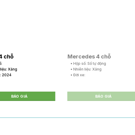
4 chỗ
Mercedes 4 chỗ
ố:
• Hộp số: Số tự động
 liệu: Xăng
• Nhiên liệu: Xăng
e: 2024
• Đời xe:
BÁO GIÁ
BÁO GIÁ