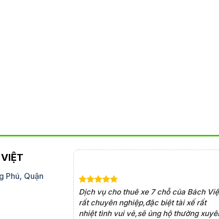
VIỆT
g Phú, Quận
 chỗ của Bách Việt
Dịch vụ cho thuê xe 7 chỗ của Bách Việ
n lợi. Tài xế rất am
rất chuyên nghiệp,đặc biệt tài xế rất
uôn đúng giờ, khiến
nhiệt tình vui vẻ,sẽ ủng hộ thường xuyê