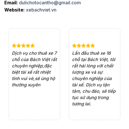
Email:
dulichotocantho@gmail.com
Website:
xebachviet.vn
e 4
Dịch vụ cho thuê xe 7
Lần đầu thuê xe 16
Xe
rất
chỗ của Bách Việt rất
chỗ tại Bách Việt, tôi
tà
ện
chuyên nghiệp,đặc
rất hài lòng với chất
rấ
iểu
biệt tài xế rất nhiệt
lượng xe và sự
th
ôn
tình vui vẻ,sẽ ủng hộ
chuyên nghiệp của
đá
thường xuyên
tài xế. Dịch vụ tận
th
ng
tâm, chu đáo, sẽ tiếp
ch
tục sử dụng trong
ho
tương lai.