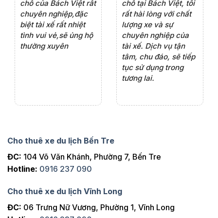
rất
chỗ của Bách Việt rất
chỗ tại Bách Việt, tôi
tà
ện
chuyên nghiệp,đặc
rất hài lòng với chất
rấ
iểu
biệt tài xế rất nhiệt
lượng xe và sự
th
ôn
tình vui vẻ,sẽ ủng hộ
chuyên nghiệp của
đá
thường xuyên
tài xế. Dịch vụ tận
th
ng
tâm, chu đáo, sẽ tiếp
ch
tục sử dụng trong
ho
tương lai.
Cho thuê xe du lịch Bến Tre
ĐC:
104 Võ Văn Khánh, Phường 7, Bến Tre
Hotline:
0916 237 090
Cho thuê xe du lịch Vĩnh Long
ĐC:
06 Trưng Nữ Vương, Phường 1, Vĩnh Long