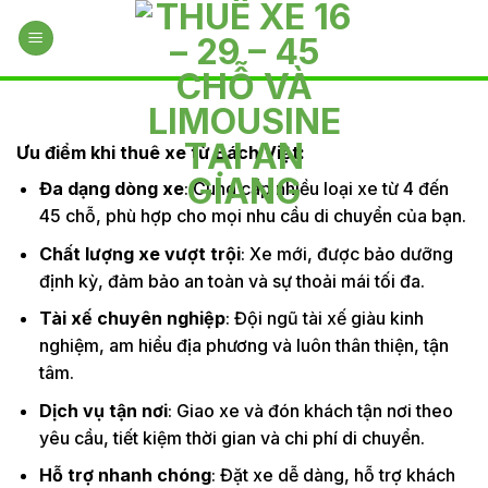
Skip
to
content
Ưu điểm khi thuê xe từ Bách Việt:
Đa dạng dòng xe
: Cung cấp nhiều loại xe từ 4 đến
45 chỗ, phù hợp cho mọi nhu cầu di chuyển của bạn.
Chất lượng xe vượt trội
: Xe mới, được bảo dưỡng
định kỳ, đảm bảo an toàn và sự thoải mái tối đa.
Tài xế chuyên nghiệp
: Đội ngũ tài xế giàu kinh
nghiệm, am hiểu địa phương và luôn thân thiện, tận
tâm.
Dịch vụ tận nơi
: Giao xe và đón khách tận nơi theo
yêu cầu, tiết kiệm thời gian và chi phí di chuyển.
Hỗ trợ nhanh chóng
: Đặt xe dễ dàng, hỗ trợ khách