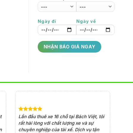
Ngày đi
Ngày về
t
Lần đầu thuê xe 16 chỗ tại Bách Việt, tôi
Xe đời mớ
rất hài lòng với chất lượng xe và sự
xe rất an
n
chuyên nghiệp của tài xế. Dịch vụ tận
chọn đán