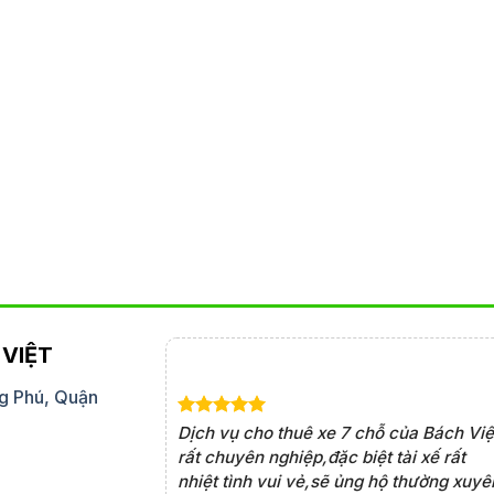
VIỆT
g Phú, Quận
 chỗ của Bách Việt
Dịch vụ cho thuê xe 7 chỗ của Bách Việ
n lợi. Tài xế rất am
rất chuyên nghiệp,đặc biệt tài xế rất
uôn đúng giờ, khiến
nhiệt tình vui vẻ,sẽ ủng hộ thường xuyê