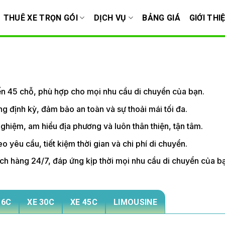
THUÊ XE TRỌN GÓI
DỊCH VỤ
BẢNG GIÁ
GIỚI THI
đến 45 chỗ, phù hợp cho mọi nhu cầu di chuyển của bạn.
g định kỳ, đảm bảo an toàn và sự thoải mái tối đa.
 nghiệm, am hiểu địa phương và luôn thân thiện, tận tâm.
o yêu cầu, tiết kiệm thời gian và chi phí di chuyển.
ách hàng 24/7, đáp ứng kịp thời mọi nhu cầu di chuyển của b
16C
XE 30C
XE 45C
LIMOUSINE