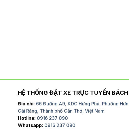
HỆ THỐNG ĐẶT XE TRỰC TUYẾN BÁCH 
Địa chỉ:
66 Đường A9, KDC Hưng Phú, Phường Hưn
Cái Răng, Thành phố Cần Thơ, Việt Nam
huê xe limousine của Bách Việt
Dịch vụ cho thuê xe 4
Hotline:
0916 237 090
ến đi xa. Dịch vụ không chỉ đạt
rất nhanh chóng và tiệ
Whatsapp:
0916 237 090
 tài xế còn rất vui vẻ, hỗ trợ hết
hiểu tuyến đường và l