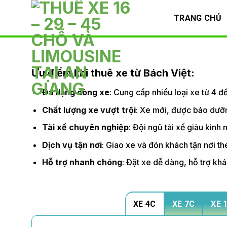
Skip
TRANG CHỦ
to
content
Ưu điểm khi thuê xe từ Bách Việt:
Đa dạng dòng xe
: Cung cấp nhiều loại xe từ 4 
Chất lượng xe vượt trội
: Xe mới, được bảo dưỡn
Tài xế chuyên nghiệp
: Đội ngũ tài xế giàu kinh
Dịch vụ tận nơi
: Giao xe và đón khách tận nơi the
Hỗ trợ nhanh chóng
: Đặt xe dễ dàng, hỗ trợ kh
XE 4C
XE 7C
XE 