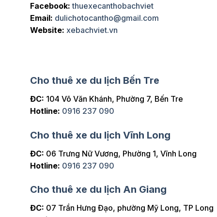
t hài lòng và chắc chắn sẽ thuê
chuyến đi của chúng tô
Facebook:
thuexecanthobachviet
Email:
dulichotocantho@gmail.com
Website:
xebachviet.vn
Cho thuê xe du lịch Bến Tre
ĐC:
104 Võ Văn Khánh, Phường 7, Bến Tre
Hotline:
0916 237 090
Cho thuê xe du lịch Vĩnh Long
ĐC:
06 Trưng Nữ Vương, Phường 1, Vĩnh Long
Hotline:
0916 237 090
Cho thuê xe du lịch An Giang
ĐC:
07 Trần Hưng Đạo, phường Mỹ Long, TP Long