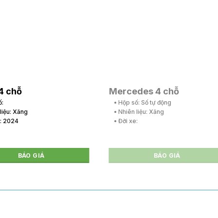
4 chỗ
Mercedes 4 chỗ
ố:
• Hộp số: Số tự động
 liệu: Xăng
• Nhiên liệu: Xăng
e: 2024
• Đời xe:
BÁO GIÁ
BÁO GIÁ