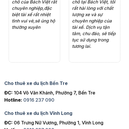
rất
chỗ của Bách Việt rất
chỗ tại Bách Việt, tôi
tà
ện
chuyên nghiệp,đặc
rất hài lòng với chất
rấ
iểu
biệt tài xế rất nhiệt
lượng xe và sự
th
ôn
tình vui vẻ,sẽ ủng hộ
chuyên nghiệp của
đá
thường xuyên
tài xế. Dịch vụ tận
th
ng
tâm, chu đáo, sẽ tiếp
ch
tục sử dụng trong
ho
tương lai.
Cho thuê xe du lịch Bến Tre
ĐC:
104 Võ Văn Khánh, Phường 7, Bến Tre
Hotline:
0916 237 090
Cho thuê xe du lịch Vĩnh Long
ĐC:
06 Trưng Nữ Vương, Phường 1, Vĩnh Long