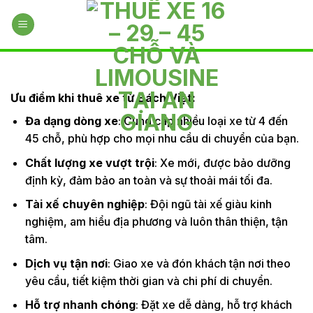
Skip
to
content
Ưu điểm khi thuê xe từ Bách Việt:
Đa dạng dòng xe
: Cung cấp nhiều loại xe từ 4 đến
45 chỗ, phù hợp cho mọi nhu cầu di chuyển của bạn.
Chất lượng xe vượt trội
: Xe mới, được bảo dưỡng
định kỳ, đảm bảo an toàn và sự thoải mái tối đa.
Tài xế chuyên nghiệp
: Đội ngũ tài xế giàu kinh
nghiệm, am hiểu địa phương và luôn thân thiện, tận
tâm.
Dịch vụ tận nơi
: Giao xe và đón khách tận nơi theo
yêu cầu, tiết kiệm thời gian và chi phí di chuyển.
Hỗ trợ nhanh chóng
: Đặt xe dễ dàng, hỗ trợ khách