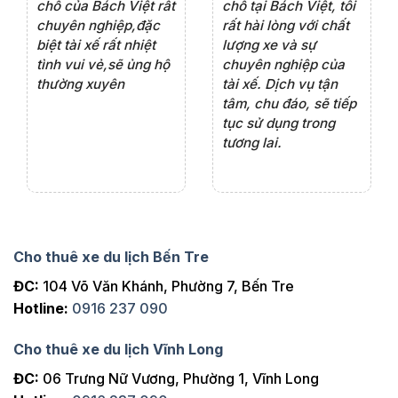
rất
chỗ của Bách Việt rất
chỗ tại Bách Việt, tôi
tà
ện
chuyên nghiệp,đặc
rất hài lòng với chất
rấ
iểu
biệt tài xế rất nhiệt
lượng xe và sự
th
ôn
tình vui vẻ,sẽ ủng hộ
chuyên nghiệp của
đá
thường xuyên
tài xế. Dịch vụ tận
th
ng
tâm, chu đáo, sẽ tiếp
ch
tục sử dụng trong
ho
tương lai.
Cho thuê xe du lịch Bến Tre
ĐC:
104 Võ Văn Khánh, Phường 7, Bến Tre
Hotline:
0916 237 090
Cho thuê xe du lịch Vĩnh Long
ĐC:
06 Trưng Nữ Vương, Phường 1, Vĩnh Long