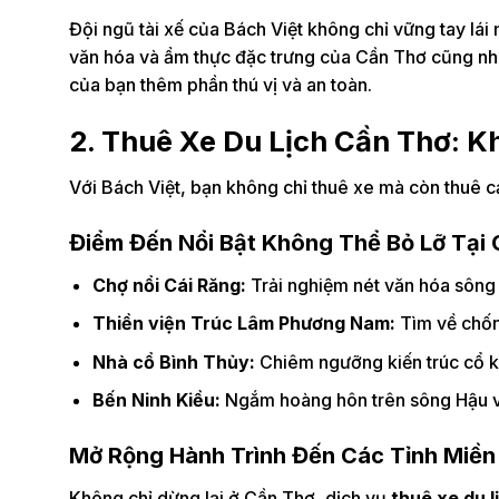
Đội ngũ tài xế của Bách Việt không chỉ vững tay lái
văn hóa và ẩm thực đặc trưng của Cần Thơ cũng như c
của bạn thêm phần thú vị và an toàn.
2. Thuê Xe Du Lịch Cần Thơ: 
Với Bách Việt, bạn không chỉ thuê xe mà còn thuê c
Điểm Đến Nổi Bật Không Thể Bỏ Lỡ Tại
Chợ nổi Cái Răng:
Trải nghiệm nét văn hóa sông
Thiền viện Trúc Lâm Phương Nam:
Tìm về chốn 
Nhà cổ Bình Thủy:
Chiêm ngưỡng kiến trúc cổ kí
Bến Ninh Kiều:
Ngắm hoàng hôn trên sông Hậu v
Mở Rộng Hành Trình Đến Các Tỉnh Miền
Không chỉ dừng lại ở Cần Thơ, dịch vụ
thuê xe du 