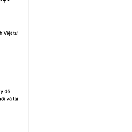
h Việt tư
ãy để
ới và tài