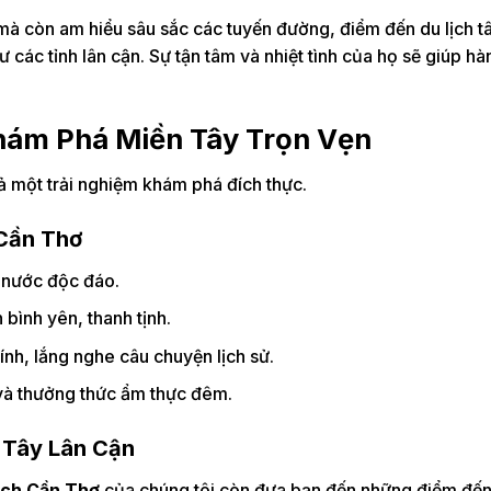
 mà còn am hiểu sâu sắc các tuyến đường, điểm đến du lịch tâ
ác tỉnh lân cận. Sự tận tâm và nhiệt tình của họ sẽ giúp hàn
Khám Phá Miền Tây Trọn Vẹn
ả một trải nghiệm khám phá đích thực.
 Cần Thơ
 nước độc đáo.
bình yên, thanh tịnh.
nh, lắng nghe câu chuyện lịch sử.
à thưởng thức ẩm thực đêm.
 Tây Lân Cận
lịch Cần Thơ
của chúng tôi còn đưa bạn đến những điểm đế