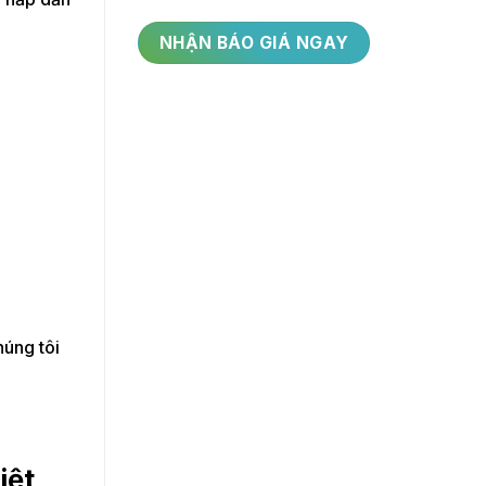
húng tôi
iệt