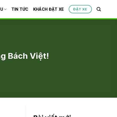
ỆU
TIN TỨC
KHÁCH ĐẶT XE
ĐẶT XE
g Bách Việt!