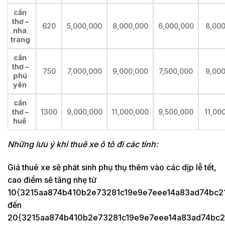
cần
thơ –
620
5,000,000
8,000,000
6,000,000
8,000
nha
trang
cần
thơ –
750
7,000,000
9,000,000
7,500,000
9,000
phú
yên
cần
thơ –
1300
9,000,000
11,000,000
9,500,000
11,00
huế
Những lưu ý khi thuê xe ô tô đi các tỉnh:
Giá thuê xe sẽ phát sinh phụ thụ thêm vào các dịp lễ tết,
cao điểm sẽ tăng nhẹ từ
10{3215aa874b410b2e73281c19e9e7eee14a83ad74bc2
đến
20{3215aa874b410b2e73281c19e9e7eee14a83ad74bc2