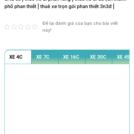
phố phan thiết | thuê xe trọn gói phan thiết 3n3đ |
Để lại đánh giá của bạn cho bài viết
này!
XE 4C
XE 7C
XE 16C
XE 30C
XE 45C