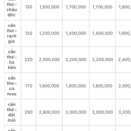
thơ –
130
1,500,000
1,700,000
1,700,000
1,900
châu
đốc
cần
thơ –
120
1,200,000
1,400,000
1,400,000
1,600
rạch
giá
cần
thơ –
220
2,000,000
2,200,000
2,200,000
2,400
hà
tiên
cần
thơ –
170
1,600,000
1,800,000
1,800,000
2,000
cà
mau
cần
thơ –
280
2,800,000
3,000,000
3,000,000
3,200
đất
mũi
cần