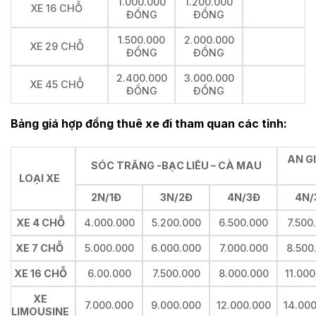
1.000.000
1.200.000
XE 16 CHỖ
ĐỒNG
ĐỒNG
1.500.000
2.000.000
XE 29 CHỖ
ĐỒNG
ĐỒNG
2.400.000
3.000.000
XE 45 CHỖ
ĐỒNG
ĐỒNG
Bảng giá hợp đồng thuê xe đi tham quan các tỉnh:
AN G
SÓC TRĂNG -BẠC LIÊU – CÀ MAU
LOẠI XE
2N/1Đ
3N/2Đ
4N/3Đ
4N/
XE 4 CHỖ
4.000.000
5.200.000
6.500.000
7.500
XE 7 CHỖ
5.000.000
6.000.000
7.000.000
8.500
XE 16 CHỖ
6.00.000
7.500.000
8.000.000
11.00
XE
7.000.000
9.000.000
12.000.000
14.00
LIMOUSINE