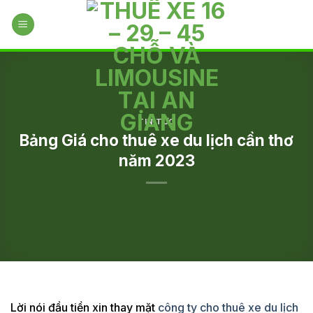
Skip
to
content
TIN TỨC
Bảng Giá cho thuê xe du lịch cần thơ
năm 2023
Lời nói đầu tiền xin thay mặt
công ty cho thuê xe du lịch