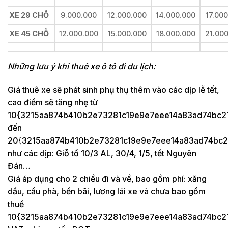
XE 29 CHỖ
9.000.000
12.000.000
14.000.000
17.00
XE 45 CHỖ
12.000.000
15.000.000
18.000.000
21.00
Những lưu ý khi thuê xe ô tô đi du lịch:
Giá thuê xe sẽ phát sinh phụ thụ thêm vào các dịp lễ tết,
cao điểm sẽ tăng nhẹ từ
10{3215aa874b410b2e73281c19e9e7eee14a83ad74bc2
đến
20{3215aa874b410b2e73281c19e9e7eee14a83ad74bc2
như các dịp: Giỗ tổ 10/3 AL, 30/4, 1/5, tết Nguyên
Đán…
Giá áp dụng cho 2 chiều đi và về, bao gồm phí: xăng
dầu, cầu phà, bến bãi, lương lái xe và chưa bao gồm
thuế
10{3215aa874b410b2e73281c19e9e7eee14a83ad74bc2