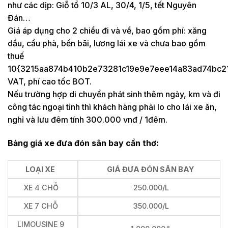
như các dịp: Giỗ tổ 10/3 AL, 30/4, 1/5, tết Nguyên
Đán…
Giá áp dụng cho 2 chiều đi và về, bao gồm phí: xăng
dầu, cầu phà, bến bãi, lương lái xe và chưa bao gồm
thuế
10{3215aa874b410b2e73281c19e9e7eee14a83ad74bc2
VAT, phí cao tốc BOT.
Nếu trường hợp di chuyển phát sinh thêm ngày, km và đi
công tác ngoại tỉnh thì khách hàng phải lo cho lái xe ăn,
nghỉ và lưu đêm tính 300.000 vnđ / 1đêm.
Bảng giá xe đưa đón sân bay cần thơ:
LOẠI XE
GIÁ ĐƯA ĐÓN SÂN BAY
XE 4 CHỖ
250.000/L
XE 7 CHỖ
350.000/L
LIMOUSINE 9