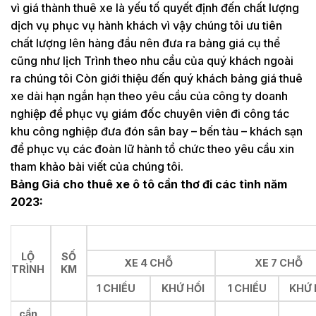
vì giá thành thuê xe là yếu tố quyết định đến chất lượng
dịch vụ phục vụ hành khách vì vậy chúng tôi ưu tiên
chất lượng lên hàng đầu nên đưa ra bảng giá cụ thể
cũng như lịch Trình theo nhu cầu của quý khách ngoài
ra chúng tôi
Còn giới thiệu đến quý khách bảng giá thuê
xe dài hạn ngắn hạn theo yêu cầu của công ty doanh
nghiệp để phục vụ giám đốc chuyên viên đi công tác
khu công nghiệp đưa đón sân bay – bến tàu – khách sạn
để phục vụ các đoàn lữ hành tổ chức theo yêu cầu xin
tham khảo bài viết của chúng tôi.
Bảng Giá cho thuê xe ô tô cần thơ đi các tỉnh năm
2023:
LỘ
SỐ
XE 4 CHỖ
XE 7 CHỖ
TRÌNH
KM
1 CHIỀU
KHỨ HỒI
1 CHIỀU
KHỨ 
cần