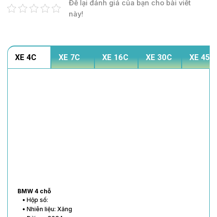
Để lại đánh giá của bạn cho bài viết
này!
XE 4C
XE 7C
XE 16C
XE 30C
XE 45C
BMW 4 chỗ
• Hộp số:
• Nhiên liệu: Xăng