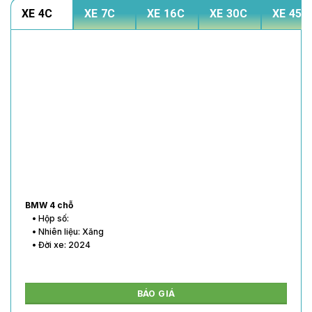
XE 4C
XE 7C
XE 16C
XE 30C
XE 45C
BMW 4 chỗ
• Hộp số:
• Nhiên liệu: Xăng
• Đời xe: 2024
BÁO GIÁ