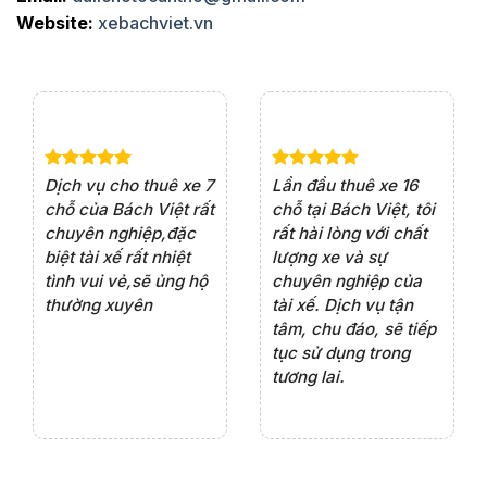
Website:
xebachviet.vn
e 4
Dịch vụ cho thuê xe 7
Lần đầu thuê xe 16
Xe
rất
chỗ của Bách Việt rất
chỗ tại Bách Việt, tôi
tà
ện
chuyên nghiệp,đặc
rất hài lòng với chất
rấ
iểu
biệt tài xế rất nhiệt
lượng xe và sự
th
ôn
tình vui vẻ,sẽ ủng hộ
chuyên nghiệp của
đá
thường xuyên
tài xế. Dịch vụ tận
th
ng
tâm, chu đáo, sẽ tiếp
ch
tục sử dụng trong
ho
tương lai.