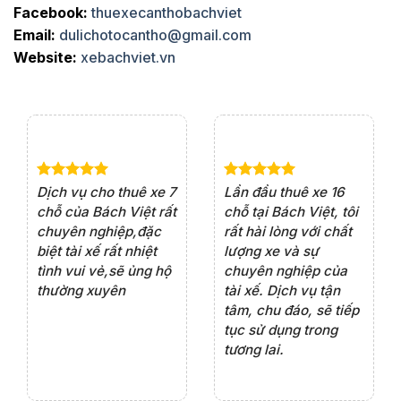
Facebook:
thuexecanthobachviet
Email:
dulichotocantho@gmail.com
Website:
xebachviet.vn
e 4
Dịch vụ cho thuê xe 7
Lần đầu thuê xe 16
Xe
rất
chỗ của Bách Việt rất
chỗ tại Bách Việt, tôi
tà
ện
chuyên nghiệp,đặc
rất hài lòng với chất
rấ
iểu
biệt tài xế rất nhiệt
lượng xe và sự
th
ôn
tình vui vẻ,sẽ ủng hộ
chuyên nghiệp của
đá
thường xuyên
tài xế. Dịch vụ tận
th
ng
tâm, chu đáo, sẽ tiếp
ch
tục sử dụng trong
ho
tương lai.