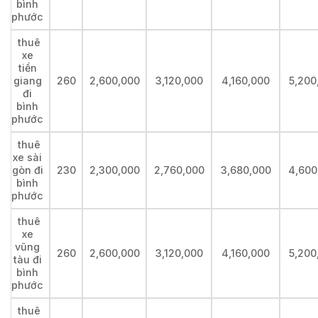
bình
phước
thuê
xe
tiền
giang
260
2,600,000
3,120,000
4,160,000
5,200
đi
bình
phước
thuê
xe sài
gòn đi
230
2,300,000
2,760,000
3,680,000
4,600
bình
phước
thuê
xe
vũng
260
2,600,000
3,120,000
4,160,000
5,200
tàu đi
bình
phước
thuê