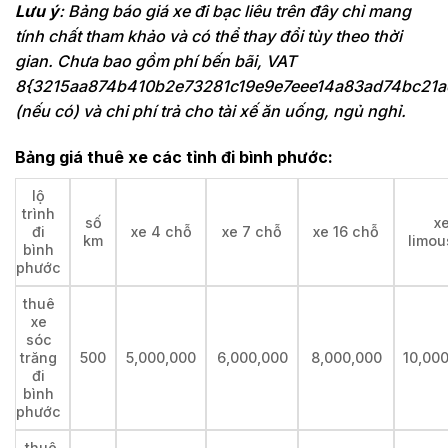
Lưu ý
: Bảng báo giá xe đi bạc liêu trên đây chỉ mang
tính chất tham khảo và có thể thay đổi tùy theo thời
gian. Chưa bao gồm phí bến bãi, VAT
8{3215aa874b410b2e73281c19e9e7eee14a83ad74bc21a
(nếu có) và chi phí trả cho tài xế ăn uống, ngủ nghỉ.
Bảng giá thuê xe các tỉnh đi bình phước:
lộ
trình
số
x
đi
xe 4 chỗ
xe 7 chỗ
xe 16 chỗ
km
limou
bình
phước
thuê
xe
sóc
trăng
500
5,000,000
6,000,000
8,000,000
10,00
đi
bình
phước
thuê