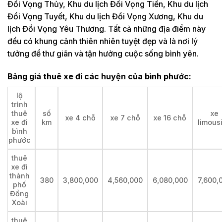
Đồi Vọng Thủy, Khu du lịch Đồi Vọng Tiền, Khu du lịch
Đồi Vọng Tuyết, Khu du lịch Đồi Vọng Xương, Khu du
lịch Đồi Vọng Yêu Thương. Tất cả những địa điểm này
đều có khung cảnh thiên nhiên tuyệt đẹp và là nơi lý
tưởng để thư giãn và tận hưởng cuộc sống bình yên.
Bảng giá thuê xe đi các huyện của bình phước:
lộ
trình
thuê
số
xe
xe 4 chỗ
xe 7 chỗ
xe 16 chỗ
xe đi
km
limous
bình
phước
thuê
xe đi
thành
380
3,800,000
4,560,000
6,080,000
7,600,
phố
Đồng
Xoài
thuê