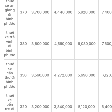
thuê
xe an
giang
370
3,700,000
4,440,000
5,920,000
7,400
đi
bình
phước
thuê
xe trà
vinh
380
3,800,000
4,560,000
6,080,000
7,600
đi
bình
phước
thuê
xe
cần
356
3,560,000
4,272,000
5,696,000
7,120
thơ đi
bình
phước
thuê
xe
bến
320
3,200,000
3,840,000
5,120,000
6,400
tre đi