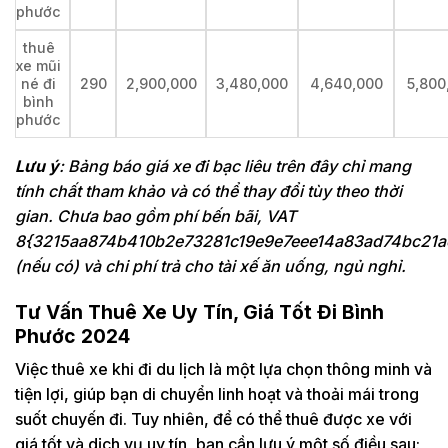
phước
thuê
xe mũi
né đi
290
2,900,000
3,480,000
4,640,000
5,800
bình
phước
Lưu ý
: Bảng báo giá xe đi bạc liêu trên đây chỉ mang
tính chất tham khảo và có thể thay đổi tùy theo thời
gian. Chưa bao gồm phí bến bãi, VAT
8{3215aa874b410b2e73281c19e9e7eee14a83ad74bc21a
(nếu có) và chi phí trả cho tài xế ăn uống, ngủ nghỉ.
Tư Vấn Thuê Xe Uy Tín, Giá Tốt Đi Bình
Phước 2024
Việc thuê xe khi đi du lịch là một lựa chọn thông minh và
tiện lợi, giúp bạn di chuyển linh hoạt và thoải mái trong
suốt chuyến đi. Tuy nhiên, để có thể thuê được xe với
giá tốt và dịch vụ uy tín, bạn cần lưu ý một số điều sau: