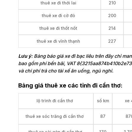
thuê xe đi thới lai
210
thuê xe đi cờ đỏ
200
thuê xe đi thốt nốt
214
thuê xe đi vĩnh thạnh
227
Lưu ý
: Bảng báo giá xe đi bạc liêu trên đây chỉ ma
bao gồm phí bến bãi, VAT 8{3215aa874b410b2e7
và chi phí trả cho tài xế ăn uống, ngủ nghỉ.
Bảng giá thuê xe các tỉnh đi cần thơ:
lộ trình đi cần thơ
số km
xe 
thuê xe sóc trăng đi cần thơ
87
87
thuê xe sài gòn đi cần thơ
170
1,7