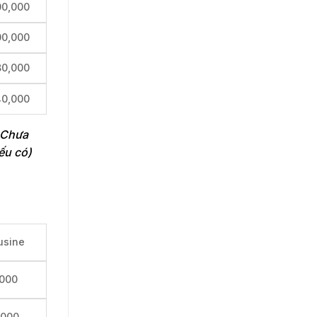
00,000
00,000
80,000
40,000
. Chưa
ếu có)
usine
,000
,000