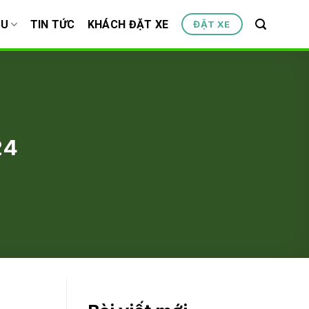
ỆU
TIN TỨC
KHÁCH ĐẶT XE
ĐẶT XE
24