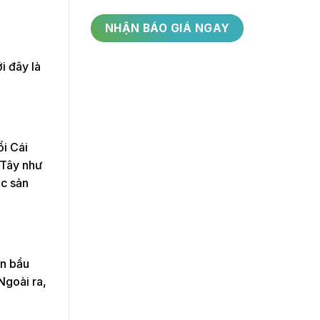
i đây là
ổi Cái
 Tây như
ặc sản
ìn bầu
Ngoài ra,
.