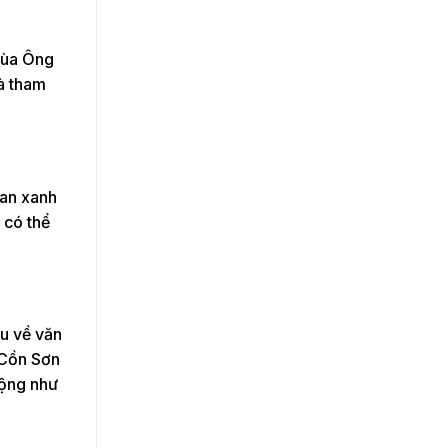
hùa Ông
và tham
ian xanh
 có thể
ểu về văn
 Cồn Sơn
động như