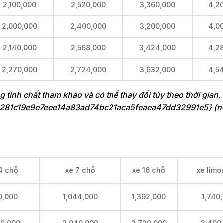
2,100,000
2,520,000
3,360,000
4,2
2,000,000
2,400,000
3,200,000
4,0
2,140,000
2,568,000
3,424,000
4,2
2,270,000
2,724,000
3,632,000
4,5
ng tính chất tham khảo và có thể thay đổi tùy theo thời gian
3281c19e9e7eee14a83ad74bc21aca5feaea47dd32991e5} (n
4 chỗ
xe 7 chỗ
xe 16 chỗ
xe limo
0,000
1,044,000
1,392,000
1,740
00,000
2,040,000
2,720,000
3,400