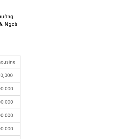
thường,
ê. Ngoài
mousine
00,000
00,000
00,000
00,000
00,000