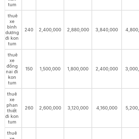
tum
thuê
xe
bình
240
2,400,000
2,880,000
3,840,000
4,800
dương
đi kon
tum
thuê
xe
đồng
150
1,500,000
1,800,000
2,400,000
3,000
nai đi
kon
tum
thuê
xe
phan
260
2,600,000
3,120,000
4,160,000
5,200
thiết
đi kon
tum
thuê
xe