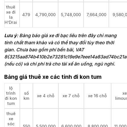
thuê
xe đi
479
4,790,000
5,748,000
7,664,000
9,580,
Ia
H’Drai
Lưu ý
: Bảng báo giá xe đi bạc liêu trên đây chỉ mang
tính chất tham khảo và có thể thay đổi tùy theo thời
gian. Chưa bao gồm phí bến bãi, VAT
8{3215aa874b410b2e73281c19e9e7eee14a83ad74bc21a
(nếu có) và chi phí trả cho tài xế ăn uống, ngủ nghỉ.
Bảng giá thuê xe các tỉnh đi kon tum
lộ
trình
số
xe
xe 4 chỗ
xe 7 chỗ
xe 16 chỗ
đi kon
km
limou
tum
thuê
xe
sóc
550
5,500,000
6,600,000
8,800,000
11,000