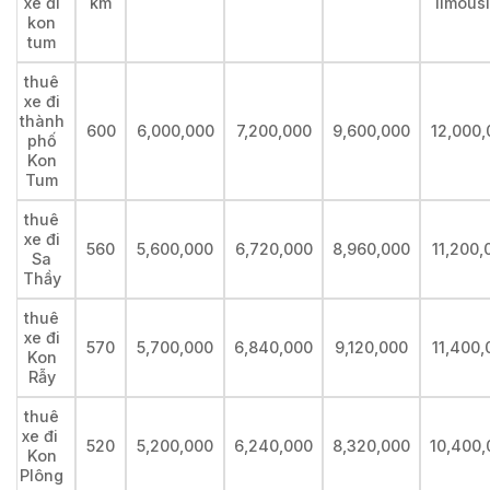
xe đi
km
limous
kon
tum
thuê
xe đi
thành
600
6,000,000
7,200,000
9,600,000
12,000,
phố
Kon
Tum
thuê
xe đi
560
5,600,000
6,720,000
8,960,000
11,200,
Sa
Thầy
thuê
xe đi
570
5,700,000
6,840,000
9,120,000
11,400,
Kon
Rẫy
thuê
xe đi
520
5,200,000
6,240,000
8,320,000
10,400,
Kon
Plông