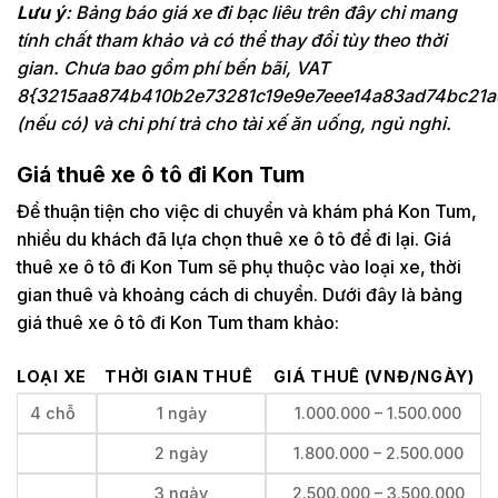
Lưu ý
: Bảng báo giá xe đi bạc liêu trên đây chỉ mang
tính chất tham khảo và có thể thay đổi tùy theo thời
gian. Chưa bao gồm phí bến bãi, VAT
8{3215aa874b410b2e73281c19e9e7eee14a83ad74bc21a
(nếu có) và chi phí trả cho tài xế ăn uống, ngủ nghỉ.
Giá thuê xe ô tô đi Kon Tum
Để thuận tiện cho việc di chuyển và khám phá Kon Tum,
nhiều du khách đã lựa chọn thuê xe ô tô để đi lại. Giá
thuê xe ô tô đi Kon Tum sẽ phụ thuộc vào loại xe, thời
gian thuê và khoảng cách di chuyển. Dưới đây là bảng
giá thuê xe ô tô đi Kon Tum tham khảo:
LOẠI XE
THỜI GIAN THUÊ
GIÁ THUÊ (VNĐ/NGÀY)
4 chỗ
1 ngày
1.000.000 – 1.500.000
2 ngày
1.800.000 – 2.500.000
3 ngày
2.500.000 – 3.500.000