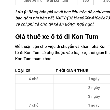
thuê xe mũi né đi kon tum
350
3,5
Lưu ý
: Bảng báo giá xe đi bạc liêu trên đây chỉ ma
bao gồm phí bến bãi, VAT 8{3215aa874b410b2e7
và chi phí trả cho tài xế ăn uống, ngủ nghỉ.
Giá thuê xe ô tô đi Kon Tum
Để thuận tiện cho việc di chuyển và khám phá Kon Tu
tô đi Kon Tum sẽ phụ thuộc vào loại xe, thời gian t
Kon Tum tham khảo:
LOẠI XE
THỜI GIAN THUÊ
4 chỗ
1 ngày
2 ngày
3 ngày
7 chỗ
1 ngày