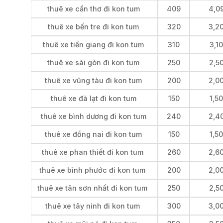
thuê xe cần thơ đi kon tum
409
4,0
thuê xe bến tre đi kon tum
320
3,2
thuê xe tiền giang đi kon tum
310
3,1
thuê xe sài gòn đi kon tum
250
2,5
thuê xe vũng tàu đi kon tum
200
2,0
thuê xe đà lạt đi kon tum
150
1,5
thuê xe bình dương đi kon tum
240
2,4
thuê xe đồng nai đi kon tum
150
1,5
thuê xe phan thiết đi kon tum
260
2,6
thuê xe bình phước đi kon tum
200
2,0
thuê xe tân sơn nhất đi kon tum
250
2,5
thuê xe tây ninh đi kon tum
300
3,0