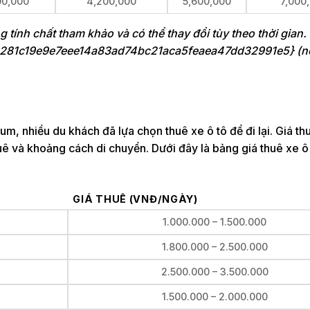
00,000
4,200,000
5,600,000
7,000
ng tính chất tham khảo và có thể thay đổi tùy theo thời gian
3281c19e9e7eee14a83ad74bc21aca5feaea47dd32991e5} (n
m, nhiều du khách đã lựa chọn thuê xe ô tô để đi lại. Giá th
huê và khoảng cách di chuyển. Dưới đây là bảng giá thuê xe ô 
GIÁ THUÊ (VNĐ/NGÀY)
1.000.000 – 1.500.000
1.800.000 – 2.500.000
2.500.000 – 3.500.000
1.500.000 – 2.000.000