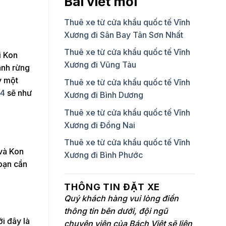
Bài viết mới
Thuê xe từ cửa khẩu quốc tế Vĩnh
Xương đi Sân Bay Tân Sơn Nhất
Thuê xe từ cửa khẩu quốc tế Vĩnh
i Kon
Xương đi Vũng Tàu
ánh rừng
y một
Thuê xe từ cửa khẩu quốc tế Vĩnh
24
sẽ như
Xương đi Bình Dương
Thuê xe từ cửa khẩu quốc tế Vĩnh
Xương đi Đồng Nai
Thuê xe từ cửa khẩu quốc tế Vĩnh
và Kon
Xương đi Bình Phước
 bạn cần
THÔNG TIN ĐẶT XE
Quý khách hàng vui lòng điền
thông tin bên dưới, đội ngũ
i đây là
chuyên viên của Bách Việt sẽ liên