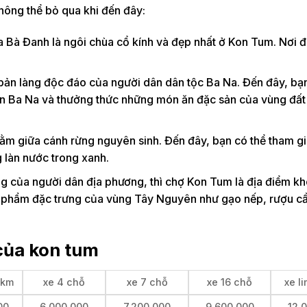
hông thể bỏ qua khi đến đây:
 Bà Đanh là ngôi chùa cổ kính và đẹp nhất ở Kon Tum. Nơi 
.
 bản làng độc đáo của người dân dân tộc Ba Na. Đến đây, bạ
ân Ba Na và thưởng thức những món ăn đặc sản của vùng đất
nằm giữa cánh rừng nguyên sinh. Đến đây, bạn có thể tham g
 làn nước trong xanh.
của người dân địa phương, thì chợ Kon Tum là địa điểm kh
 phẩm đặc trưng của vùng Tây Nguyên như gạo nếp, rượu cầ
 của kon tum
 km
xe 4 chỗ
xe 7 chỗ
xe 16 chỗ
xe l
00
6,000,000
7,200,000
9,600,000
12,