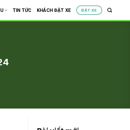
ỆU
TIN TỨC
KHÁCH ĐẶT XE
ĐẶT XE
24