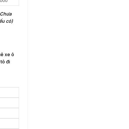
,000
. Chưa
ếu có)
uê xe ô
tô đi