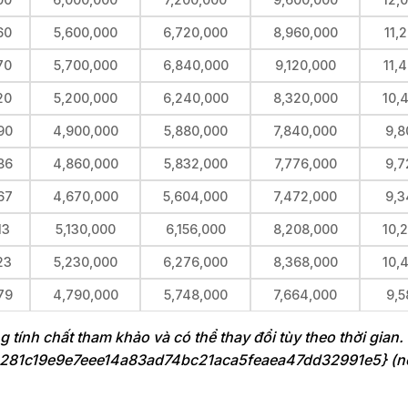
60
5,600,000
6,720,000
8,960,000
11,
70
5,700,000
6,840,000
9,120,000
11,
20
5,200,000
6,240,000
8,320,000
10,
90
4,900,000
5,880,000
7,840,000
9,8
86
4,860,000
5,832,000
7,776,000
9,7
67
4,670,000
5,604,000
7,472,000
9,3
13
5,130,000
6,156,000
8,208,000
10,
23
5,230,000
6,276,000
8,368,000
10,
79
4,790,000
5,748,000
7,664,000
9,5
ng tính chất tham khảo và có thể thay đổi tùy theo thời gian
3281c19e9e7eee14a83ad74bc21aca5feaea47dd32991e5} (n