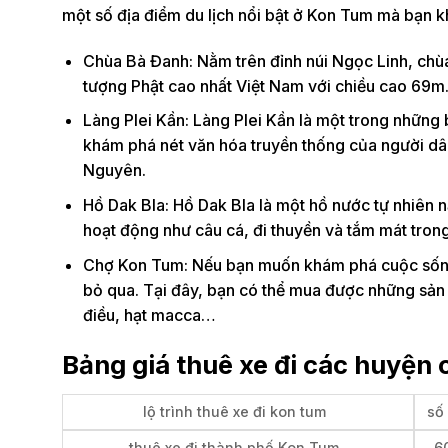
một số địa điểm du lịch nổi bật ở Kon Tum mà bạn k
Chùa Bà Đanh: Nằm trên đỉnh núi Ngọc Linh, chùa
tượng Phật cao nhất Việt Nam với chiều cao 69m
Làng Plei Kần: Làng Plei Kần là một trong những
khám phá nét văn hóa truyền thống của người d
Nguyên.
Hồ Dak Bla: Hồ Dak Bla là một hồ nước tự nhiên 
hoạt động như câu cá, đi thuyền và tắm mát trong
Chợ Kon Tum: Nếu bạn muốn khám phá cuộc sống 
bỏ qua. Tại đây, bạn có thể mua được những sản
điều, hạt macca…
Bảng giá thuê xe đi các huyện
lộ trình thuê xe đi kon tum
số
thuê xe đi thành phố Kon Tum
6