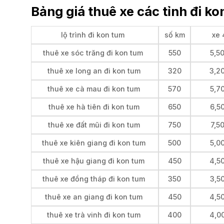
Bảng giá thuê xe các tỉnh đi k
lộ trình đi kon tum
số km
xe 
thuê xe sóc trăng đi kon tum
550
5,5
thuê xe long an đi kon tum
320
3,2
thuê xe cà mau đi kon tum
570
5,7
thuê xe hà tiên đi kon tum
650
6,5
thuê xe đất mũi đi kon tum
750
7,5
thuê xe kiên giang đi kon tum
500
5,0
thuê xe hậu giang đi kon tum
450
4,5
thuê xe đồng tháp đi kon tum
350
3,5
thuê xe an giang đi kon tum
450
4,5
thuê xe trà vinh đi kon tum
400
4,0