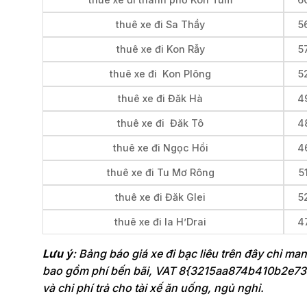
thuê xe đi Sa Thầy
5
thuê xe đi Kon Rẫy
5
thuê xe đi Kon Plông
5
thuê xe đi Đăk Hà
4
thuê xe đi Đăk Tô
4
thuê xe đi Ngọc Hồi
4
thuê xe đi Tu Mơ Rông
5
thuê xe đi Đăk Glei
5
thuê xe đi Ia H’Drai
4
Lưu ý
: Bảng báo giá xe đi bạc liêu trên đây chỉ ma
bao gồm phí bến bãi, VAT 8{3215aa874b410b2e7
và chi phí trả cho tài xế ăn uống, ngủ nghỉ.