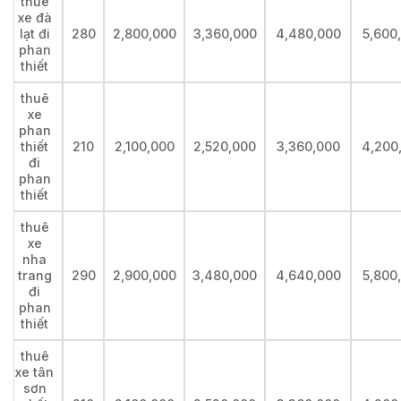
thuê
xe đà
lạt đi
280
2,800,000
3,360,000
4,480,000
5,600
phan
thiết
thuê
xe
phan
thiết
210
2,100,000
2,520,000
3,360,000
4,200
đi
phan
thiết
thuê
xe
nha
trang
290
2,900,000
3,480,000
4,640,000
5,800
đi
phan
thiết
thuê
xe tân
sơn