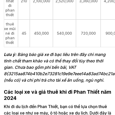
nhất
210
2,100,000
2,520,000
3,360,000
4,200
đi
phan
thiết
thuê
xe mũi
né đi
45
450,000
540,000
720,000
900,
phan
thiết
Lưu ý
: Bảng báo giá xe đi bạc liêu trên đây chỉ mang
tính chất tham khảo và có thể thay đổi tùy theo thời
gian. Chưa bao gồm phí bến bãi, VAT
8{3215aa874b410b2e73281c19e9e7eee14a83ad74bc21a
(nếu có) và chi phí trả cho tài xế ăn uống, ngủ nghỉ.
Các loại xe và giá thuê khi đi Phan Thiết năm
2024
Khi đi du lịch đến Phan Thiết, bạn có thể lựa chọn thuê
các loại xe như xe máy, ô tô hoặc xe du lịch. Dưới đây là