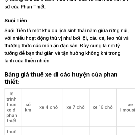
sử của Phan Thiết.
Suối Tiên
Suối Tiên là một khu du lịch sinh thái nằm giữa rừng núi,
với nhiều hoạt động thú vị như bơi lội, câu cá, leo núi và
thưởng thức các món ăn đặc sản. Đây cũng là nơi lý
tưởng để bạn thư giãn và tận hưởng không khí trong
lành của thiên nhiên.
Bảng giá thuê xe đi các huyện của phan
thiết:
lộ
trình
thuê
số
xe
xe 4 chỗ
xe 7 chỗ
xe 16 chỗ
xe đi
km
limous
phan
thiết
thuê