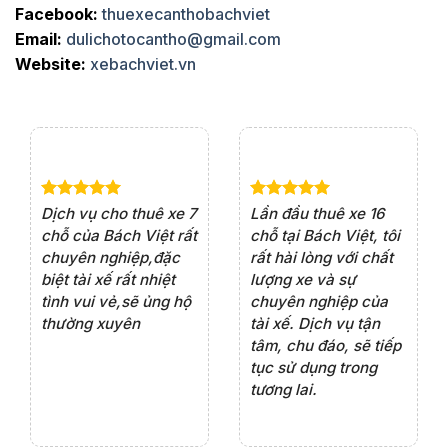
Facebook:
thuexecanthobachviet
Email:
dulichotocantho@gmail.com
Website:
xebachviet.vn
e 4
Dịch vụ cho thuê xe 7
Lần đầu thuê xe 16
Xe
rất
chỗ của Bách Việt rất
chỗ tại Bách Việt, tôi
tà
ện
chuyên nghiệp,đặc
rất hài lòng với chất
rấ
iểu
biệt tài xế rất nhiệt
lượng xe và sự
th
ôn
tình vui vẻ,sẽ ủng hộ
chuyên nghiệp của
đá
thường xuyên
tài xế. Dịch vụ tận
th
ng
tâm, chu đáo, sẽ tiếp
ch
tục sử dụng trong
ho
tương lai.