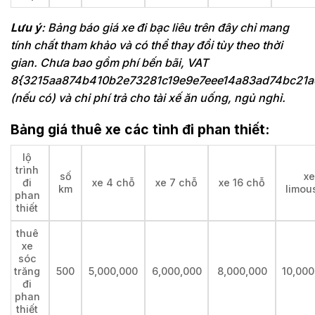
Lưu ý
: Bảng báo giá xe đi bạc liêu trên đây chỉ mang
tính chất tham khảo và có thể thay đổi tùy theo thời
gian. Chưa bao gồm phí bến bãi, VAT
8{3215aa874b410b2e73281c19e9e7eee14a83ad74bc21a
(nếu có) và chi phí trả cho tài xế ăn uống, ngủ nghỉ.
Bảng giá thuê xe các tỉnh đi phan thiết:
lộ
trình
số
xe
đi
xe 4 chỗ
xe 7 chỗ
xe 16 chỗ
km
limou
phan
thiết
thuê
xe
sóc
trăng
500
5,000,000
6,000,000
8,000,000
10,000
đi
phan
thiết