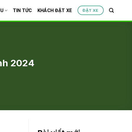
ỆU
TIN TỨC
KHÁCH ĐẶT XE
ĐẶT XE
ịnh 2024