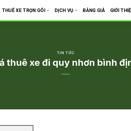
THUÊ XE TRỌN GÓI
DỊCH VỤ
BẢNG GIÁ
GIỚI THI
TIN TỨC
á thuê xe đi quy nhơn bình đ