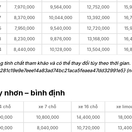
7
7,970,000
9,564,000
12,752,000
15,
7
8,370,000
10,044,000
13,392,000
16,
5
7,950,000
9,540,000
12,720,000
15,
3
8,230,000
9,876,000
13,168,000
16,
4
8,440,000
10,128,000
13,504,000
16,
ng tính chất tham khảo và có thể thay đổi tùy theo thời gian
3281c19e9e7eee14a83ad74bc21aca5feaea47dd32991e5} (n
y nhơn – bình định
4 chỗ
xe 7 chỗ
xe 16 chỗ
xe limo
00,000
10,800,000
14,400,000
18,000
00,000
8,040,000
10,720,000
13,400