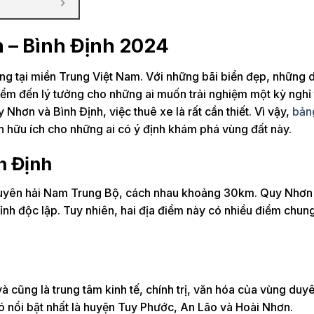
n – Bình Định 2024
iếng tại miền Trung Việt Nam. Với những bãi biển đẹp, những 
ểm đến lý tưởng cho những ai muốn trải nghiệm một kỳ nghỉ t
Nhơn và Bình Định, việc thuê xe là rất cần thiết. Vì vậy,
bản
in hữu ích cho những ai có ý định khám phá vùng đất này.
h Định
 duyên hải Nam Trung Bộ, cách nhau khoảng 30km. Quy Nhơn 
tỉnh độc lập. Tuy nhiên, hai địa điểm này có nhiều điểm chun
à cũng là trung tâm kinh tế, chính trị, văn hóa của vùng duyê
 nổi bật nhất là huyện Tuy Phước, An Lão và Hoài Nhơn.