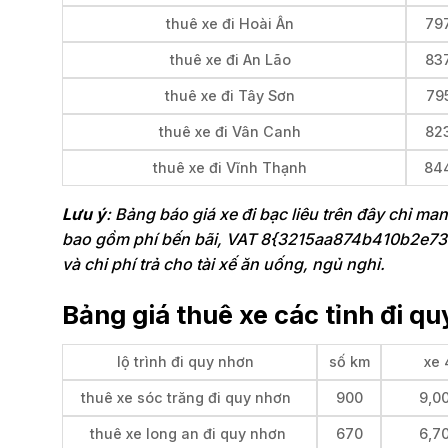
thuê xe đi Hoài Ân
79
thuê xe đi An Lão
83
thuê xe đi Tây Sơn
79
thuê xe đi Vân Canh
82
thuê xe đi Vĩnh Thạnh
84
Lưu ý
: Bảng báo giá xe đi bạc liêu trên đây chỉ ma
bao gồm phí bến bãi, VAT 8{3215aa874b410b2e7
và chi phí trả cho tài xế ăn uống, ngủ nghỉ.
Bảng giá thuê xe các tỉnh đi qu
lộ trình đi quy nhơn
số km
xe 
thuê xe sóc trăng đi quy nhơn
900
9,0
thuê xe long an đi quy nhơn
670
6,7