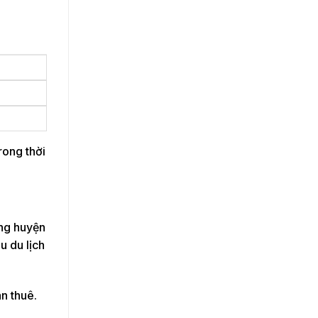
rong thời
ng huyện
u du lịch
n thuê.