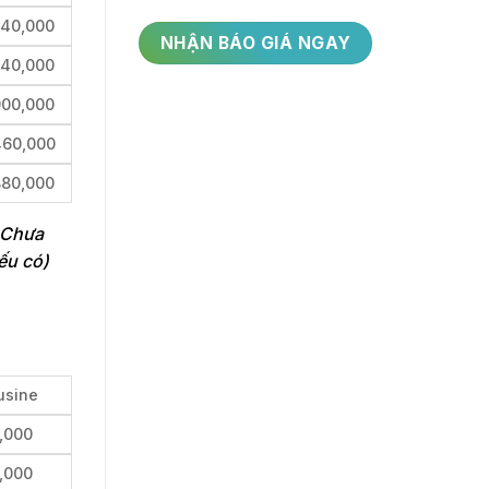
940,000
740,000
900,000
460,000
880,000
. Chưa
ếu có)
usine
,000
,000