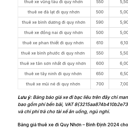
thuê xe vũng tàu đi quy nhơn
550
5,5
thuê xe đà lạt đi quy nhơn
500
5,0
thuê xe bình dương đi quy nhơn
590
5,9
thuê xe đồng nai đi quy nhơn
500
5,0
thuê xe phan thiết đi quy nhơn
610
6,1
thuê xe bình phước đi quy nhơn
550
5,5
thuê xe tân sơn nhất đi quy nhơn
600
6,0
thuê xe tây ninh đi quy nhơn
650
6,5
thuê xe mũi né đi quy nhơn
700
7,0
Lưu ý
: Bảng báo giá xe đi bạc liêu trên đây chỉ ma
bao gồm phí bến bãi, VAT 8{3215aa874b410b2e7
và chi phí trả cho tài xế ăn uống, ngủ nghỉ.
Bảng giá thuê xe đi Quy Nhơn – Bình Định 2024 cho 