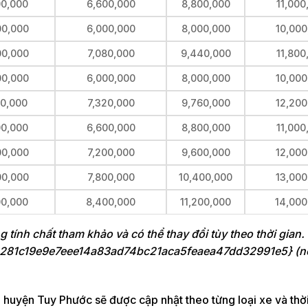
00,000
6,600,000
8,800,000
11,000
00,000
6,000,000
8,000,000
10,000
00,000
7,080,000
9,440,000
11,800
00,000
6,000,000
8,000,000
10,000
00,000
7,320,000
9,760,000
12,200
00,000
6,600,000
8,800,000
11,000
00,000
7,200,000
9,600,000
12,000
00,000
7,800,000
10,400,000
13,000
00,000
8,400,000
11,200,000
14,000
ng tính chất tham khảo và có thể thay đổi tùy theo thời gian
3281c19e9e7eee14a83ad74bc21aca5feaea47dd32991e5} (n
huyện Tuy Phước sẽ được cập nhật theo từng loại xe và thời