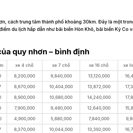
n, cách trung tâm thành phố khoảng 30km. Đây là một tro
điểm du lịch hấp dẫn như bãi biển Hòn Khô, bãi biển Kỳ Co v
của quy nhơn – bình định
km
xe 4 chỗ
xe 7 chỗ
xe 16 chỗ
xe l
0
8,200,000
9,840,000
13,120,000
16,
7
8,670,000
10,404,000
13,872,000
17,
0
8,900,000
10,680,000
14,240,000
17,
0
7,900,000
9,480,000
12,640,000
15,
0
4,900,000
5,880,000
7,840,000
9,8
7
8,370,000
10,044,000
13,392,000
16,