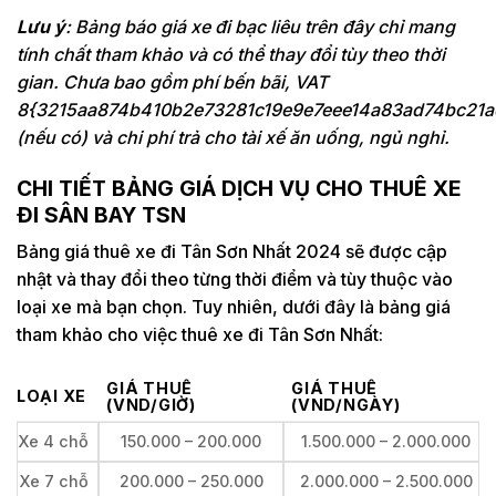
Lưu ý
: Bảng báo giá xe đi bạc liêu trên đây chỉ mang
tính chất tham khảo và có thể thay đổi tùy theo thời
gian. Chưa bao gồm phí bến bãi, VAT
8{3215aa874b410b2e73281c19e9e7eee14a83ad74bc21a
(nếu có) và chi phí trả cho tài xế ăn uống, ngủ nghỉ.
CHI TIẾT BẢNG GIÁ DỊCH VỤ CHO THUÊ XE
ĐI SÂN BAY TSN
Bảng giá thuê xe đi Tân Sơn Nhất 2024 sẽ được cập
nhật và thay đổi theo từng thời điểm và tùy thuộc vào
loại xe mà bạn chọn. Tuy nhiên, dưới đây là bảng giá
tham khảo cho việc thuê xe đi Tân Sơn Nhất:
GIÁ THUÊ
GIÁ THUÊ
LOẠI XE
(VND/GIỜ)
(VND/NGÀY)
Xe 4 chỗ
150.000 – 200.000
1.500.000 – 2.000.000
Xe 7 chỗ
200.000 – 250.000
2.000.000 – 2.500.000