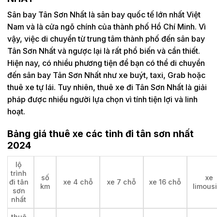
Sân bay Tân Sơn Nhất là sân bay quốc tế lớn nhất Việt
Nam và là cửa ngõ chính của thành phố Hồ Chí Minh. Vì
vậy, việc di chuyển từ trung tâm thành phố đến sân bay
Tân Sơn Nhất và ngược lại là rất phổ biến và cần thiết.
Hiện nay, có nhiều phương tiện để bạn có thể di chuyển
đến sân bay Tân Sơn Nhất như xe buýt, taxi, Grab hoặc
thuê xe tự lái. Tuy nhiên, thuê xe đi Tân Sơn Nhất là giải
pháp được nhiều người lựa chọn vì tính tiện lợi và linh
hoạt.
Bảng giá thuê xe các tỉnh đi tân sơn nhất
2024
lộ
trình
số
xe
đi tân
xe 4 chỗ
xe 7 chỗ
xe 16 chỗ
km
limous
sơn
nhất
thuê