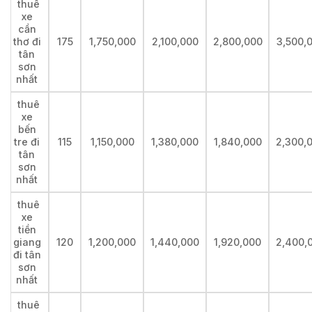
thuê
xe
cần
thơ đi
175
1,750,000
2,100,000
2,800,000
3,500,
tân
sơn
nhất
thuê
xe
bến
tre đi
115
1,150,000
1,380,000
1,840,000
2,300,
tân
sơn
nhất
thuê
xe
tiền
giang
120
1,200,000
1,440,000
1,920,000
2,400,
đi tân
sơn
nhất
thuê