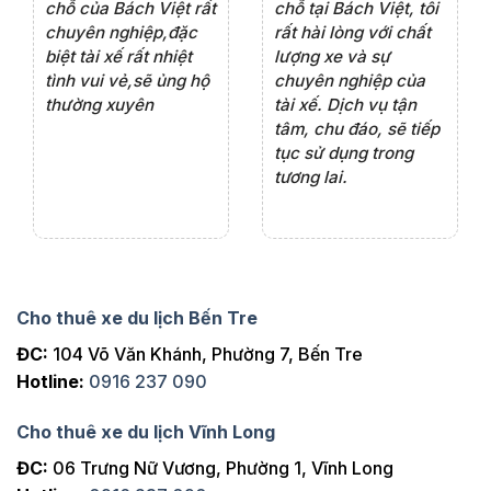
rất
chỗ của Bách Việt rất
chỗ tại Bách Việt, tôi
tà
ện
chuyên nghiệp,đặc
rất hài lòng với chất
rấ
iểu
biệt tài xế rất nhiệt
lượng xe và sự
th
ôn
tình vui vẻ,sẽ ủng hộ
chuyên nghiệp của
đá
thường xuyên
tài xế. Dịch vụ tận
th
ng
tâm, chu đáo, sẽ tiếp
ch
tục sử dụng trong
ho
tương lai.
Cho thuê xe du lịch Bến Tre
ĐC:
104 Võ Văn Khánh, Phường 7, Bến Tre
Hotline:
0916 237 090
Cho thuê xe du lịch Vĩnh Long
ĐC:
06 Trưng Nữ Vương, Phường 1, Vĩnh Long