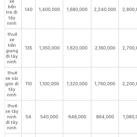
xe
bến
140
1,400,000
1,680,000
2,240,000
2,800,
tre đi
tây
ninh
thuê
xe
tiền
135
1,350,000
1,620,000
2,160,000
2,700,
giang
đi tây
ninh
thuê
xe sài
gòn đi
110
1,100,000
1,320,000
1,760,000
2,200,
tây
ninh
thuê
xe tây
ninh
54
540,000
648,000
864,000
1,080,
đi tây
ninh