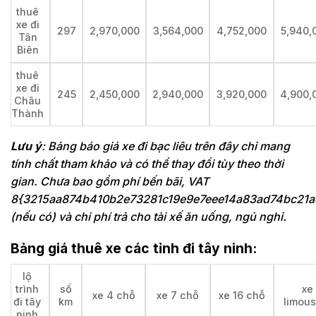
thuê
xe đi
297
2,970,000
3,564,000
4,752,000
5,940,
Tân
Biên
thuê
xe đi
245
2,450,000
2,940,000
3,920,000
4,900,
Châu
Thành
Lưu ý
: Bảng báo giá xe đi bạc liêu trên đây chỉ mang
tính chất tham khảo và có thể thay đổi tùy theo thời
gian. Chưa bao gồm phí bến bãi, VAT
8{3215aa874b410b2e73281c19e9e7eee14a83ad74bc21a
(nếu có) và chi phí trả cho tài xế ăn uống, ngủ nghỉ.
Bảng giá thuê xe các tỉnh đi tây ninh:
lộ
trình
số
xe
xe 4 chỗ
xe 7 chỗ
xe 16 chỗ
đi tây
km
limous
ninh