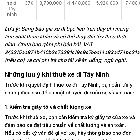
né đi
370
3,700,000
4,440,000
5,920,000
7,400,
tây
ninh
Lưu ý
: Bảng báo giá xe đi bạc liêu trên đây chỉ mang
tính chất tham khảo và có thể thay đổi tùy theo thời
gian. Chưa bao gồm phí bến bãi, VAT
8{3215aa874b410b2e73281c19e9e7eee14a83ad74bc21a
(nếu có) và chi phí trả cho tài xế ăn uống, ngủ nghỉ.
Những lưu ý khi thuê xe đi Tây Ninh
Trước khi quyết định thuê xe đi Tây Ninh, bạn cần lưu ý
những điều sau để có một chuyến đi suôn sẻ và an toàn:
1. Kiểm tra giấy tờ và chất lượng xe
Trước khi thuê xe, bạn cần kiểm tra kỹ giấy tờ của xe và
đảm bảo xe đạt tiêu chuẩn về chất lượng và an toàn.
Nếu có bất kỳ vấn đề gì với xe, hãy thông báo cho đơn