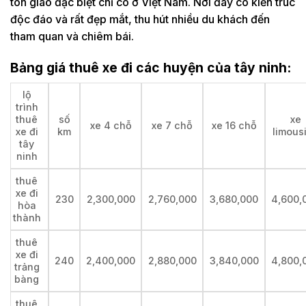
tôn giáo đặc biệt chỉ có ở Việt Nam. Nơi đây có kiến trúc
độc đáo và rất đẹp mắt, thu hút nhiều du khách đến
tham quan và chiêm bái.
Bảng giá thuê xe đi các huyện của tây ninh:
lộ
trình
thuê
số
xe
xe 4 chỗ
xe 7 chỗ
xe 16 chỗ
xe đi
km
limous
tây
ninh
thuê
xe đi
230
2,300,000
2,760,000
3,680,000
4,600,
hòa
thành
thuê
xe đi
240
2,400,000
2,880,000
3,840,000
4,800,
trảng
bàng
thuê