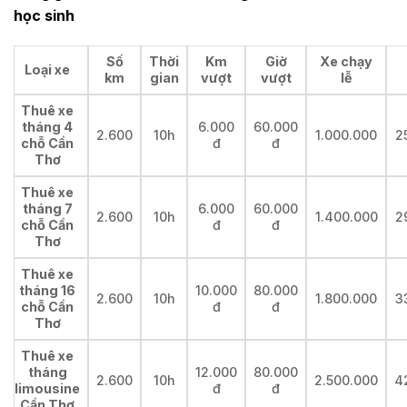
học sinh
Số
Thời
Km
Giờ
Xe chạy
Loại xe
km
gian
vượt
vượt
lễ
Thuê xe
tháng 4
6.000
60.000
2.600
10h
1.000.000
2
chỗ Cần
đ
đ
Thơ
Thuê xe
tháng 7
6.000
60.000
2.600
10h
1.400.000
2
chỗ Cần
đ
đ
Thơ
Thuê xe
tháng 16
10.000
80.000
2.600
10h
1.800.000
3
chỗ Cần
đ
đ
Thơ
Thuê xe
tháng
12.000
80.000
2.600
10h
2.500.000
4
limousine
đ
đ
Cần Thơ