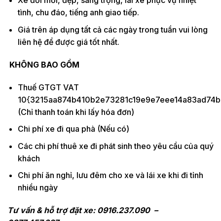
Xe đời mới, đẹp, sang trọng, lái xe phục vụ nhiệt
tình, chu đáo, tiếng anh giao tiếp.
Giá trên áp dụng tất cả các ngày trong tuần vui lòng
liên hệ để được giá tốt nhất.
KHÔNG BAO GỒM
Thuế GTGT VAT
10{3215aa874b410b2e73281c19e9e7eee14a83ad74b
(Chỉ thanh toán khi lấy hóa đơn)
Chi phí xe đi qua phà (Nếu có)
Các chi phí thuê xe đi phát sinh theo yêu cầu của quý
khách
Chi phí ăn nghỉ, lưu đêm cho xe và lái xe khi đi tỉnh
nhiều ngày
Tư vấn & hỗ trợ đặt xe: 0916.237.090 –