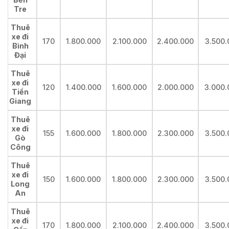
Tre
Thuê
xe đi
170
1.800.000
2.100.000
2.400.000
3.500.
Bình
Đại
Thuê
xe đi
120
1.400.000
1.600.000
2.000.000
3.000.
Tiền
Giang
Thuê
xe đi
155
1.600.000
1.800.000
2.300.000
3.500.
Gò
Công
Thuê
xe đi
150
1.600.000
1.800.000
2.300.000
3.500.
Long
An
Thuê
xe đi
170
1.800.000
2.100.000
2.400.000
3.500.