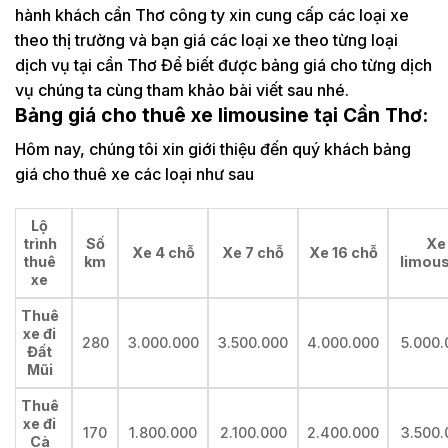
hành khách cần Thơ công ty xin cung cấp các loại xe
theo thị trường và bạn giá các loại xe theo từng loại
dịch vụ tại cần Thơ Để biết được bảng giá cho từng dịch
vụ chúng ta cùng tham khảo bài viết sau nhé.
Bảng giá cho thuê xe limousine tại Cần Thơ
:
Hôm nay, chúng tôi xin giới thiệu đến quý khách bảng
giá cho thuê xe các loại như sau
Lộ
trình
Số
Xe
Xe 4 chỗ
Xe 7 chỗ
Xe 16 chỗ
thuê
km
limous
xe
Thuê
xe đi
280
3.000.000
3.500.000
4.000.000
5.000.
Đất
Mũi
Thuê
xe đi
170
1.800.000
2.100.000
2.400.000
3.500.
Cà