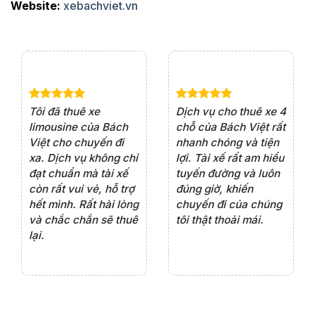
Website:
xebachviet.vn
e 4
Dịch vụ cho thuê xe 7
Lần đầu thuê xe 16
Xe
rất
chỗ của Bách Việt rất
chỗ tại Bách Việt, tôi
tà
ện
chuyên nghiệp,đặc
rất hài lòng với chất
rấ
iểu
biệt tài xế rất nhiệt
lượng xe và sự
th
ôn
tình vui vẻ,sẽ ủng hộ
chuyên nghiệp của
đá
thường xuyên
tài xế. Dịch vụ tận
th
ng
tâm, chu đáo, sẽ tiếp
ch
tục sử dụng trong
ho
tương lai.