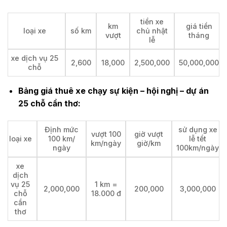
tiền xe
km
giá tiền
loại xe
số km
chủ nhật
vượt
tháng
lễ
xe dịch vụ 25
2,600
18,000
2,500,000
50,000,000
chỗ
Bảng giá thuê xe chạy sự kiện – hội nghị – dự án
25 chỗ cần thơ:
Định mức
sử dụng xe
vượt 100
giờ vượt
loại xe
100 km/
lễ tểt
km/ngày
giờ/km
ngày
100km/ngày
xe
dịch
vụ 25
1 km =
2,000,000
200,000
3,000,000
chỗ
18.000 đ
cần
thơ