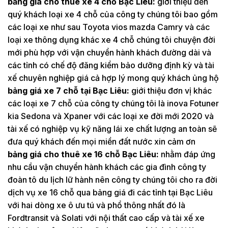
bảng giá cho thuê xe 4 chỗ Bạc Liêu:
giới thiệu đến
quý khách loại xe 4 chỗ của công ty chúng tôi bao gồm
các loại xe như sau Toyota vios mazda Camry và các
loại xe thông dụng khác xe 4 chỗ chúng tôi chuyện đời
mới phù hợp với vận chuyển hành khách đường dài và
các tỉnh có chế độ đăng kiểm bảo dưỡng định kỳ và tài
xế chuyên nghiệp giá cả hợp lý mong quý khách ủng hộ
bảng giá xe 7 chỗ tại Bạc Liêu:
giới thiệu đơn vị khác
các loại xe 7 chỗ của công ty chúng tôi là inova Fotuner
kia Sedona và Xpaner với các loại xe đời mới 2020 và
tài xế có nghiệp vụ kỹ năng lái xe chất lượng an toàn sẽ
đưa quý khách đến mọi miền đất nước xin cảm ơn
bảng giá cho thuê xe 16 chỗ Bạc Liêu:
nhằm đáp ứng
nhu cầu vận chuyển hành khách các gia đình công ty
đoàn tô du lịch lữ hành nên công ty chúng tôi cho ra đời
dịch vụ xe 16 chỗ qua bảng giá đi các tỉnh tại Bạc Liêu
với hai dòng xe ô ưu tú và phổ thông nhất đó là
Fordtransit và Solati với nội thất cao cấp và tài xế xe