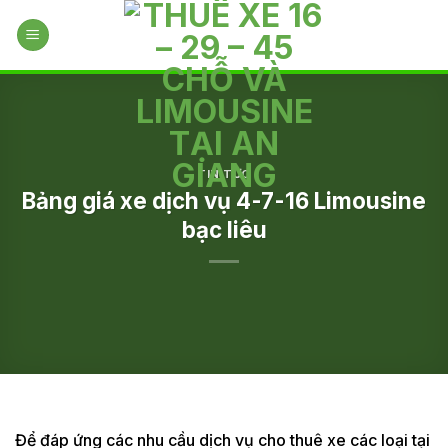
Skip
to
content
TIN TỨC
Bảng giá xe dịch vụ 4-7-16 Limousine
bạc liêu
Để đáp ứng các nhu cầu dịch vụ cho thuê xe các loại tại