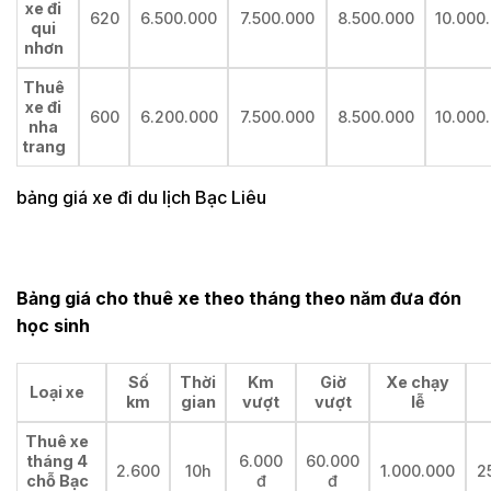
xe đi
620
6.500.000
7.500.000
8.500.000
10.000
qui
nhơn
Thuê
xe đi
600
6.200.000
7.500.000
8.500.000
10.000
nha
trang
bảng giá xe đi du lịch Bạc Liêu
Bảng giá cho thuê xe theo tháng theo năm đưa đón
học sinh
Số
Thời
Km
Giờ
Xe chạy
Loại xe
km
gian
vượt
vượt
lễ
Thuê xe
tháng 4
6.000
60.000
2.600
10h
1.000.000
2
chỗ Bạc
đ
đ