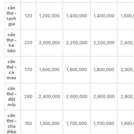
cần
thơ –
120
1,200,000
1,400,000
1,400,000
1,600
rạch
giá
cần
thơ –
220
2,000,000
2,200,000
2,200,000
2,400
hà
tiên
cần
thơ –
170
1,600,000
1,800,000
1,800,000
2,000
cà
mau
cần
thơ –
280
2,400,000
2,600,000
2,600,000
2,800
đất
mũi
cần
thơ –
150
1,500,000
1,700,000
1,700,000
1,900
cha
diệp