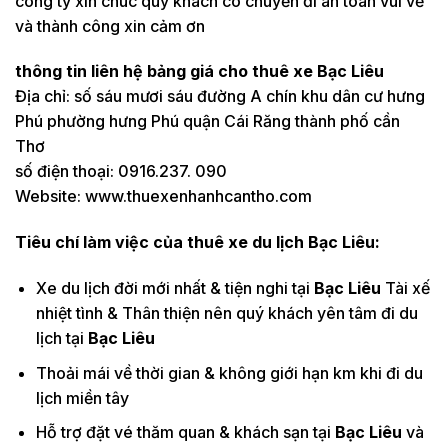
công ty xin chúc quý khách có chuyến đi an toàn vui vẻ
và thành công xin cảm ơn
thông tin liên hệ bảng giá cho thuê xe Bạc Liêu
Địa chỉ: số sáu mươi sáu đường A chín khu dân cư hưng
Phú phường hưng Phú quận Cái Răng thành phố cần
Thơ
số điện thoại: 0916.237. 090
Website: www.thuexenhanhcantho.com
Tiêu chí làm việc của thuê xe du lịch Bạc Liêu:
Xe du lịch đời mới nhất & tiện nghi tại
Bạc Liêu
Tài xế
nhiệt tình & Thân thiện nên quý khách yên tâm đi du
lịch tại
Bạc Liêu
Thoải mái về thời gian & không giới hạn km khi đi du
lịch miền tây
Hỗ trợ đặt vé thăm quan & khách sạn tại
Bạc Liêu
và