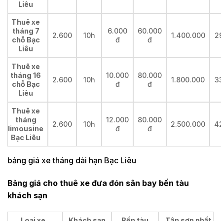
Liêu
Thuê xe
tháng 7
6.000
60.000
2.600
10h
1.400.000
2
chỗ Bạc
đ
đ
Liêu
Thuê xe
tháng 16
10.000
80.000
2.600
10h
1.800.000
3
chỗ Bạc
đ
đ
Liêu
Thuê xe
tháng
12.000
80.000
2.600
10h
2.500.000
4
limousine
đ
đ
Bạc Liêu
bảng giá xe tháng dài hạn Bạc Liêu
Bảng giá cho thuê xe đưa đón sân bay bến tàu
khách sạn
Loại xe
Khách sạn
Bến tàu
Tân sơn nhất