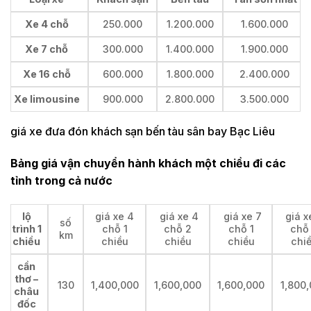
Xe 4 chỗ
250.000
1.200.000
1.600.000
Xe 7 chỗ
300.000
1.400.000
1.900.000
Xe 16 chỗ
600.000
1.800.000
2.400.000
Xe limousine
900.000
2.800.000
3.500.000
giá xe đưa đón khách sạn bến tàu sân bay Bạc Liêu
Bảng giá vận chuyển hành khách một chiều đi các
tỉnh trong cả nước
lộ
giá xe 4
giá xe 4
giá xe 7
giá x
số
trình 1
chỗ 1
chỗ 2
chỗ 1
chỗ
km
chiều
chiều
chiều
chiều
chi
cần
thơ –
130
1,400,000
1,600,000
1,600,000
1,800
châu
đốc