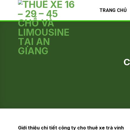
Skip
TRANG CHỦ
to
content
C
Giới thiệu chi tiết công ty cho thuê xe trà vinh