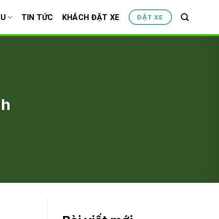
ỆU
TIN TỨC
KHÁCH ĐẶT XE
ĐẶT XE
nh