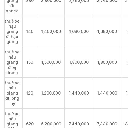
giang
230
2,300,000
2,760,000
2,760,000
2
đi
sadec
thuê xe
hậu
giang
140
1,400,000
1,680,000
1,680,000
1
đi hậu
giang
thuê xe
hậu
giang
150
1,500,000
1,800,000
1,800,000
1
đi vị
thanh
thuê xe
hậu
giang
120
1,200,000
1,440,000
1,440,000
1
đi long
mỹ
thuê xe
hậu
giang
620
6,200,000
7,440,000
7,440,000
8