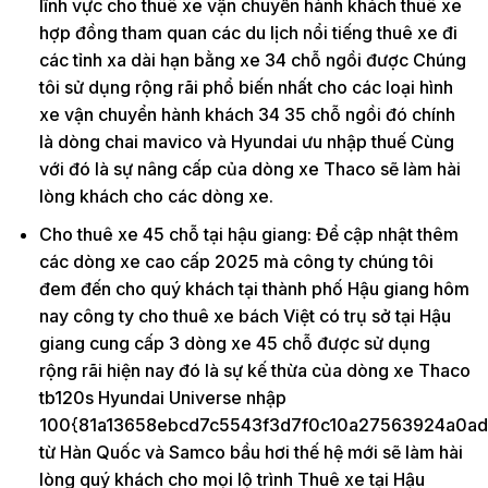
lĩnh vực cho thuê xe vận chuyển hành khách thuê xe
hợp đồng tham quan các du lịch nổi tiếng thuê xe đi
các tỉnh xa dài hạn bằng xe 34 chỗ ngồi được Chúng
tôi sử dụng rộng rãi phổ biến nhất cho các loại hình
xe vận chuyển hành khách 34 35 chỗ ngồi đó chính
là dòng chai mavico và Hyundai ưu nhập thuế Cùng
với đó là sự nâng cấp của dòng xe Thaco sẽ làm hài
lòng khách cho các dòng xe.
Cho thuê xe 45 chỗ tại hậu giang: Để cập nhật thêm
các dòng xe cao cấp 2025 mà công ty chúng tôi
đem đến cho quý khách tại thành phố Hậu giang hôm
nay công ty cho thuê xe bách Việt có trụ sở tại Hậu
giang cung cấp 3 dòng xe 45 chỗ được sử dụng
rộng rãi hiện nay đó là sự kế thừa của dòng xe Thaco
tb120s Hyundai Universe nhập
100{81a13658ebcd7c5543f3d7f0c10a27563924a0ad
từ Hàn Quốc và Samco bầu hơi thế hệ mới sẽ làm hài
lòng quý khách cho mọi lộ trình Thuê xe tại Hậu