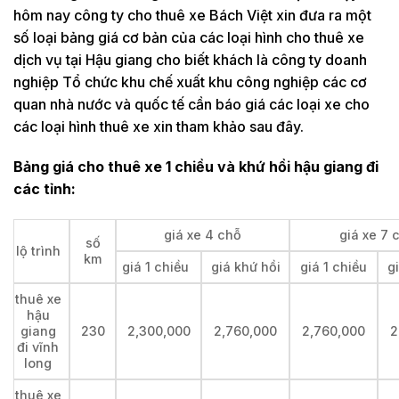
hôm nay công ty cho thuê xe Bách Việt xin đưa ra một
số loại bảng giá cơ bản của các loại hình cho thuê xe
dịch vụ tại Hậu giang cho biết khách là công ty doanh
nghiệp Tổ chức khu chế xuất khu công nghiệp các cơ
quan nhà nước và quốc tế cần báo giá các loại xe cho
các loại hình thuê xe xin tham khảo sau đây.
Bảng giá cho thuê xe 1 chiều và khứ hồi hậu giang đi
các tỉnh:
giá xe 4 chỗ
giá xe 7 
số
lộ trình
km
giá 1 chiều
giá khứ hồi
giá 1 chiều
g
thuê xe
hậu
giang
230
2,300,000
2,760,000
2,760,000
2
đi vĩnh
long
thuê xe