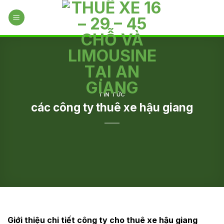
Skip
to
content
TIN TỨC
các công ty thuê xe hậu giang
Giới thiệu chi tiết công ty cho thuê xe hậu giang