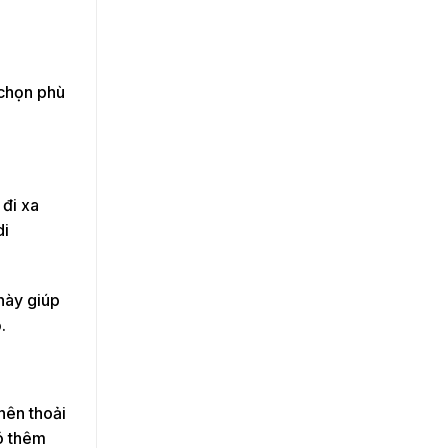
 chọn phù
 đi xa
di
này giúp
.
nên thoải
ó thêm