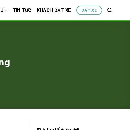
ỆU
TIN TỨC
KHÁCH ĐẶT XE
ĐẶT XE
ang