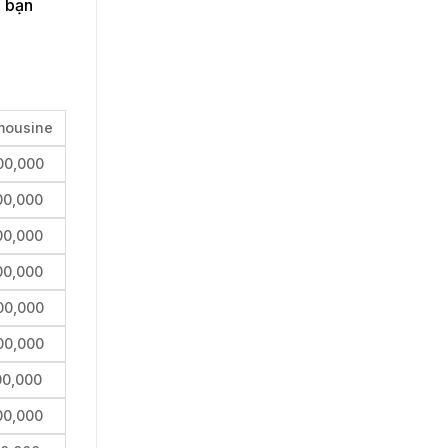
p bạn
mousine
00,000
00,000
00,000
00,000
00,000
00,000
00,000
00,000