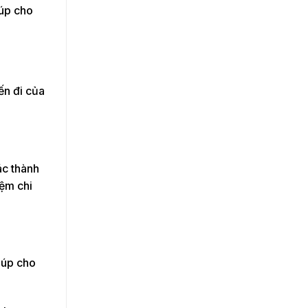
iúp cho
ến đi của
ác thành
iệm chi
iúp cho