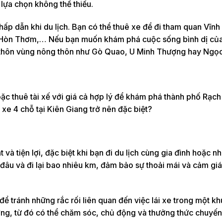
lựa chọn không thể thiếu.
p dẫn khi du lịch. Bạn có thể thuê xe để đi tham quan Vĩnh
 Hòn Thơm,… Nếu bạn muốn khám phá cuộc sống bình dị củ
 thôn vùng nông thôn như Gò Quao, U Minh Thượng hay Ngọ
hoặc thuê tài xế với giá cả hợp lý để khám phá thành phố Rạch
xe 4 chỗ tại Kiên Giang trở nên đặc biệt?
 và tiện lợi, đặc biệt khi bạn đi du lịch cùng gia đình hoặc 
n đâu và đi lại bao nhiêu km, đảm bảo sự thoải mái và cảm gi
để tránh những rắc rối liên quan đến việc lái xe trong một k
ướng, từ đó có thể chăm sóc, chủ động và thưởng thức chuyến