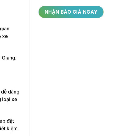
 gian
ê xe
n Giang.
ể dễ dàng
 loại xe
web đặt
iết kiệm