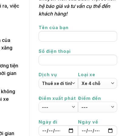
 ra, việc
hệ báo giá và tư vấn cụ thể đến
khách hàng!
Tên của bạn
n của
í xăng
Số điện thoại
ương tiện
hời gian
Dịch vụ
Loại xe
ẽ không
Điểm xuất phát
Điểm đến
i xe
Ngày đi
Ngày về
ời gian