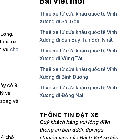
Bài viết mới
Thuê xe từ cửa khẩu quốc tế Vĩnh
Xương đi Sài Gòn
Thuê xe từ cửa khẩu quốc tế Vĩnh
 Long.
Xương đi Sân Bay Tân Sơn Nhất
thuê xe
ch vụ
cho
Thuê xe từ cửa khẩu quốc tế Vĩnh
Xương đi Vũng Tàu
Thuê xe từ cửa khẩu quốc tế Vĩnh
Xương đi Bình Dương
này có 9
Thuê xe từ cửa khẩu quốc tế Vĩnh
Mỹ và
Xương đi Đồng Nai
trong và
THÔNG TIN ĐẶT XE
Quý khách hàng vui lòng điền
thông tin bên dưới, đội ngũ
e 4 chỗ
chuyên viên của Bách Việt sẽ liên