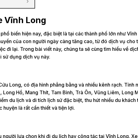
xe Vĩnh Long
phổ biến hiện nay, đặc biệt là tại các thành phố lớn như Vĩnh
i chuyển của con người ngày càng tăng cao, từ đó dịch vụ cho 
iệc đi lại. Trong bài viết này, chúng ta sẽ cùng tìm hiểu về dị
i sử dụng dịch vụ này.
ửu Long, có địa hình phẳng bằng và nhiều kênh rạch. Tỉnh 
n, Long Hồ, Mang Thít, Tam Bình, Trà Ôn, Vũng Liêm, Long 
 du lịch và di tích lịch sử đặc biệt, thu hút nhiều du khách 
huyện là rất cần thiết và tiện lợi.
 người lựa chọn khi đi du lịch hay công tác tại Vĩnh Long. X