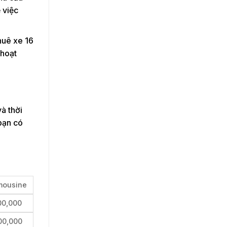
 việc
huê xe 16
 hoạt
à thời
bạn có
mousine
00,000
00,000