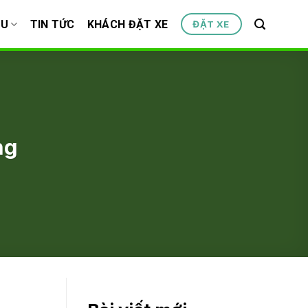
ỆU
TIN TỨC
KHÁCH ĐẶT XE
ĐẶT XE
ng