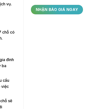
ịch vụ.
7 chỗ có
h.
gia đình
y ba
hu cầu
 việc
 chỗ sẽ
di