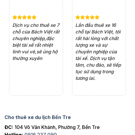
e 4
Dịch vụ cho thuê xe 7
Lần đầu thuê xe 16
Xe
rất
chỗ của Bách Việt rất
chỗ tại Bách Việt, tôi
tà
ện
chuyên nghiệp,đặc
rất hài lòng với chất
rấ
iểu
biệt tài xế rất nhiệt
lượng xe và sự
th
ôn
tình vui vẻ,sẽ ủng hộ
chuyên nghiệp của
đá
thường xuyên
tài xế. Dịch vụ tận
th
ng
tâm, chu đáo, sẽ tiếp
ch
tục sử dụng trong
ho
tương lai.
Cho thuê xe du lịch Bến Tre
ĐC:
104 Võ Văn Khánh, Phường 7, Bến Tre
Hotline:
0916 237 090