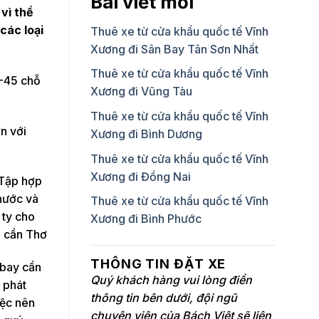
Bài viết mới
vì thể
các loại
Thuê xe từ cửa khẩu quốc tế Vĩnh
Xương đi Sân Bay Tân Sơn Nhất
Thuê xe từ cửa khẩu quốc tế Vĩnh
0-45 chỗ
Xương đi Vũng Tàu
Thuê xe từ cửa khẩu quốc tế Vĩnh
n với
Xương đi Bình Dương
Thuê xe từ cửa khẩu quốc tế Vĩnh
Xương đi Đồng Nai
 Tập hợp
nước và
Thuê xe từ cửa khẩu quốc tế Vĩnh
 ty cho
Xương đi Bình Phước
i cần Thơ
THÔNG TIN ĐẶT XE
 bay cần
Quý khách hàng vui lòng điền
 phát
thông tin bên dưới, đội ngũ
iệc nên
chuyên viên của Bách Việt sẽ liên