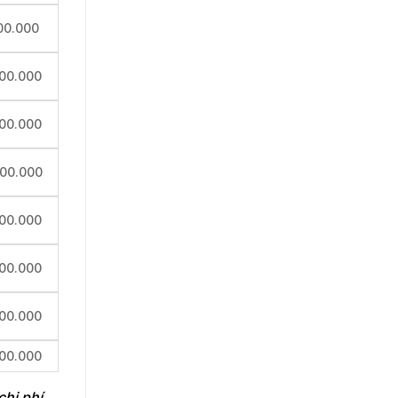
00.000
000.000
000.000
000.000
000.000
000.000
000.000
000.000
chi phí