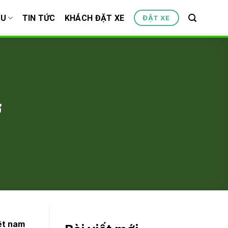
ỆU
TIN TỨC
KHÁCH ĐẶT XE
ĐẶT XE
ơ
iệt nam