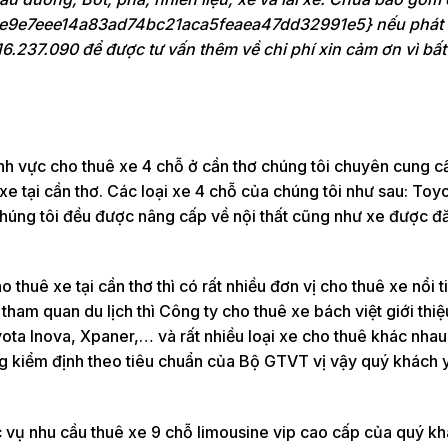
e9e7eee14a83ad74bc21aca5feaea47dd32991e5} nếu phát 
16.237.090 để được tư vấn thêm về chi phí xin cảm ơn vì bất 
lĩnh vực cho thuê xe 4 chỗ ở cần thơ chúng tôi chuyên cung c
e tại cần thơ. Các loại xe 4 chỗ của chúng tôi như sau: Toy
 chúng tôi đều được nâng cấp về nội thất cũng như xe được 
o thuê xe tại cần thơ thì có rất nhiều đơn vị cho thuê xe nổi 
tham quan du lịch thì Công ty cho thuê xe bách việt giới thiệ
yota Inova, Xpaner,… và rất nhiều loại xe cho thuê khác nha
ăng kiểm định theo tiêu chuẩn của Bộ GTVT vị vậy quý khách 
vụ nhu cầu thuê xe 9 chỗ limousine vip cao cấp của quý k