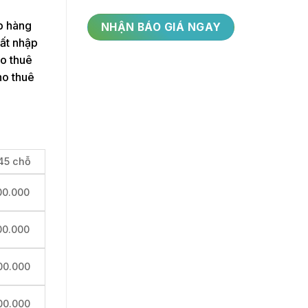
p hàng
uất nhập
ho thuê
ho thuê
45 chỗ
00.000
00.000
00.000
00.000