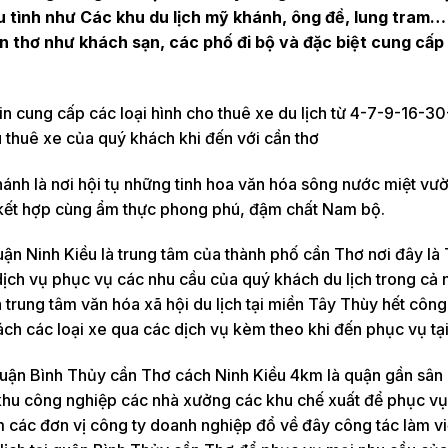
u tình như Các khu du lịch mỹ khánh, ông đề, lung tram… 
ần thơ như khách sạn, các phố đi bộ và đặc biệt cung cấp 
 cung cấp các loại hình cho thuê xe du lịch từ 4-7-9-16-3
u thuê xe của quý khách khi đến với cần thơ
nh là nơi hội tụ những tinh hoa văn hóa sông nước miệt vườ
ả kết hợp cùng ẩm thực phong phú, đậm chất Nam bộ.
ận Ninh Kiều là trung tâm của thành phố cần Thơ nơi đây là
ịch vụ phục vụ các nhu cầu của quý khách du lịch trong cả 
trung tâm văn hóa xã hội du lịch tại miền Tây Thùy hết công
ách các loại xe qua các dịch vụ kèm theo khi đến phục vụ tạ
ận Bình Thủy cần Thơ cách Ninh Kiều 4km là quận gần sân
 khu công nghiệp các nhà xưởng các khu chế xuất để phục vụ
ăm các đơn vị công ty doanh nghiệp đổ về đây công tác làm v