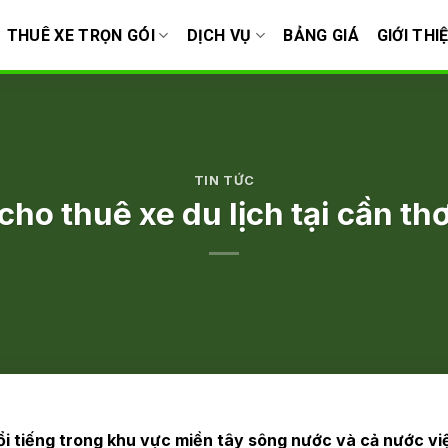
THUÊ XE TRỌN GÓI
DỊCH VỤ
BẢNG GIÁ
GIỚI THI
TIN TỨC
cho thuê xe du lịch tại cần th
nổi tiếng trong khu vực miền tây sông nước và cả nước v