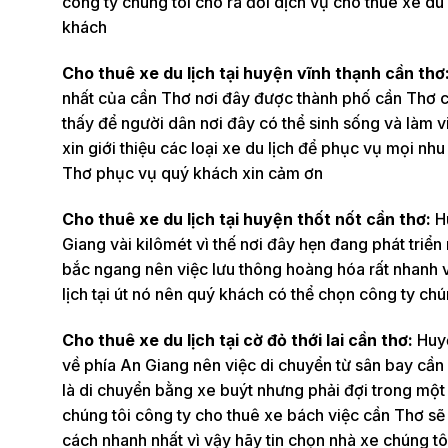
công ty chúng tôi cho ra đời dịch vụ cho thuê xe d
khách
Cho thuê xe du lịch tại huyện vĩnh thạnh cần thơ
nhất của cần Thơ nơi đây được thành phố cần Thơ c
thấy để người dân nơi đây có thể sinh sống và làm v
xin giới thiệu các loại xe du lịch để phục vụ mọi n
Thơ phục vụ quý khách xin cảm ơn
Cho thuê xe du lịch tại huyện thốt nốt cần thơ:
H
Giang vài kilômét vì thế nơi đây hẹn đang phát triể
bắc ngang nên việc lưu thông hoàng hóa rất nhanh v
lịch tại út nó nên quý khách có thể chọn công ty chú
Cho thuê xe du lịch tại cờ đỏ thới lai cần thơ:
Huyệ
về phía An Giang nên việc di chuyển từ sân bay cần
là di chuyển bằng xe buýt nhưng phải đợi trong một 
chúng tôi công ty cho thuê xe bách việc cần Thơ sẽ
cách nhanh nhất vì vậy hãy tin chọn nhà xe chúng tô