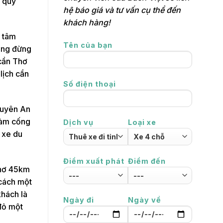
a quý
hệ báo giá và tư vấn cụ thể đến
khách hàng!
g tâm
Tên của bạn
lặng đừng
 cần Thơ
lịch cần
Số điện thoại
Xuyên An
 vàm cống
Dịch vụ
Loại xe
 xe du
Điểm xuất phát
Điểm đến
Thơ 45km
 cách một
khách là
Ngày đi
Ngày về
 đỏ một