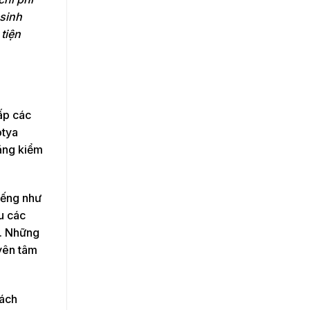
sinh
tiện
ấp các
otya
đăng kiểm
tiếng như
u các
u. Những
yên tâm
hách