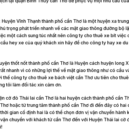
u lịch tại quận Bình Thủy cần Thơ để phục vụ mọi nhu cầu củ
:
Huyện Vĩnh Thạnh thành phố cần Thơ là một huyện xa trun
hú trọng phát triển nhanh về các mặt giao thông đường bộ 
iệc một cách sung túc nhất nên công ty cho thuê xe bít việc
hu cầu hey xe của quý khách xin hãy để cho công ty hay xe du 
uyện thốt nốt thành phố cần Thơ là Huyện cách huyện long 
n rất nhanh vì có những lợi thế về mặt giao thông như có cầu
ì thế công ty cho thuê xe bách việt cần Thơ ưu tiên cho thuê
ng tôi làm đối tác xin cảm ơn.
n cờ đỏ Thái lai cần Thơ là hai huyện cách thành phố cần 
 Thơ hoặc từ trung tâm thành phố cần Thơ đi đến đây có hai
thời gian cố định hai là có thể chọn đơn vị vận chuyển hành 
 vận chuyển với khách từ cần Thơ đến với Huyện Thái lai cờ
i!