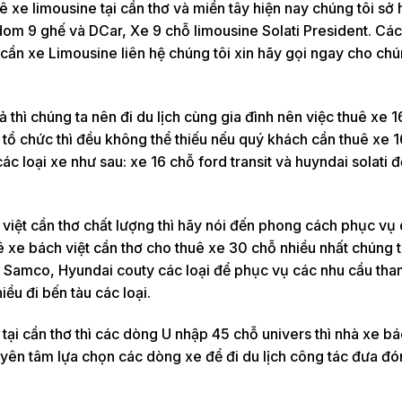
uê xe limousine tại cần thơ và miền tây hiện nay chúng tôi sở
dom 9 ghế và DCar, Xe 9 chỗ limousine Solati President. Cá
 cần xe Limousine liên hệ chúng tôi xin hãy gọi ngay cho chú
ả thì chúng ta nên đi du lịch cùng gia đình nên việc thuê xe 
tổ chức thì đều không thể thiếu nếu quý khách cần thuê xe 1
ác loại xe như sau: xe 16 chỗ ford transit và huyndai solati đ
 việt cần thơ chất lượng thì hãy nói đến phong cách phục vụ
uê xe bách việt cần thơ cho thuê xe 30 chỗ nhiều nhất chúng t
u Samco, Hyundai couty các loại để phục vụ các nhu cầu th
iều đi bến tàu các loại.
tại cần thơ thì các dòng U nhập 45 chỗ univers thì nhà xe bá
yên tâm lựa chọn các dòng xe để đi du lịch công tác đưa đó