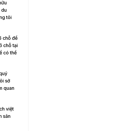
 hữu
c du
ng tôi
16 chỗ để
6 chỗ tại
ể có thể
 quý
ôi sở
am quan
ch việt
n sân