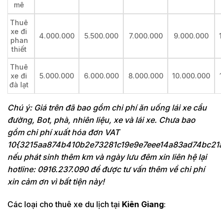
mê
Thuê
xe đi
4.000.000
5.500.000
7.000.000
9.000.000
phan
thiết
Thuê
xe đi
5.000.000
6.000.000
8.000.000
10.000.000
đà lạt
Chú ý: Giá trên đã bao gồm chi phí ăn uống lái xe cầu
đường, Bot, phà, nhiên liệu, xe và lái xe. Chưa bao
gồm chi phí xuất hóa đơn VAT
10{3215aa874b410b2e73281c19e9e7eee14a83ad74bc21
nếu phát sinh thêm km và ngày lưu đêm xin liên hệ lại
hotline: 0916.237.090 để được tư vấn thêm về chi phí
xin cảm ơn vì bất tiện này!
Các loại cho thuê xe du lịch tại
Kiên Giang
: