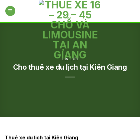
Skip
to
content
TIN TỨC
Cho thuê xe du lịch tại Kiên Giang
Thuê xe du lịch tại Kiên Giang