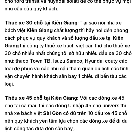
chỗ ford transit và huyndai solati để có thể phục vụ mọi
nhu cầu của quý khách.
Thuê xe 30 chỗ tại
Kiên Giang:
Tại sao nói nhà xe
bách việt
Kiên Giang
chất lượng thì hãy nói đến phong
cách phục vụ quý khách và số lượng đầu xe tại
Kiên
Giang
thì công ty thuê xe bách việt cần thơ cho thuê xe
30 chỗ nhiều nhất chúng tôi sở hữu nhiều đầu xe 30 chỗ
như: thaco Town TB, Isuzu Samco, Hyundai couty các
loại để phục vụ các nhu cầu tham quan du lịch các tỉnh,
vận chuyển hành khách sân bay 1 chiều đi bến tàu các
loại.
Thêu xe 45 chỗ tại
Kiên Giang:
Với các dòng xe 45
chỗ tại cà mau thì các dòng U nhập 45 chỗ univers thì
nhà xe bách việt
Sài Gòn
có đủ trên 10 đầu xe 45 chỗ
nên quý khách yên tâm lựa chọn các dòng xe để đi du
lịch công tác đưa đón sân bay,…