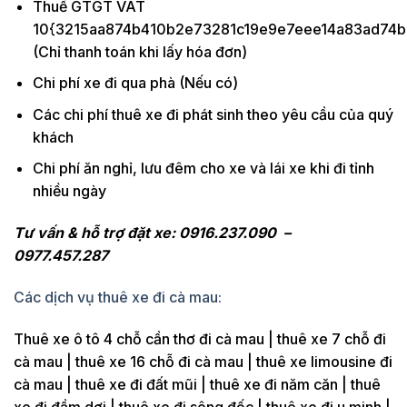
Thuế GTGT VAT
10{3215aa874b410b2e73281c19e9e7eee14a83ad74b
(Chỉ thanh toán khi lấy hóa đơn)
Chi phí xe đi qua phà (Nếu có)
Các chi phí thuê xe đi phát sinh theo yêu cầu của quý
khách
Chi phí ăn nghỉ, lưu đêm cho xe và lái xe khi đi tỉnh
nhiều ngày
Tư vấn & hỗ trợ đặt xe: 0916.237.090 –
0977.457.287
Các dịch vụ thuê xe đi cà mau:
Thuê xe ô tô 4 chỗ cần thơ đi cà mau | thuê xe 7 chỗ đi
cà mau | thuê xe 16 chỗ đi cà mau | thuê xe limousine đi
cà mau | thuê xe đi đất mũi | thuê xe đi năm căn | thuê
xe đi đầm dơi | thuê xe đi sông đốc | thuê xe đi u minh |