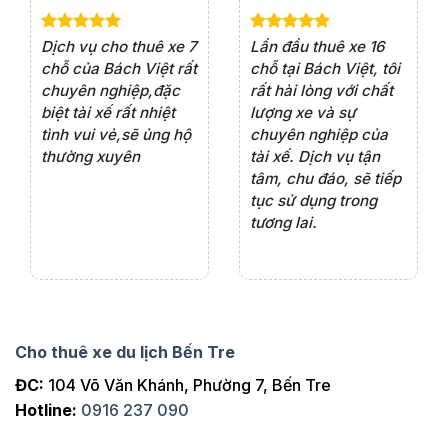
e 4
Dịch vụ cho thuê xe 7
Lần đầu thuê xe 16
Xe
rất
chỗ của Bách Việt rất
chỗ tại Bách Việt, tôi
tà
ện
chuyên nghiệp,đặc
rất hài lòng với chất
rấ
iểu
biệt tài xế rất nhiệt
lượng xe và sự
th
ôn
tình vui vẻ,sẽ ủng hộ
chuyên nghiệp của
đá
thường xuyên
tài xế. Dịch vụ tận
th
ng
tâm, chu đáo, sẽ tiếp
ch
tục sử dụng trong
ho
tương lai.
Cho thuê xe du lịch Bến Tre
ĐC:
104 Võ Văn Khánh, Phường 7, Bến Tre
Hotline:
0916 237 090