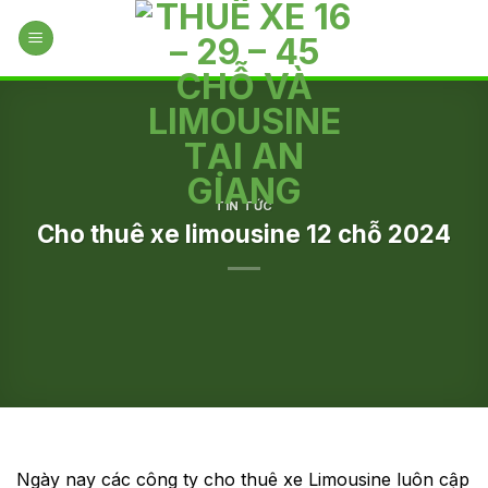
Skip
to
content
TIN TỨC
Cho thuê xe limousine 12 chỗ 2024
Ngày nay các công ty cho thuê xe Limousine luôn cập