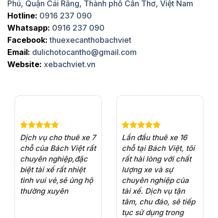
Phú, Quận Cái Răng, Thành phố Cần Thơ, Việt Nam
Hotline:
0916 237 090
Whatsapp:
0916 237 090
Facebook:
thuexecanthobachviet
Email:
dulichotocantho@gmail.com
Website:
xebachviet.vn
e 4
Dịch vụ cho thuê xe 7
Lần đầu thuê xe 16
Xe
rất
chỗ của Bách Việt rất
chỗ tại Bách Việt, tôi
tà
ện
chuyên nghiệp,đặc
rất hài lòng với chất
rấ
iểu
biệt tài xế rất nhiệt
lượng xe và sự
th
ôn
tình vui vẻ,sẽ ủng hộ
chuyên nghiệp của
đá
thường xuyên
tài xế. Dịch vụ tận
th
ng
tâm, chu đáo, sẽ tiếp
ch
tục sử dụng trong
ho