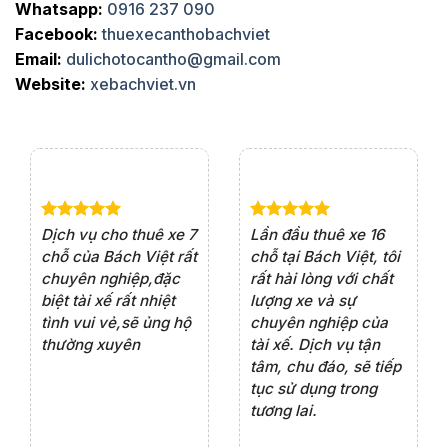
Whatsapp:
0916 237 090
Facebook:
thuexecanthobachviet
Email:
dulichotocantho@gmail.com
Website:
xebachviet.vn
Dịch vụ cho thuê xe 7
Lần đầu thuê xe 16
Xe
e 4
chỗ của Bách Việt rất
chỗ tại Bách Việt, tôi
tà
rất
chuyên nghiệp,đặc
rất hài lòng với chất
rấ
ện
biệt tài xế rất nhiệt
lượng xe và sự
th
iểu
tình vui vẻ,sẽ ủng hộ
chuyên nghiệp của
đá
ôn
thường xuyên
tài xế. Dịch vụ tận
th
tâm, chu đáo, sẽ tiếp
ch
ng
tục sử dụng trong
ho
tương lai.