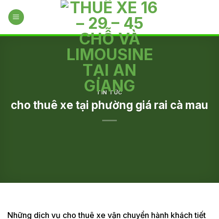
Skip
to
content
TIN TỨC
cho thuê xe tại phường giá rai cà mau
Những dịch vụ cho thuê xe vận chuyển hành khách tiết