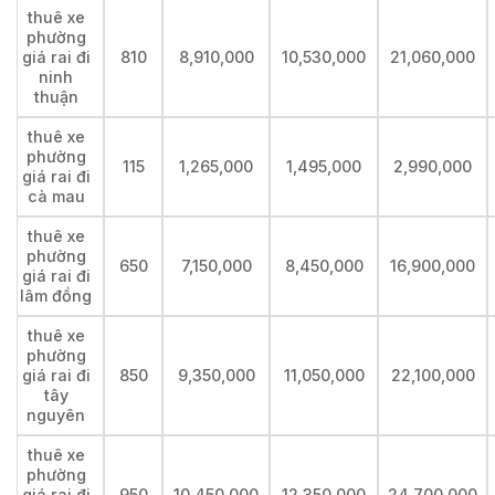
thuê xe
phường
giá rai đi
810
8,910,000
10,530,000
21,060,000
ninh
thuận
thuê xe
phường
115
1,265,000
1,495,000
2,990,000
giá rai đi
cà mau
thuê xe
phường
650
7,150,000
8,450,000
16,900,000
giá rai đi
lâm đồng
thuê xe
phường
giá rai đi
850
9,350,000
11,050,000
22,100,000
tây
nguyên
thuê xe
phường
giá rai đi
950
10,450,000
12,350,000
24,700,000