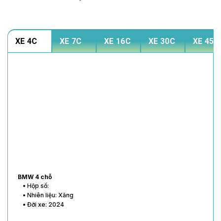
XE 4C
XE 7C
XE 16C
XE 30C
XE 45C
BMW 4 chỗ
• Hộp số:
• Nhiên liệu: Xăng
• Đời xe: 2024