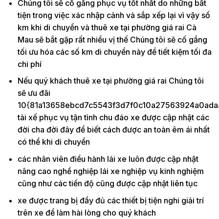
Chúng tôi sẽ cố gắng phục vụ tốt nhất do những bất
tiện trong việc xác nhập cảnh và sắp xếp lại vì vậy số
km khi di chuyển và thuê xe tại phường giá rai Cà
Mau sẽ bắt gặp rất nhiều vị thế Chúng tôi sẽ cố gắng
tối ưu hóa các số km di chuyển này để tiết kiệm tối đa
chi phí
Nếu quý khách thuê xe tại phường giá rai Chúng tôi
sẽ ưu đãi
10{81a13658ebcd7c5543f3d7f0c10a27563924a0ada
tài xế phục vụ tận tình chu đáo xe được cập nhật các
đời cha đời đây để biết cách được an toàn êm ái nhất
có thể khi di chuyển
các nhân viên điều hành lái xe luôn được cập nhật
nâng cao nghề nghiệp lái xe nghiệp vụ kinh nghiệm
cũng như các tiến độ cũng được cập nhật liên tục
xe được trang bị đầy đủ các thiết bị tiện nghi giải trí
trên xe để làm hài lòng cho quý khách