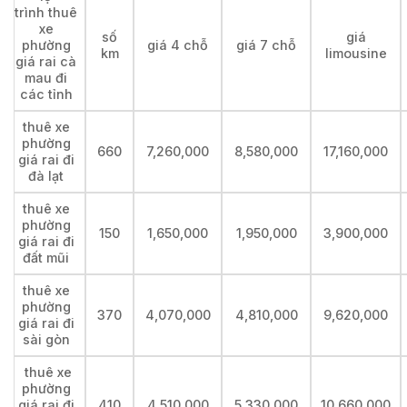
trình thuê
xe
số
giá
phường
giá 4 chỗ
giá 7 chỗ
km
limousine
giá rai cà
mau đi
các tỉnh
thuê xe
phường
660
7,260,000
8,580,000
17,160,000
giá rai đi
đà lạt
thuê xe
phường
150
1,650,000
1,950,000
3,900,000
giá rai đi
đất mũi
thuê xe
phường
370
4,070,000
4,810,000
9,620,000
giá rai đi
sài gòn
thuê xe
phường
giá rai đi
410
4,510,000
5,330,000
10,660,000