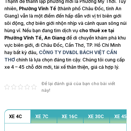
Thạnh để thành lập phường mới là Phường Mỹ Thới. Tuy
nhiên,
Phường Vĩnh Tế
(thành phố Châu Đốc, tỉnh An
Giang) vẫn là một điểm đến hấp dẫn với vị trí biên giới
sôi động, chợ biên giới nhộn nhịp và cảnh quan sông núi
hùng vĩ. Nếu bạn đang tìm dịch vụ
cho thuê xe tại
Phường Vĩnh Tế, An Giang
để di chuyển khám phá khu
vực biên giới, đi Châu Đốc, Cần Thơ, TP. Hồ Chí Minh
hay bất kỳ đâu,
CÔNG TY DV&DL BÁCH VIỆT CẦN
THƠ
chính là lựa chọn đáng tin cậy. Chúng tôi cung cấp
xe 4 – 45 chỗ đời mới, tài xế thân thiện, giá cả hợp lý.
Để lại đánh giá của bạn cho bài viết
này!
XE 4C
XE 7C
XE 16C
XE 30C
XE 45C