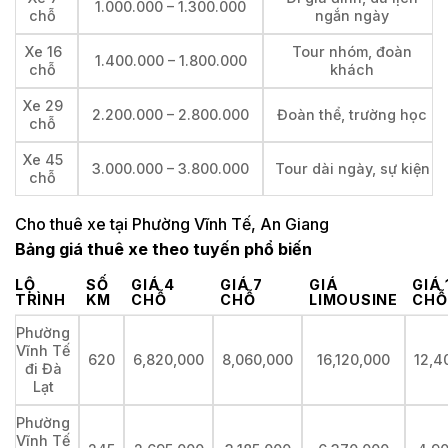
1.000.000 – 1.300.000
chỗ
ngắn ngày
Xe 16
Tour nhóm, đoàn
1.400.000 – 1.800.000
chỗ
khách
Xe 29
2.200.000 – 2.800.000
Đoàn thể, trường học
chỗ
Xe 45
3.000.000 – 3.800.000
Tour dài ngày, sự kiện
chỗ
Cho thuê xe tại Phường Vĩnh Tế, An Giang
Bảng giá thuê xe theo tuyến phổ biến
LỘ
SỐ
GIÁ 4
GIÁ 7
GIÁ
GIÁ 
TRÌNH
KM
CHỖ
CHỖ
LIMOUSINE
CHỖ
Phường
Vĩnh Tế
620
6,820,000
8,060,000
16,120,000
12,4
đi Đà
Lạt
Phường
Vĩnh Tế