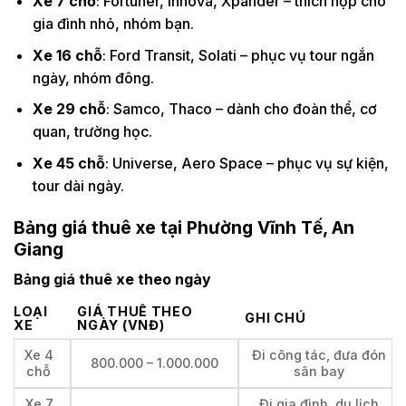
Xe 7 chỗ
: Fortuner, Innova, Xpander – thích hợp cho
gia đình nhỏ, nhóm bạn.
Xe 16 chỗ
: Ford Transit, Solati – phục vụ tour ngắn
ngày, nhóm đông.
Xe 29 chỗ
: Samco, Thaco – dành cho đoàn thể, cơ
quan, trường học.
Xe 45 chỗ
: Universe, Aero Space – phục vụ sự kiện,
tour dài ngày.
Bảng giá thuê xe tại Phường Vĩnh Tế, An
Giang
Bảng giá thuê xe theo ngày
LOẠI
GIÁ THUÊ THEO
GHI CHÚ
XE
NGÀY (VNĐ)
Xe 4
Đi công tác, đưa đón
800.000 – 1.000.000
chỗ
sân bay
Xe 7
Đi gia đình, du lịch