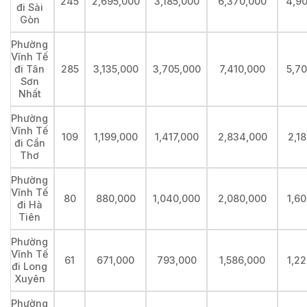
245
2,695,000
3,185,000
6,370,000
4,9
đi Sài
Gòn
Phường
Vĩnh Tế
đi Tân
285
3,135,000
3,705,000
7,410,000
5,7
Sơn
Nhất
Phường
Vĩnh Tế
109
1,199,000
1,417,000
2,834,000
2,1
đi Cần
Thơ
Phường
Vĩnh Tế
80
880,000
1,040,000
2,080,000
1,6
đi Hà
Tiên
Phường
Vĩnh Tế
61
671,000
793,000
1,586,000
1,2
đi Long
Xuyên
Phường