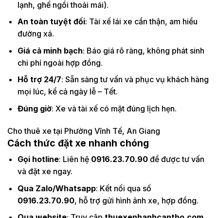
lạnh, ghế ngồi thoải mái).
An toàn tuyệt đối
: Tài xế lái xe cẩn thận, am hiểu
đường xá.
Giá cả minh bạch
: Báo giá rõ ràng, không phát sinh
chi phí ngoài hợp đồng.
Hỗ trợ 24/7
: Sẵn sàng tư vấn và phục vụ khách hàng
mọi lúc, kể cả ngày lễ – Tết.
Đúng giờ
: Xe và tài xế có mặt đúng lịch hẹn.
Cho thuê xe tại Phường Vĩnh Tế, An Giang
Cách thức đặt xe nhanh chóng
Gọi hotline
: Liên hệ
0916.23.70.90
để được tư vấn
và đặt xe ngay.
Qua Zalo/Whatsapp
: Kết nối qua số
0916.23.70.90
, hỗ trợ gửi hình ảnh xe, hợp đồng.
Qua website
: Truy cập
thuexenhanhcantho.com