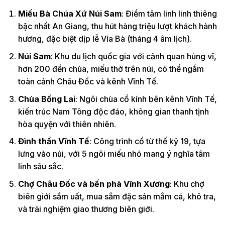
Miếu Bà Chúa Xứ Núi Sam
: Điểm tâm linh linh thiêng
bậc nhất An Giang, thu hút hàng triệu lượt khách hành
hương, đặc biệt dịp lễ Vía Bà (tháng 4 âm lịch).
Núi Sam
: Khu du lịch quốc gia với cảnh quan hùng vĩ,
hơn 200 đền chùa, miếu thờ trên núi, có thể ngắm
toàn cảnh Châu Đốc và kênh Vĩnh Tế.
Chùa Bồng Lai
: Ngôi chùa cổ kính bên kênh Vĩnh Tế,
kiến trúc Nam Tông độc đáo, không gian thanh tịnh
hòa quyện với thiên nhiên.
Đình thần Vĩnh Tế
: Công trình cổ từ thế kỷ 19, tựa
lưng vào núi, với 5 ngôi miếu nhỏ mang ý nghĩa tâm
linh sâu sắc.
Chợ Châu Đốc và bến phà Vĩnh Xương
: Khu chợ
biên giới sầm uất, mua sắm đặc sản mắm cá, khô tra,
và trải nghiệm giao thương biên giới.