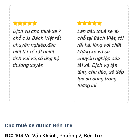
e 4
Dịch vụ cho thuê xe 7
Lần đầu thuê xe 16
Xe
rất
chỗ của Bách Việt rất
chỗ tại Bách Việt, tôi
tà
ện
chuyên nghiệp,đặc
rất hài lòng với chất
rấ
iểu
biệt tài xế rất nhiệt
lượng xe và sự
th
ôn
tình vui vẻ,sẽ ủng hộ
chuyên nghiệp của
đá
thường xuyên
tài xế. Dịch vụ tận
th
ng
tâm, chu đáo, sẽ tiếp
ch
tục sử dụng trong
ho
tương lai.
Cho thuê xe du lịch Bến Tre
ĐC:
104 Võ Văn Khánh, Phường 7, Bến Tre