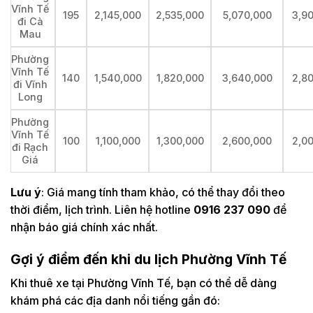
Vĩnh Tế
195
2,145,000
2,535,000
5,070,000
3,9
đi Cà
Mau
Phường
Vĩnh Tế
140
1,540,000
1,820,000
3,640,000
2,8
đi Vĩnh
Long
Phường
Vĩnh Tế
100
1,100,000
1,300,000
2,600,000
2,0
đi Rạch
Giá
Lưu ý
: Giá mang tính tham khảo, có thể thay đổi theo
thời điểm, lịch trình. Liên hệ hotline
0916 237 090
để
nhận báo giá chính xác nhất.
Gợi ý điểm đến khi du lịch Phường Vĩnh Tế
Khi thuê xe tại Phường Vĩnh Tế, bạn có thể dễ dàng
khám phá các địa danh nổi tiếng gần đó: