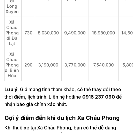
đi
Long
Xuyên
Xã
Châu
Phong
730
8,030,000
9,490,000
18,980,000
14,60
đi Đà
Lạt
Xã
Châu
Phong
290
3,190,000
3,770,000
7,540,000
5,80
đi Biên
Hòa
Lưu ý
: Giá mang tính tham khảo, có thể thay đổi theo
thời điểm, lịch trình. Liên hệ hotline
0916 237 090
để
nhận báo giá chính xác nhất.
Gợi ý điểm đến khi du lịch Xã Châu Phong
Khi thuê xe tại Xã Châu Phong, bạn có thể dễ dàng