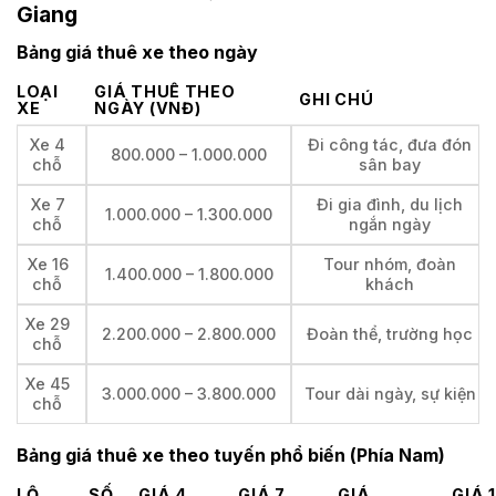
Giang
Bảng giá thuê xe theo ngày
LOẠI
GIÁ THUÊ THEO
GHI CHÚ
XE
NGÀY (VNĐ)
Xe 4
Đi công tác, đưa đón
800.000 – 1.000.000
chỗ
sân bay
Xe 7
Đi gia đình, du lịch
1.000.000 – 1.300.000
chỗ
ngắn ngày
Xe 16
Tour nhóm, đoàn
1.400.000 – 1.800.000
chỗ
khách
Xe 29
2.200.000 – 2.800.000
Đoàn thể, trường học
chỗ
Xe 45
3.000.000 – 3.800.000
Tour dài ngày, sự kiện
chỗ
Bảng giá thuê xe theo tuyến phổ biến (Phía Nam)
LỘ
SỐ
GIÁ 4
GIÁ 7
GIÁ
GIÁ 