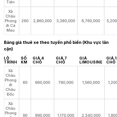
Tiên
Xã
Châu
Phong
260
2,860,000
3,380,000
6,760,000
5,200
đi Cà
Mau
Bảng giá thuê xe theo tuyến phổ biến (Khu vực lân
cận)
LỘ
SỐ
GIÁ 4
GIÁ 7
GIÁ
GIÁ 
TRÌNH
KM
CHỖ
CHỖ
LIMOUSINE
CHỖ
Xã
Châu
Phong
60
660,000
780,000
1,560,000
1,20
đi
Châu
Đốc
Xã
Châu
Phong
90
990,000
1,170,000
2,340,000
1,80