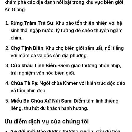
khám phá các địa danh nổi bật trong khu vực biên giới
An Giang:
Rừng Tràm Trà Sư
: Khu bảo tồn thiên nhiên với hệ
sinh thái ngập nước, lý tưởng để chèo thuyền ngắm
chim.
Chợ Tịnh Biên
: Khu chợ biên giới sầm uất, nổi tiếng
với mắm cá và đặc sản địa phương.
Cửa khẩu Tịnh Biên
: Điểm giao thương nhộn nhịp,
trải nghiệm văn hóa biên giới.
Chùa Tà Pạ
: Ngôi chùa Khmer với kiến trúc độc đáo
và tầm nhìn đẹp.
Miếu Bà Chúa Xứ Núi Sam
: Điểm tâm linh thiêng
liêng, thu hút du khách hành hương.
Ưu điểm dịch vụ của chúng tôi
Xe đời mới
: Bảo dưỡng thường xuyên, đầy đủ tiện