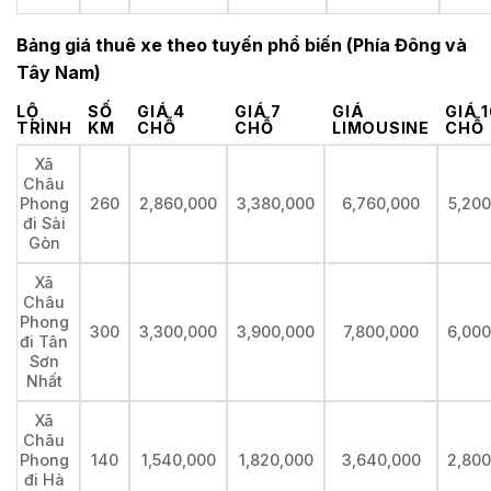
Bảng giá thuê xe theo tuyến phổ biến (Phía Đông và
Tây Nam)
LỘ
SỐ
GIÁ 4
GIÁ 7
GIÁ
GIÁ 
TRÌNH
KM
CHỖ
CHỖ
LIMOUSINE
CHỖ
Xã
Châu
Phong
260
2,860,000
3,380,000
6,760,000
5,200
đi Sài
Gòn
Xã
Châu
Phong
300
3,300,000
3,900,000
7,800,000
6,000
đi Tân
Sơn
Nhất
Xã
Châu
Phong
140
1,540,000
1,820,000
3,640,000
2,800
đi Hà