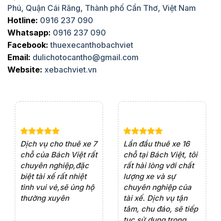
Phú, Quận Cái Răng, Thành phố Cần Thơ, Việt Nam
Hotline:
0916 237 090
Whatsapp:
0916 237 090
Facebook:
thuexecanthobachviet
Email:
dulichotocantho@gmail.com
Website:
xebachviet.vn
e 4
Dịch vụ cho thuê xe 7
Lần đầu thuê xe 16
Xe
rất
chỗ của Bách Việt rất
chỗ tại Bách Việt, tôi
tà
ện
chuyên nghiệp,đặc
rất hài lòng với chất
rấ
iểu
biệt tài xế rất nhiệt
lượng xe và sự
th
ôn
tình vui vẻ,sẽ ủng hộ
chuyên nghiệp của
đá
thường xuyên
tài xế. Dịch vụ tận
th
ng
tâm, chu đáo, sẽ tiếp
ch
tục sử dụng trong
ho