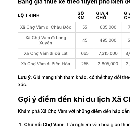
Bảng giá thuê xe theo tuyến phổ biến (
SỐ
GIÁ 4
GI
LỘ TRÌNH
KM
CHỖ
C
Xã Chợ Vàm đi Châu Đốc
55
605,000
Xã Chợ Vàm đi Long
45
495,000
5
Xuyên
Xã Chợ Vàm đi Đà Lạt
665
7,315,000
8,
Xã Chợ Vàm đi Biên Hòa
255
2,805,000
3
Lưu ý
: Giá mang tính tham khảo, có thể thay đổi the
xác.
Gợi ý điểm đến khi du lịch Xã 
Khám phá Xã Chợ Vàm với những điểm đến hấp dẫn 
Chợ nổi Chợ Vàm
: Trải nghiệm văn hóa giao th