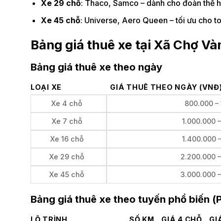
Xe 29 chỗ
: Thaco, Samco – dành cho đoàn thể h
Xe 45 chỗ
: Universe, Aero Queen – tối ưu cho to
Bảng giá thuê xe tại Xã Chợ V
Bảng giá thuê xe theo ngày
LOẠI XE
GIÁ THUÊ THEO NGÀY (VNĐ
Xe 4 chỗ
800.000 –
Xe 7 chỗ
1.000.000 
Xe 16 chỗ
1.400.000 
Xe 29 chỗ
2.200.000 
Xe 45 chỗ
3.000.000 
Bảng giá thuê xe theo tuyến phổ biến (
LỘ TRÌNH
SỐ KM
GIÁ 4 CHỖ
GI