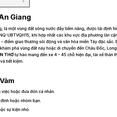
 An Giang
g, là một vùng đất sông nước đầy tiềm năng, được tái định hì
/NQ-UBTVQH15, khi hợp nhất các khu vực địa phương lân cậ
 – điểm giao thương sôi động và văn hóa miền Tây đặc sắc. 
khám phá vùng đất này hoặc di chuyển đến Châu Đốc, Long
ẦN THƠ
tự hào mang đến xe 4 – 45 chỗ hiện đại, tài xế thân t
và tiết kiệm.
ợ Vàm
ng việc hoặc đưa đón cá nhân.
a đình hoặc nhóm bạn.
oặc sự kiện nhỏ.