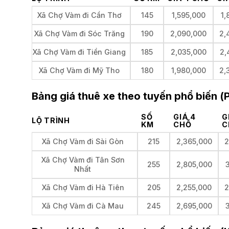
Xã Chợ Vàm đi Cần Thơ
145
1,595,000
1,
Xã Chợ Vàm đi Sóc Trăng
190
2,090,000
2,
Xã Chợ Vàm đi Tiền Giang
185
2,035,000
2,
Xã Chợ Vàm đi Mỹ Tho
180
1,980,000
2,
Bảng giá thuê xe theo tuyến phổ biến 
SỐ
GIÁ 4
G
LỘ TRÌNH
KM
CHỖ
C
Xã Chợ Vàm đi Sài Gòn
215
2,365,000
2
Xã Chợ Vàm đi Tân Sơn
255
2,805,000
3
Nhất
Xã Chợ Vàm đi Hà Tiên
205
2,255,000
2
Xã Chợ Vàm đi Cà Mau
245
2,695,000