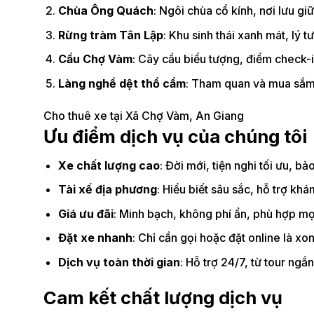
Chùa Ông Quách
: Ngôi chùa cổ kính, nơi lưu gi
Rừng tràm Tân Lập
: Khu sinh thái xanh mát, lý 
Cầu Chợ Vàm
: Cây cầu biểu tượng, điểm check-i
Làng nghề dệt thổ cẩm
: Tham quan và mua sắm
Cho thuê xe tại Xã Chợ Vàm, An Giang
Ưu điểm dịch vụ của chúng tôi
Xe chất lượng cao
: Đời mới, tiện nghi tối ưu, 
Tài xế địa phương
: Hiểu biết sâu sắc, hỗ trợ k
Giá ưu đãi
: Minh bạch, không phí ẩn, phù hợp mọ
Đặt xe nhanh
: Chỉ cần gọi hoặc đặt online là xo
Dịch vụ toàn thời gian
: Hỗ trợ 24/7, từ tour ngắ
Cam kết chất lượng dịch vụ