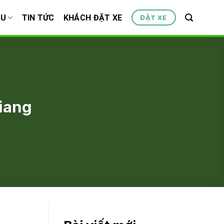
ỆU
TIN TỨC
KHÁCH ĐẶT XE
ĐẶT XE
iang