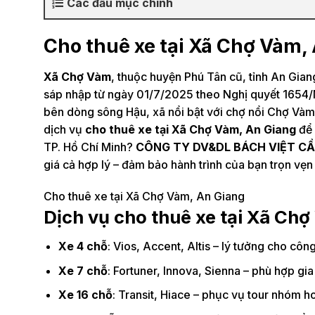
Các đầu mục chính
Cho thuê xe tại Xã Chợ Vàm,
Xã Chợ Vàm
, thuộc huyện Phú Tân cũ, tỉnh An Gian
sáp nhập từ ngày 01/7/2025 theo Nghị quyết 1654
bên dòng sông Hậu, xã nổi bật với chợ nổi Chợ Vàm
dịch vụ
cho thuê xe tại Xã Chợ Vàm, An Giang
để 
TP. Hồ Chí Minh?
CÔNG TY DV&DL BÁCH VIỆT C
giá cả hợp lý – đảm bảo hành trình của bạn trọn vẹn 
Cho thuê xe tại Xã Chợ Vàm, An Giang
Dịch vụ cho thuê xe tại Xã Ch
Xe 4 chỗ
: Vios, Accent, Altis – lý tưởng cho cô
Xe 7 chỗ
: Fortuner, Innova, Sienna – phù hợp gi
Xe 16 chỗ
: Transit, Hiace – phục vụ tour nhóm h