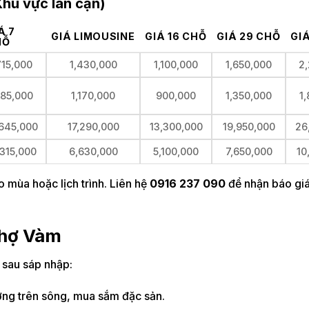
Khu vực lân cận)
Á 7
GIÁ LIMOUSINE
GIÁ 16 CHỖ
GIÁ 29 CHỖ
GI
HỖ
715,000
1,430,000
1,100,000
1,650,000
2
85,000
1,170,000
900,000
1,350,000
1
645,000
17,290,000
13,300,000
19,950,000
26
,315,000
6,630,000
5,100,000
7,650,000
10
o mùa hoặc lịch trình. Liên hệ
0916 237 090
để nhận báo giá
Chợ Vàm
sau sáp nhập:
ương trên sông, mua sắm đặc sản.