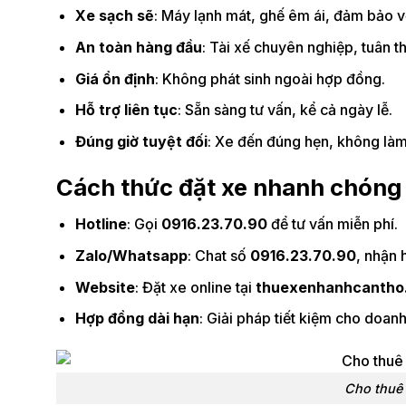
Xe sạch sẽ
: Máy lạnh mát, ghế êm ái, đảm bảo v
An toàn hàng đầu
: Tài xế chuyên nghiệp, tuân th
Giá ổn định
: Không phát sinh ngoài hợp đồng.
Hỗ trợ liên tục
: Sẵn sàng tư vấn, kể cả ngày lễ.
Đúng giờ tuyệt đối
: Xe đến đúng hẹn, không làm
Cách thức đặt xe nhanh chóng
Hotline
: Gọi
0916.23.70.90
để tư vấn miễn phí.
Zalo/Whatsapp
: Chat số
0916.23.70.90
, nhận 
Website
: Đặt xe online tại
thuexenhanhcantho
Hợp đồng dài hạn
: Giải pháp tiết kiệm cho doanh
Cho thuê 