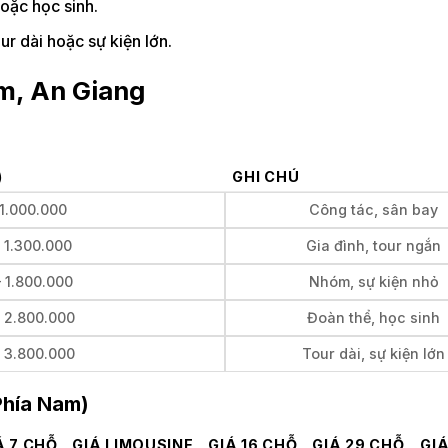
oặc học sinh.
ur dài hoặc sự kiện lớn.
àm, An Giang
)
GHI CHÚ
 1.000.000
Công tác, sân bay
– 1.300.000
Gia đình, tour ngắn
– 1.800.000
Nhóm, sự kiện nhỏ
– 2.800.000
Đoàn thể, học sinh
– 3.800.000
Tour dài, sự kiện lớn
Phía Nam)
Á 7 CHỖ
GIÁ LIMOUSINE
GIÁ 16 CHỖ
GIÁ 29 CHỖ
GIÁ