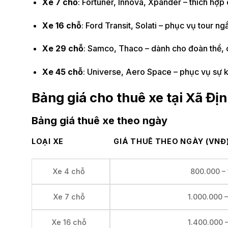
Xe 7 chỗ
: Fortuner, Innova, Xpander – thích hợp
Xe 16 chỗ
: Ford Transit, Solati – phục vụ tour 
Xe 29 chỗ
: Samco, Thaco – dành cho đoàn thể, 
Xe 45 chỗ
: Universe, Aero Space – phục vụ sự ki
Bảng giá cho thuê xe tại Xã Đị
Bảng giá thuê xe theo ngày
LOẠI XE
GIÁ THUÊ THEO NGÀY (VNĐ
800.000 –
Xe 4 chỗ
1.000.000 
Xe 7 chỗ
1.400.000 
Xe 16 chỗ