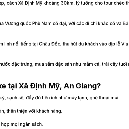
ẹp, cách Xã Định Mỹ khoảng 30km, lý tưởng cho tour chèo t
của Vương quốc Phù Nam cổ đại, với các di chỉ khảo cổ và Bả
 linh nổi tiếng tại Châu Đốc, thu hút du khách vào dịp lễ Vía
 nước đặc trưng, mua sắm đặc sản như mắm cá, trái cây tươi
xe tại Xã Định Mỹ, An Giang?
ỳ, sạch sẽ, đầy đủ tiện ích như máy lạnh, ghế thoải mái.
àn, thân thiện với khách hàng.
ù hợp mọi ngân sách.