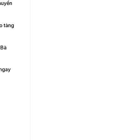
huyền
o tàng
 Bà
 ngay