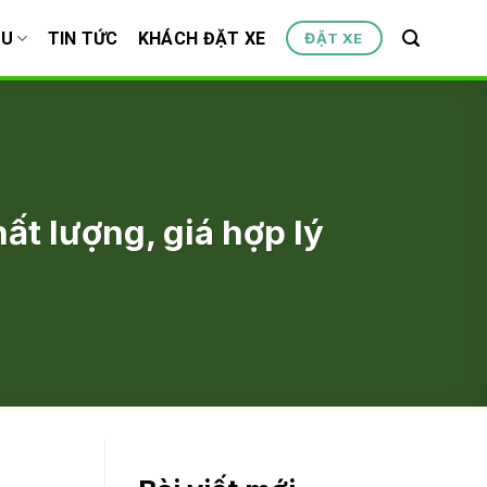
ỆU
TIN TỨC
KHÁCH ĐẶT XE
ĐẶT XE
ất lượng, giá hợp lý