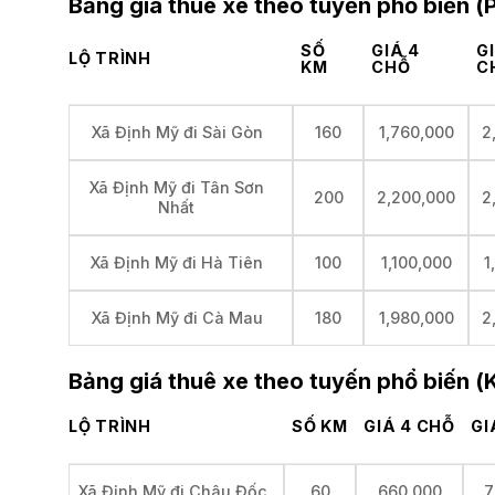
Bảng giá thuê xe theo tuyến phổ biến 
SỐ
GIÁ 4
G
LỘ TRÌNH
KM
CHỖ
C
160
1,760,000
2
Xã Định Mỹ đi Sài Gòn
Xã Định Mỹ đi Tân Sơn
200
2,200,000
2
Nhất
100
1,100,000
1
Xã Định Mỹ đi Hà Tiên
180
1,980,000
2
Xã Định Mỹ đi Cà Mau
Bảng giá thuê xe theo tuyến phổ biến (
LỘ TRÌNH
SỐ KM
GIÁ 4 CHỖ
GI
60
660,000
7
Xã Định Mỹ đi Châu Đốc