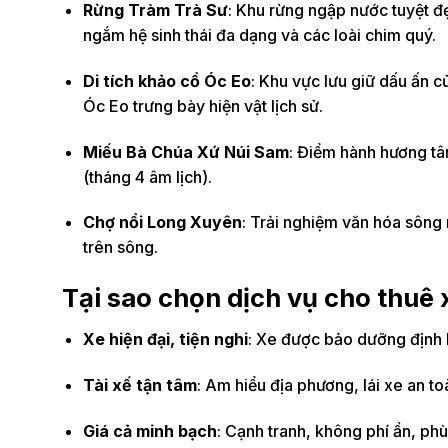
Rừng Tràm Trà Sư
: Khu rừng ngập nước tuyệt đ
ngắm hệ sinh thái đa dạng và các loài chim quý.
Di tích khảo cổ Óc Eo
: Khu vực lưu giữ dấu ấn 
Óc Eo trưng bày hiện vật lịch sử.
Miếu Bà Chúa Xứ Núi Sam
: Điểm hành hương tâm
(tháng 4 âm lịch).
Chợ nổi Long Xuyên
: Trải nghiệm văn hóa sông
trên sông.
Tại sao chọn dịch vụ cho thuê 
Xe hiện đại, tiện nghi
: Xe được bảo dưỡng định k
Tài xế tận tâm
: Am hiểu địa phương, lái xe an to
Giá cả minh bạch
: Cạnh tranh, không phí ẩn, ph