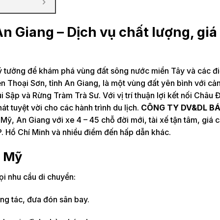
An Giang – Dịch vụ chất lượng, giá
ý tưởng để khám phá vùng đất sông nước miền Tây và các đ
ện Thoại Sơn, tỉnh An Giang, là một vùng đất yên bình với cả
Sập và Rừng Tràm Trà Sư. Với vị trí thuận lợi kết nối Châu 
 tuyệt vời cho các hành trình du lịch.
CÔNG TY DV&DL BÁ
Mỹ, An Giang với xe 4 – 45 chỗ đời mới, tài xế tận tâm, giá 
. Hồ Chí Minh và nhiều điểm đến hấp dẫn khác.
h Mỹ
i nhu cầu di chuyển:
ng tác, đưa đón sân bay.