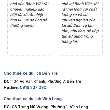
rất
chỗ của Bách Việt rất
chỗ tại Bách Việt, tôi
tà
ện
chuyên nghiệp,đặc
rất hài lòng với chất
rấ
iểu
biệt tài xế rất nhiệt
lượng xe và sự
th
ôn
tình vui vẻ,sẽ ủng hộ
chuyên nghiệp của
đá
thường xuyên
tài xế. Dịch vụ tận
th
ng
tâm, chu đáo, sẽ tiếp
ch
tục sử dụng trong
ho
tương lai.
Cho thuê xe du lịch Bến Tre
ĐC:
104 Võ Văn Khánh, Phường 7, Bến Tre
Hotline:
0916 237 090
Cho thuê xe du lịch Vĩnh Long
ĐC:
06 Trưng Nữ Vương, Phường 1, Vĩnh Long