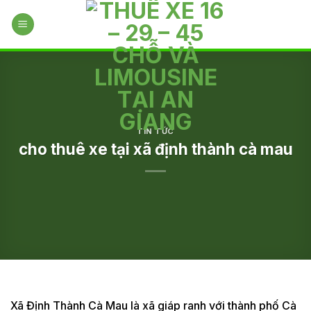
Skip
to
content
TIN TỨC
cho thuê xe tại xã định thành cà mau
Xã Định Thành Cà Mau là xã giáp ranh với thành phố Cà