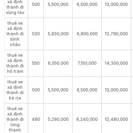
xã định
500
5,500,000
6,500,000
13,000,000
thành đi
vũng tàu
thuê xe
xã định
thành đi
530
5,830,000
6,890,000
13,780,000
bình
châu
thuê xe
xã định
550
6,050,000
7,150,000
14,300,000
thành đi
hồ tràm
thuê xe
xã định
500
5,500,000
6,500,000
13,000,000
thành đi
bà rịa
thuê xe
xã định
thành đi
480
5,280,000
6,240,000
12,480,000
long
thành