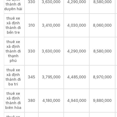
330
3,630,000
4,290,000
8,580,000
thành đi
duyên hải
thuê xe
xã định
310
3,410,000
4,030,000
8,060,000
thành đi
bến tre
thuê xe
xã định
thành đi
330
3,630,000
4,290,000
8,580,000
thạnh
phú
thuê xe
xã định
345
3,795,000
4,485,000
8,970,000
thành đi
ba tri
thuê xe
xã định
380
4,180,000
4,940,000
9,880,000
thành đi
biên hòa
thuê xe