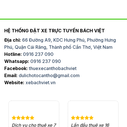
HỆ THỐNG ĐẶT XE TRỰC TUYẾN BÁCH VIỆT
Địa chỉ:
66 Đường A9, KDC Hưng Phú, Phường Hưng
Phú, Quận Cái Răng, Thành phố Cần Thơ, Việt Nam
Hotline:
0916 237 090
Whatsapp:
0916 237 090
Facebook:
thuexecanthobachviet
Email:
dulichotocantho@gmail.com
Website:
xebachviet.vn
e 4
Dịch vụ cho thuê xe 7
Lần đầu thuê xe 16
Xe