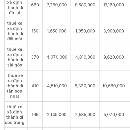
xã định
660
7,260,000
8,580,000
17,160,000
thành đi
đà lạt
thuê xe
xã định
150
1,650,000
1,950,000
3,900,000
thành đi
đất mũi
thuê xe
xã định
370
4,070,000
4,810,000
9,620,000
thành đi
sài gòn
thuê xe
xã định
thành đi
410
4,510,000
5,330,000
10,660,000
tân sơn
nhất
thuê xe
xã định
195
2,145,000
2,535,000
5,070,000
thành đi
sóc trăng