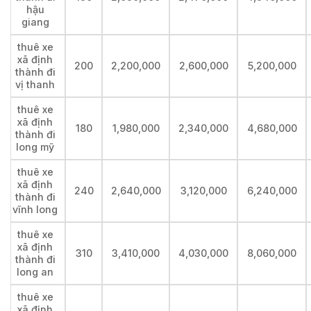
hậu
giang
thuê xe
xã định
200
2,200,000
2,600,000
5,200,000
thành đi
vị thanh
thuê xe
xã định
180
1,980,000
2,340,000
4,680,000
thành đi
long mỹ
thuê xe
xã định
240
2,640,000
3,120,000
6,240,000
thành đi
vĩnh long
thuê xe
xã định
310
3,410,000
4,030,000
8,060,000
thành đi
long an
thuê xe
xã định