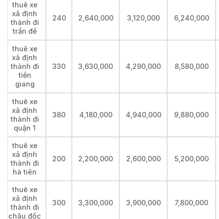
thuê xe
xã định
240
2,640,000
3,120,000
6,240,000
thành đi
trần đề
thuê xe
xã định
thành đi
330
3,630,000
4,290,000
8,580,000
tiền
giang
thuê xe
xã định
380
4,180,000
4,940,000
9,880,000
thành đi
quận 1
thuê xe
xã định
200
2,200,000
2,600,000
5,200,000
thành đi
hà tiên
thuê xe
xã định
300
3,300,000
3,900,000
7,800,000
thành đi
châu đốc