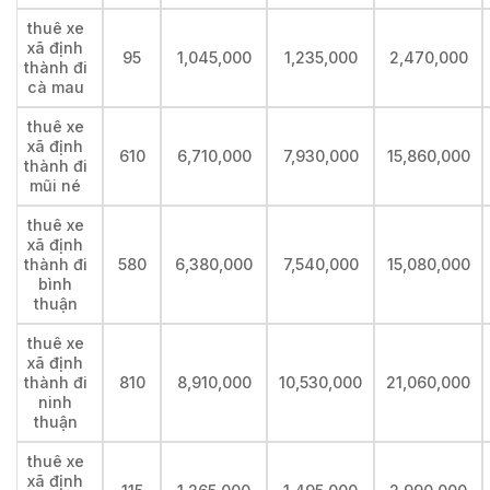
thuê xe
xã định
95
1,045,000
1,235,000
2,470,000
thành đi
cà mau
thuê xe
xã định
610
6,710,000
7,930,000
15,860,000
thành đi
mũi né
thuê xe
xã định
thành đi
580
6,380,000
7,540,000
15,080,000
bình
thuận
thuê xe
xã định
thành đi
810
8,910,000
10,530,000
21,060,000
ninh
thuận
thuê xe
xã định