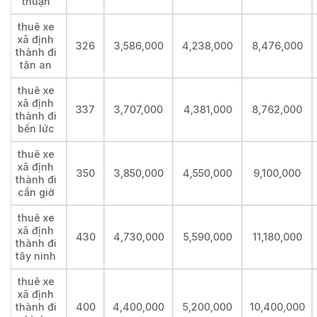
thuận
thuê xe
xã định
326
3,586,000
4,238,000
8,476,000
thành đi
tân an
thuê xe
xã định
337
3,707,000
4,381,000
8,762,000
thành đi
bến lức
thuê xe
xã định
350
3,850,000
4,550,000
9,100,000
thành đi
cần giờ
thuê xe
xã định
430
4,730,000
5,590,000
11,180,000
thành đi
tây ninh
thuê xe
xã định
thành đi
400
4,400,000
5,200,000
10,400,000