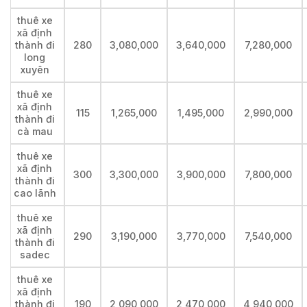
thuê xe
xã định
thành đi
280
3,080,000
3,640,000
7,280,000
long
xuyên
thuê xe
xã định
115
1,265,000
1,495,000
2,990,000
thành đi
cà mau
thuê xe
xã định
300
3,300,000
3,900,000
7,800,000
thành đi
cao lãnh
thuê xe
xã định
290
3,190,000
3,770,000
7,540,000
thành đi
sadec
thuê xe
xã định
thành đi
190
2,090,000
2,470,000
4,940,000