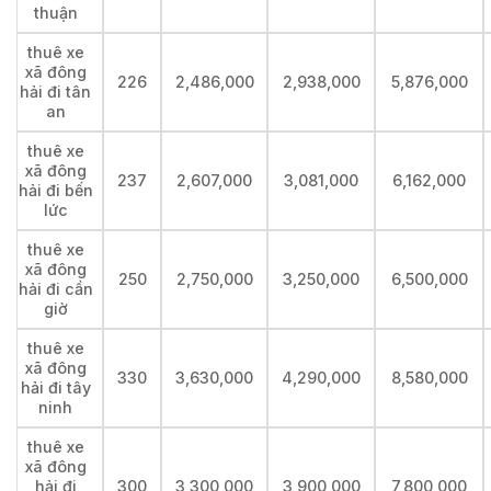
thuận
thuê xe
xã đông
226
2,486,000
2,938,000
5,876,000
hải đi tân
an
thuê xe
xã đông
237
2,607,000
3,081,000
6,162,000
hải đi bến
lức
thuê xe
xã đông
250
2,750,000
3,250,000
6,500,000
hải đi cần
giờ
thuê xe
xã đông
330
3,630,000
4,290,000
8,580,000
hải đi tây
ninh
thuê xe
xã đông
hải đi
300
3,300,000
3,900,000
7,800,000