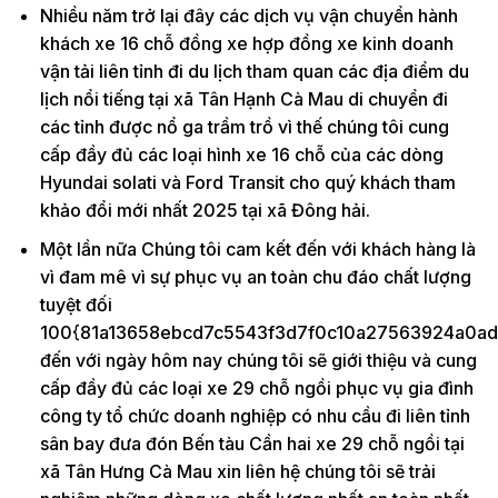
Nhiều năm trở lại đây các dịch vụ vận chuyển hành
khách xe 16 chỗ đồng xe hợp đồng xe kinh doanh
vận tải liên tỉnh đi du lịch tham quan các địa điểm du
lịch nổi tiếng tại xã Tân Hạnh Cà Mau di chuyển đi
các tỉnh được nổ ga trầm trồ vì thế chúng tôi cung
cấp đầy đủ các loại hình xe 16 chỗ của các dòng
Hyundai solati và Ford Transit cho quý khách tham
khảo đổi mới nhất 2025 tại xã Đông hải.
Một lần nữa Chúng tôi cam kết đến với khách hàng là
vì đam mê vì sự phục vụ an toàn chu đáo chất lượng
tuyệt đối
100{81a13658ebcd7c5543f3d7f0c10a27563924a0ad
đến với ngày hôm nay chúng tôi sẽ giới thiệu và cung
cấp đầy đủ các loại xe 29 chỗ ngồi phục vụ gia đình
công ty tổ chức doanh nghiệp có nhu cầu đi liên tỉnh
sân bay đưa đón Bến tàu Cần hai xe 29 chỗ ngồi tại
xã Tân Hưng Cà Mau xin liên hệ chúng tôi sẽ trải