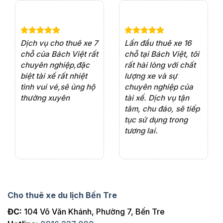
e 4
Dịch vụ cho thuê xe 7
Lần đầu thuê xe 16
Xe
rất
chỗ của Bách Việt rất
chỗ tại Bách Việt, tôi
tà
ện
chuyên nghiệp,đặc
rất hài lòng với chất
rấ
iểu
biệt tài xế rất nhiệt
lượng xe và sự
th
ôn
tình vui vẻ,sẽ ủng hộ
chuyên nghiệp của
đá
thường xuyên
tài xế. Dịch vụ tận
th
ng
tâm, chu đáo, sẽ tiếp
ch
tục sử dụng trong
ho
tương lai.
Cho thuê xe du lịch Bến Tre
ĐC:
104 Võ Văn Khánh, Phường 7, Bến Tre