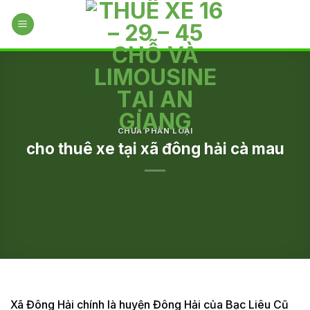
Skip
to
content
CHƯA PHÂN LOẠI
cho thuê xe tại xã đông hải cà mau
Xã Đông Hải chính là huyện Đông Hải của Bạc Liêu Cũ