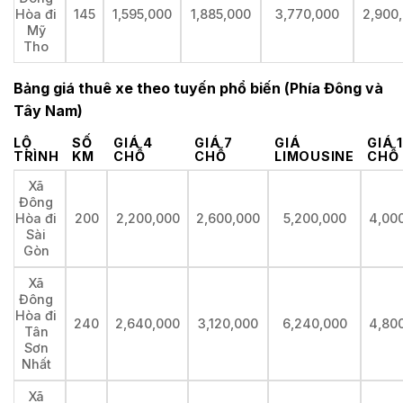
Hòa đi
145
1,595,000
1,885,000
3,770,000
2,900
Mỹ
Tho
Bảng giá thuê xe theo tuyến phổ biến (Phía Đông và
Tây Nam)
LỘ
SỐ
GIÁ 4
GIÁ 7
GIÁ
GIÁ 
TRÌNH
KM
CHỖ
CHỖ
LIMOUSINE
CHỖ
Xã
Đông
Hòa đi
200
2,200,000
2,600,000
5,200,000
4,00
Sài
Gòn
Xã
Đông
Hòa đi
240
2,640,000
3,120,000
6,240,000
4,80
Tân
Sơn
Nhất
Xã