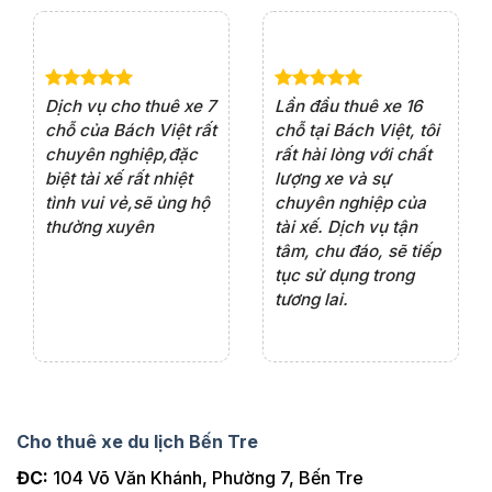
e 4
Dịch vụ cho thuê xe 7
Lần đầu thuê xe 16
Xe
rất
chỗ của Bách Việt rất
chỗ tại Bách Việt, tôi
tà
ện
chuyên nghiệp,đặc
rất hài lòng với chất
rấ
iểu
biệt tài xế rất nhiệt
lượng xe và sự
th
ôn
tình vui vẻ,sẽ ủng hộ
chuyên nghiệp của
đá
thường xuyên
tài xế. Dịch vụ tận
th
ng
tâm, chu đáo, sẽ tiếp
ch
tục sử dụng trong
ho
tương lai.
Cho thuê xe du lịch Bến Tre
ĐC:
104 Võ Văn Khánh, Phường 7, Bến Tre