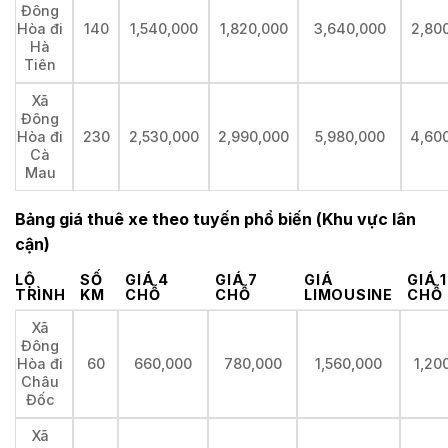
Đông
Hòa đi
140
1,540,000
1,820,000
3,640,000
2,80
Hà
Tiên
Xã
Đông
Hòa đi
230
2,530,000
2,990,000
5,980,000
4,60
Cà
Mau
Bảng giá thuê xe theo tuyến phổ biến (Khu vực lân
cận)
LỘ
SỐ
GIÁ 4
GIÁ 7
GIÁ
GIÁ 
TRÌNH
KM
CHỖ
CHỖ
LIMOUSINE
CHỖ
Xã
Đông
Hòa đi
60
660,000
780,000
1,560,000
1,20
Châu
Đốc
Xã