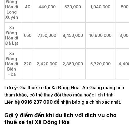
Đông
Hòa đi
40
440,000
520,000
1,040,000
800
Long
Xuyên
Xã
Đông
650
7,150,000
8,450,000
16,900,000
13,00
Hòa đi
Đà Lạt
Xã
Đông
Hòa đi
220
2,420,000
2,860,000
5,720,000
4,40
Biên
Hòa
Lưu ý
: Giá thuê xe tại Xã Đông Hòa, An Giang mang tính
tham khảo, có thể thay đổi theo mùa hoặc lịch trình.
Liên hệ
0916 237 090
để nhận báo giá chính xác nhất.
Gợi ý điểm đến khi du lịch với dịch vụ cho
thuê xe tại Xã Đông Hòa