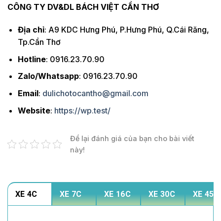
CÔNG TY DV&DL BÁCH VIỆT CẦN THƠ
Địa chỉ
: A9 KDC Hưng Phú, P.Hưng Phú, Q.Cái Răng,
Tp.Cần Thơ
Hotline
: 0916.23.70.90
Zalo/Whatsapp
: 0916.23.70.90
Email
:
dulichotocantho@gmail.com
Website
:
https://wp.test/
Để lại đánh giá của bạn cho bài viết
này!
XE 4C
XE 7C
XE 16C
XE 30C
XE 45C