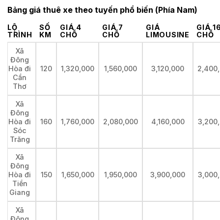
Bảng giá thuê xe theo tuyến phổ biến (Phía Nam)
LỘ
SỐ
GIÁ 4
GIÁ 7
GIÁ
GIÁ 1
TRÌNH
KM
CHỖ
CHỖ
LIMOUSINE
CHỖ
Xã
Đông
Hòa đi
120
1,320,000
1,560,000
3,120,000
2,400
Cần
Thơ
Xã
Đông
Hòa đi
160
1,760,000
2,080,000
4,160,000
3,200
Sóc
Trăng
Xã
Đông
Hòa đi
150
1,650,000
1,950,000
3,900,000
3,000
Tiền
Giang
Xã
Đông