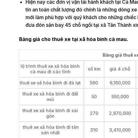
Hiện nay các đơn vị vận tải hành khách tại Cà Mau
tín an toàn chất lượng đó chính là những dòng x
mới làm phù hợp với quý khách cho những chiếc h
đưa đón sân bay 45 chỗ ngồi tại xã Tân Thành xin 
Bảng giá cho thuê xe tại xã hòa bình cà mau.
Bảng giá thuê xe
lộ trình thuê xe xã hòa bình
số km
giá 4 chỗ
cà mau đi các tỉnh
thuê xe xã hòa bình đi đà lạt
560
6,160,000
thuê xe xã hòa bình đi đất
50
550,000
mũi
thuê xe xã hòa bình đi sài
270
2,970,000
gòn
thuê xe xã hòa bình đi tân
310
3,410,000
sơn nhất