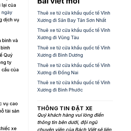
Bài viết mới
 lại của
n ngày
Thuê xe từ cửa khẩu quốc tế Vĩnh
g dịch vụ
Xương đi Sân Bay Tân Sơn Nhất
Thuê xe từ cửa khẩu quốc tế Vĩnh
Xương đi Vũng Tàu
 bình và
 bình
Thuê xe từ cửa khẩu quốc tế Vĩnh
hế Quý
Xương đi Bình Dương
ông ty
Thuê xe từ cửa khẩu quốc tế Vĩnh
u cầu của
Xương đi Đồng Nai
Thuê xe từ cửa khẩu quốc tế Vĩnh
Xương đi Bình Phước
c vụ cao
THÔNG TIN ĐẶT XE
ỗ tài sản
Quý khách hàng vui lòng điền
thông tin bên dưới, đội ngũ
chiếc xe
chuyên viên của Bách Việt sẽ liên