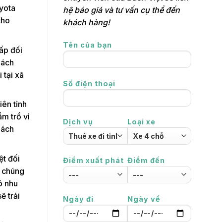
oyota
hệ báo giá và tư vấn cụ thể đến
cho
khách hàng!
Tên của bạn
ấp đối
hách
 tại xã
Số điện thoại
iên tỉnh
ầm trồ vì
Dịch vụ
Loại xe
hách
ệt đối
Điểm xuất phát
Điểm đến
 chúng
ó nhu
ẽ trải
Ngày đi
Ngày về