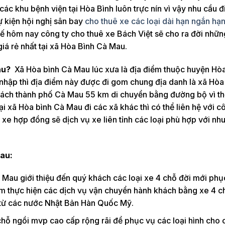
 các khu bệnh viện tại Hòa Bình luôn trực nín vì vậy nhu cầu đi
sự kiện hội nghị sân bay
cho thuê xe các loại dài hạn ngắn hạ
hế hôm nay công ty cho thuê xe Bách Việt sẽ cho ra đời nhữn
giá rẻ nhất tại xã Hòa Bình Cà Mau.
au?
Xã Hòa bình Cà Mau lúc xưa là địa điểm thuộc huyện Hòa
nhập thì địa điểm này được đi gom chung địa danh là xã Hòa
 Cách thành phố Cà Mau 55 km di chuyển bằng đường bộ vì t
ại xã Hòa bình Cà Mau đi các xã khác thì có thể liên hệ với c
xe hợp đồng sẽ dịch vụ xe liên tỉnh các loại phù hợp với nh
mau:
 Mau giới thiệu đến quý khách các loại xe 4 chỗ đời mới phụ
 thực hiện các dịch vụ vận chuyển hành khách bằng xe 4 ch
từ các nước Nhật Bản Hàn Quốc Mỹ.
chỗ ngồi mvp cao cấp rộng rãi để phục vụ các loại hình cho 