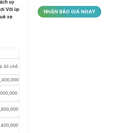
hách uy
i Với lại
huê xe
á 45 chỗ
,400,000
,000,000
,800,000
,400,000