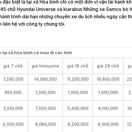
 đặc biệt là tại xã Hòa bình chỉ có một đơn vị vận tải hành k
e 45 chỗ Hyundai Universe và kiarabus Những xe Samco bò hơ
ành trình dài hạn những chuyến xe du lịch nhiều ngày cần t
liên hệ với công ty chúng tôi.
 tại xã hòa bình cà mau đi các tỉnh
giá 7 chỗ
giá limousine
giá 16 chỗ
giá 29 chỗ
gi
7,280,000
14,560,000
11,200,000
16,800,000
22
650,000
1,300,000
1,000,000
1,500,000
2
3,510,000
7,020,000
5,400,000
8,100,000
10
4,030,000
8,060,000
6,200,000
9,300,000
12