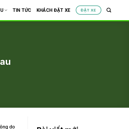
ỆU
TIN TỨC
KHÁCH ĐẶT XE
ĐẶT XE
mau
đông do