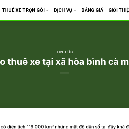
THUÊ XE TRỌN GÓI
DỊCH VỤ
BẢNG GIÁ
GIỚI THI
TIN TỨC
o thuê xe tại xã hòa bình cà 
có diện tích 119.000 km² nhưng mật độ dân số tại đây khá 