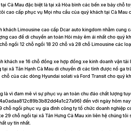
ại Cà Mau đặc biệt là tại xã Hòa bình các bến xe bảy chỗ t
g tôi cao cấp phục vụ Mọi nhu cầu của quý khách tại Cà Mau 
ành khách Limousine cao cấp Dcar auto kingdom nhằm cung c
lượng cao để di chuyển an toàn Hỏi máy êm ái nhất cho quý k
 chỗ ngồi 12 chỗ ngồi 18 20 chỗ và 28 chỗ Limousine các loại
h khách xe 16 chỗ đồng xe hợp đồng xe kinh doanh vận tải l
ng tại xã Tân Hạnh Cà Mau di chuyển đi các tỉnh được nổ ga tr
6 chỗ của các dòng Hyundai solati và Ford Transit cho quý k
g là vì đam mê vì sự phục vụ an toàn chu đáo chất lượng tuy
a0adaa812c89b3b82dd4a1c27a96} đến với ngày hôm nay
 29 chỗ ngồi phục vụ gia đình công ty tổ chức doanh nghiệp c
xe 29 chỗ ngồi tại xã Tân Hưng Cà Mau xin liên hệ chúng tôi s
t uy tín nhất.