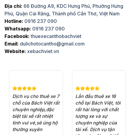
Địa chỉ:
66 Đường A9, KDC Hưng Phú, Phường Hưng
Phú, Quận Cái Răng, Thành phố Cần Thơ, Việt Nam
Hotline:
0916 237 090
Whatsapp:
0916 237 090
Facebook:
thuexecanthobachviet
Email:
dulichotocantho@gmail.com
Website:
xebachviet.vn
e 4
Dịch vụ cho thuê xe 7
Lần đầu thuê xe 16
Xe
rất
chỗ của Bách Việt rất
chỗ tại Bách Việt, tôi
tà
ện
chuyên nghiệp,đặc
rất hài lòng với chất
rấ
iểu
biệt tài xế rất nhiệt
lượng xe và sự
th
ôn
tình vui vẻ,sẽ ủng hộ
chuyên nghiệp của
đá
thường xuyên
tài xế. Dịch vụ tận
th