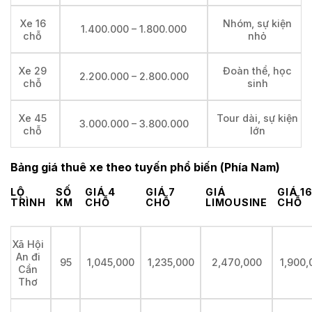
Xe 16
Nhóm, sự kiện
1.400.000 – 1.800.000
chỗ
nhỏ
Xe 29
Đoàn thể, học
2.200.000 – 2.800.000
chỗ
sinh
Xe 45
Tour dài, sự kiện
3.000.000 – 3.800.000
chỗ
lớn
Bảng giá thuê xe theo tuyến phổ biến (Phía Nam)
LỘ
SỐ
GIÁ 4
GIÁ 7
GIÁ
GIÁ 1
TRÌNH
KM
CHỖ
CHỖ
LIMOUSINE
CHỖ
Xã Hội
An đi
95
1,045,000
1,235,000
2,470,000
1,900,
Cần
Thơ