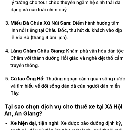
lý tưởng cho tour chèo thuyền ngắm hệ sinh thái đa
dạng và các loài chim quý.
Miếu Bà Chúa Xứ Núi Sam
: Điểm hành hương tâm
linh nổi tiếng tại Châu Đốc, thu hút du khách vào dịp
lễ Vía Bà (tháng 4 âm lịch).
Làng Chăm Châu Giang
: Khám phá văn hóa dân tộc
Chăm với thánh đường Hồi giáo và nghề dệt thổ cẩm
truyền thống.
Cù lao Ông Hổ
: Thưởng ngoạn cảnh quan sông nước
và tìm hiểu về đời sống dân dã của người dân miền
Tây.
Tại sao chọn dịch vụ cho thuê xe tại Xã Hội
An, An Giang?
Xe hiện đại, tiện nghi
: Xe được bảo dưỡng định kỳ,