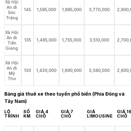
Xã Hội
An đi
145
1,595,000
1,885,000
3,770,000
2,900,
Sóc
Trăng
Xã Hội
An đi
135
1,485,000
1,755,000
3,510,000
2,700,
Tiền
Giang
Xã Hội
An đi
130
1,430,000
1,690,000
3,380,000
2,600,
Mỹ
Tho
Bảng giá thuê xe theo tuyến phổ biến (Phía Đông và
Tây Nam)
LỘ
SỐ
GIÁ 4
GIÁ 7
GIÁ
GIÁ 1
TRÌNH
KM
CHỖ
CHỖ
LIMOUSINE
CHỖ