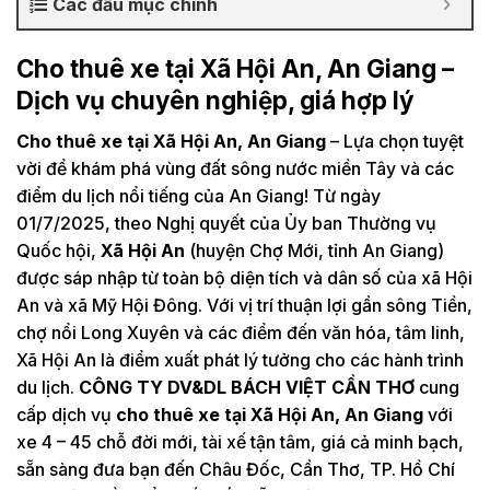
Các đầu mục chính
Cho thuê xe tại Xã Hội An, An Giang –
Dịch vụ chuyên nghiệp, giá hợp lý
Cho thuê xe tại Xã Hội An, An Giang
– Lựa chọn tuyệt
vời để khám phá vùng đất sông nước miền Tây và các
điểm du lịch nổi tiếng của An Giang! Từ ngày
01/7/2025, theo Nghị quyết của Ủy ban Thường vụ
Quốc hội,
Xã Hội An
(huyện Chợ Mới, tỉnh An Giang)
được sáp nhập từ toàn bộ diện tích và dân số của xã Hội
An và xã Mỹ Hội Đông. Với vị trí thuận lợi gần sông Tiền,
chợ nổi Long Xuyên và các điểm đến văn hóa, tâm linh,
Xã Hội An là điểm xuất phát lý tưởng cho các hành trình
du lịch.
CÔNG TY DV&DL BÁCH VIỆT CẦN THƠ
cung
cấp dịch vụ
cho thuê xe tại Xã Hội An, An Giang
với
xe 4 – 45 chỗ đời mới, tài xế tận tâm, giá cả minh bạch,
sẵn sàng đưa bạn đến Châu Đốc, Cần Thơ, TP. Hồ Chí