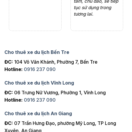
ng
tâm, chu đáo, sẽ tiếp
ch
tục sử dụng trong
ho
tương lai.
Cho thuê xe du lịch Bến Tre
ĐC:
104 Võ Văn Khánh, Phường 7, Bến Tre
Hotline:
0916 237 090
Cho thuê xe du lịch Vĩnh Long
ĐC:
06 Trưng Nữ Vương, Phường 1, Vĩnh Long
Hotline:
0916 237 090
Cho thuê xe du lịch An Giang
ĐC:
07 Trần Hưng Đạo, phường Mỹ Long, TP Long
Xuyên, An Giang