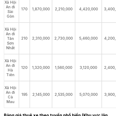
Xã Hội
An đi
170
1,870,000
2,210,000
4,420,000
3,400
Sài
Gòn
Xã Hội
An đi
210
2,310,000
2,730,000
5,460,000
4,200
Tân
Sơn
Nhất
Xã Hội
An đi
120
1,320,000
1,560,000
3,120,000
2,400
Hà
Tiên
Xã Hội
An đi
195
2,145,000
2,535,000
5,070,000
3,900
Cà
Mau
Bảng giá thuê xe theo tuyến phổ biến (Khu vực lân