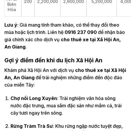
200
2,200,000
2,600,000
5,200,000
4,00
Biên
Hòa
Lưu ý
: Giá mang tính tham khảo, có thể thay đổi theo
mùa hoặc lịch trình. Liên hệ
0916 237 090
để nhận báo
giá chính xác cho dịch vụ
cho thuê xe tại Xã Hội An,
An Giang
.
Gợi ý điểm đến khi du lịch Xã Hội An
Khám phá Xã Hội An với dịch vụ
cho thuê xe tại Xã Hội
An, An Giang
để trải nghiệm những điểm đến độc đáo
của miền Tây:
Chợ nổi Long Xuyên
: Trải nghiệm văn hóa sông
nước đặc trưng, mua sắm đặc sản như mắm cá, trái
cây tươi ngay trên sông.
Rừng Tràm Trà Sư
: Khu rừng ngập nước tuyệt đẹp,