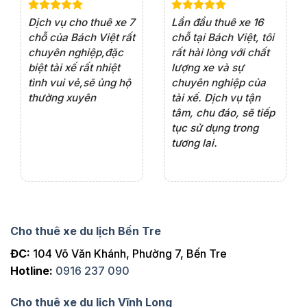
e 4
Dịch vụ cho thuê xe 7
Lần đầu thuê xe 16
Xe
rất
chỗ của Bách Việt rất
chỗ tại Bách Việt, tôi
tà
ện
chuyên nghiệp,đặc
rất hài lòng với chất
rấ
iểu
biệt tài xế rất nhiệt
lượng xe và sự
th
ôn
tình vui vẻ,sẽ ủng hộ
chuyên nghiệp của
đá
thường xuyên
tài xế. Dịch vụ tận
th
ng
tâm, chu đáo, sẽ tiếp
ch
tục sử dụng trong
ho
tương lai.
Cho thuê xe du lịch Bến Tre
ĐC:
104 Võ Văn Khánh, Phường 7, Bến Tre
Hotline:
0916 237 090
Cho thuê xe du lịch Vĩnh Long