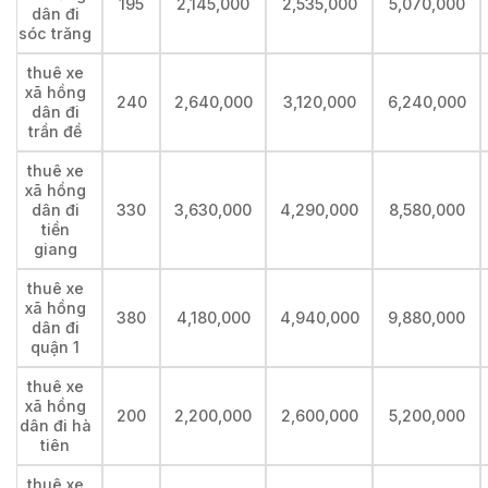
195
2,145,000
2,535,000
5,070,000
dân đi
sóc trăng
thuê xe
xã hồng
240
2,640,000
3,120,000
6,240,000
dân đi
trần đề
thuê xe
xã hồng
dân đi
330
3,630,000
4,290,000
8,580,000
tiền
giang
thuê xe
xã hồng
380
4,180,000
4,940,000
9,880,000
dân đi
quận 1
thuê xe
xã hồng
200
2,200,000
2,600,000
5,200,000
dân đi hà
tiên
thuê xe