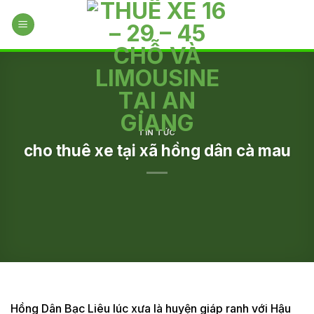
Skip
to
content
TIN TỨC
cho thuê xe tại xã hồng dân cà mau
Hồng Dân Bạc Liêu lúc xưa là huyện giáp ranh với Hậu