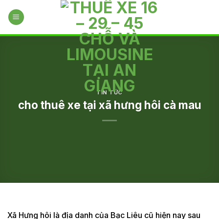
Skip
to
content
TIN TỨC
cho thuê xe tại xã hưng hôi cà mau
Xã Hưng hôi là địa danh của Bạc Liêu cũ hiện nay sau