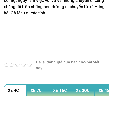
có một ngày làm việc vui vẻ và những chuyến đi cùng
chúng tôi trên những nẻo đường di chuyển từ xã Hưng
hôi Cà Mau đi các tỉnh.
Để lại đánh giá của bạn cho bài viết
này!
XE 4C
XE 7C
XE 16C
XE 30C
XE 45C