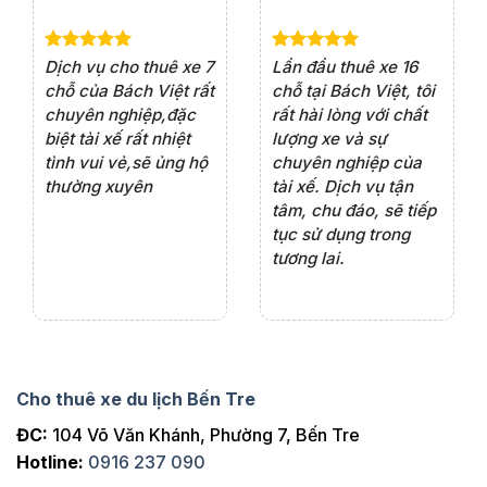
e 4
Dịch vụ cho thuê xe 7
Lần đầu thuê xe 16
Xe
rất
chỗ của Bách Việt rất
chỗ tại Bách Việt, tôi
tà
ện
chuyên nghiệp,đặc
rất hài lòng với chất
rấ
iểu
biệt tài xế rất nhiệt
lượng xe và sự
th
ôn
tình vui vẻ,sẽ ủng hộ
chuyên nghiệp của
đá
thường xuyên
tài xế. Dịch vụ tận
th
ng
tâm, chu đáo, sẽ tiếp
ch
tục sử dụng trong
ho
tương lai.
Cho thuê xe du lịch Bến Tre
ĐC:
104 Võ Văn Khánh, Phường 7, Bến Tre
Hotline:
0916 237 090