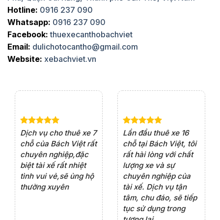
Hotline:
0916 237 090
Whatsapp:
0916 237 090
Facebook:
thuexecanthobachviet
Email:
dulichotocantho@gmail.com
Website:
xebachviet.vn
e 4
Dịch vụ cho thuê xe 7
Lần đầu thuê xe 16
Xe
rất
chỗ của Bách Việt rất
chỗ tại Bách Việt, tôi
tà
ện
chuyên nghiệp,đặc
rất hài lòng với chất
rấ
iểu
biệt tài xế rất nhiệt
lượng xe và sự
th
ôn
tình vui vẻ,sẽ ủng hộ
chuyên nghiệp của
đá
thường xuyên
tài xế. Dịch vụ tận
th
ng
tâm, chu đáo, sẽ tiếp
ch
tục sử dụng trong
ho
tương lai.