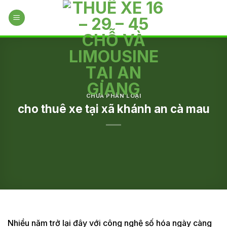
Skip
to
content
CHƯA PHÂN LOẠI
cho thuê xe tại xã khánh an cà mau
Nhiều năm trở lại đây với công nghệ số hóa ngày càng