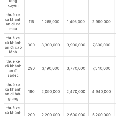
long
xuyên
thuê xe
xã khánh
115
1,265,000
1,495,000
2,990,000
an đi cà
mau
thuê xe
xã khánh
300
3,300,000
3,900,000
7,800,000
an đi cao
lãnh
thuê xe
xã khánh
290
3,190,000
3,770,000
7,540,000
an đi
sadec
thuê xe
xã khánh
190
2,090,000
2,470,000
4,940,000
an đi hậu
giang
thuê xe
xã khánh
200
2,200,000
2,600,000
5,200,000