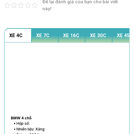
Để lại đánh giá của bạn cho bài viết
này!
XE 4C
XE 7C
XE 16C
XE 30C
XE 45C
BMW 4 chỗ
• Hộp số:
• Nhiên liệu: Xăng