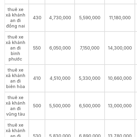
thuê xe
xã khánh
430
4,730,000
5,590,000
11,180,000
an đi
đồng nai
thuê xe
xã khánh
an đi
550
6,050,000
7,150,000
14,300,000
bình
phước
thuê xe
xã khánh
410
4,510,000
5,330,000
10,660,000
an đi
biên hòa
thuê xe
xã khánh
500
5,500,000
6,500,000
13,000,000
an đi
vũng tàu
thuê xe
xã khánh
an đi
530
5,830,000
6,890,000
13,780,000