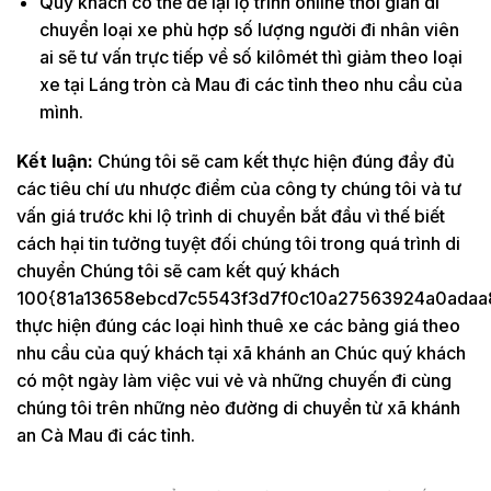
Quý khách có thể để lại lộ trình online thời gian di
chuyển loại xe phù hợp số lượng người đi nhân viên
ai sẽ tư vấn trực tiếp về số kilômét thì giảm theo loại
xe tại Láng tròn cà Mau đi các tỉnh theo nhu cầu của
mình.
Kết luận:
Chúng tôi sẽ cam kết thực hiện đúng đầy đủ
các tiêu chí ưu nhược điểm của công ty chúng tôi và tư
vấn giá trước khi lộ trình di chuyển bắt đầu vì thế biết
cách hại tin tưởng tuyệt đối chúng tôi trong quá trình di
chuyển Chúng tôi sẽ cam kết quý khách
100{81a13658ebcd7c5543f3d7f0c10a27563924a0adaa
thực hiện đúng các loại hình thuê xe các bảng giá theo
nhu cầu của quý khách tại xã khánh an Chúc quý khách
có một ngày làm việc vui vẻ và những chuyến đi cùng
chúng tôi trên những nẻo đường di chuyển từ xã khánh
an Cà Mau đi các tỉnh.