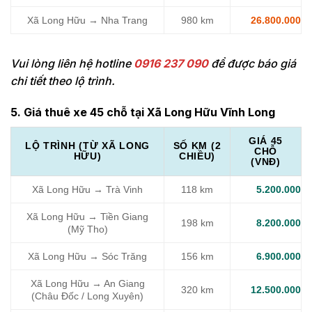
Xã Long Hữu → Nha Trang
980 km
26.800.000
Vui lòng liên hệ hotline
0916 237 090
để được báo giá
chi tiết theo lộ trình.
5. Giá thuê xe 45 chỗ tại Xã Long Hữu Vĩnh Long
GIÁ 45
LỘ TRÌNH (TỪ XÃ LONG
SỐ KM (2
CHỖ
HỮU)
CHIỀU)
(VNĐ)
Xã Long Hữu → Trà Vinh
118 km
5.200.000
Xã Long Hữu → Tiền Giang
198 km
8.200.000
(Mỹ Tho)
Xã Long Hữu → Sóc Trăng
156 km
6.900.000
Xã Long Hữu → An Giang
320 km
12.500.000
(Châu Đốc / Long Xuyên)