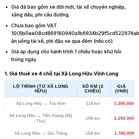
Giá đã bao gồm xe đời mới, tài xế chuyên nghiệp,
xăng dầu, phí cầu đường.
Chưa bao gồm VAT
10{6b0ee08cd869160940a1b6934b29f5cd522974ab5
ăn uống tài xế, phí đậu xe qua đêm (nếu có).
Giá áp dụng cho hành trình 1 chiều hoặc khứ hồi
trong ngày
1. Giá thuê xe 4 chỗ tại Xã Long Hữu Vĩnh Long
LỘ TRÌNH (TỪ XÃ LONG
SỐ KM (2
GIÁ
HỮU)
CHIỀU)
(VNĐ)
Xã Long Hữu → Trà Vinh
118 km
1.380.000
Xã Long Hữu → Tiền Giang (Mỹ
198 km
2.250.000
Tho)
Xã Long Hữu → Sóc Trăng
156 km
1.780.000