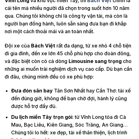
Vĩnh Long
và khu vực miền Tây, thì
Bách Việt
chính là
cái tên mà nhiều người đã chọn trong suốt hơn 10 năm
qua. Chúng tôi không chỉ là công ty vận tải, mà còn là
người bạn đồng hành, luôn sẵn sàng đưa bạn đi khắp
nơi một cách thoải mái và an toàn nhất.
Đội xe của
Bách Việt
rất đa dạng, từ xe nhỏ 4 chỗ tiện
đi gia đình, đến xe lớn 45 chỗ phù hợp cho đoàn đông,
và đặc biệt còn có cả dòng
Limousine sang trọng
cho
những ai muốn trải nghiệm dịch vụ cao cấp. Dù bạn cần
đi đâu, chúng mình đều có xe phù hợp:
Đưa đón sân bay
Tân Sơn Nhất hay Cần Thơ: tài xế
đến đúng giờ, không để bạn chờ đợi, hành lý cũng
được hỗ trợ đầy đủ.
Du lịch miền Tây trọn gói
: từ Vĩnh Long tỏa đi Cà
Mau, Bạc Liêu, Kiên Giang, Sóc Trăng, An Giang…
Chúng tôi lo hết: xe đẹp, tài xế thân thiện, lịch trình