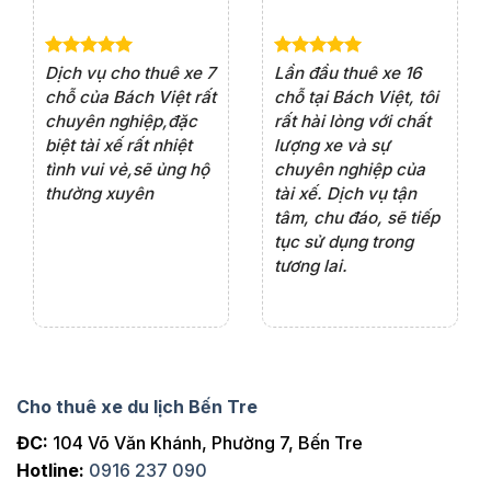
e 4
Dịch vụ cho thuê xe 7
Lần đầu thuê xe 16
Xe
rất
chỗ của Bách Việt rất
chỗ tại Bách Việt, tôi
tà
ện
chuyên nghiệp,đặc
rất hài lòng với chất
rấ
iểu
biệt tài xế rất nhiệt
lượng xe và sự
th
ôn
tình vui vẻ,sẽ ủng hộ
chuyên nghiệp của
đá
thường xuyên
tài xế. Dịch vụ tận
th
ng
tâm, chu đáo, sẽ tiếp
ch
tục sử dụng trong
ho
tương lai.
Cho thuê xe du lịch Bến Tre
ĐC:
104 Võ Văn Khánh, Phường 7, Bến Tre
Hotline:
0916 237 090