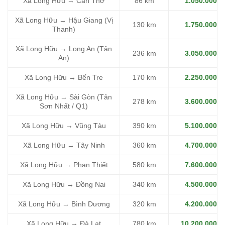
Xã Long Hữu → Cần Thơ
86 km
1.050.000
Xã Long Hữu → Hậu Giang (Vị
130 km
1.750.000
Thanh)
Xã Long Hữu → Long An (Tân
236 km
3.050.000
An)
Xã Long Hữu → Bến Tre
170 km
2.250.000
Xã Long Hữu → Sài Gòn (Tân
278 km
3.600.000
Sơn Nhất / Q1)
Xã Long Hữu → Vũng Tàu
390 km
5.100.000
Xã Long Hữu → Tây Ninh
360 km
4.700.000
Xã Long Hữu → Phan Thiết
580 km
7.600.000
Xã Long Hữu → Đồng Nai
340 km
4.500.000
Xã Long Hữu → Bình Dương
320 km
4.200.000
Xã Long Hữu → Đà Lạt
780 km
10.200.000