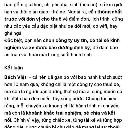
bao gồm giá thuê, chi phí phát sinh (nếu có), số km giới
hạn và thời gian giao – trả xe. Ngoài ra, cần
thống nhất
trước với đơn vị cho thuê
về điểm đón, lịch trình, cũng
như các yêu cầu đặc biệt như xe đời mới, có wifi, hay
ghế ngả.
Đặc biệt, bạn nên
chọn công ty uy tín, có tài xế kinh
nghiệm và xe được bảo dưỡng định kỳ
, để đảm bảo
an toàn và thoải mái trong suốt hành trình.
Kết luận
Bách Việt
– cái tên đã gắn bó với bao hành khách suốt
hơn 10 năm qua, không chỉ là một công ty cho thuê xe,
mà còn là người bạn đường thật sự mà ai cũng muốn có
khi đặt chân đến miền Tây sông nước. Chúng tôi hiểu
rằng, mỗi chuyến xe không chỉ là hành trình di chuyển,
mà còn là
khoảnh khắc trải nghiệm, sẻ chia và kết
nối
. Chính vì vậy, từng chiếc xe, từng tài xế và từng hợp
đồng đều được chuẩn bị chu đáo để mang lại
sự thoải