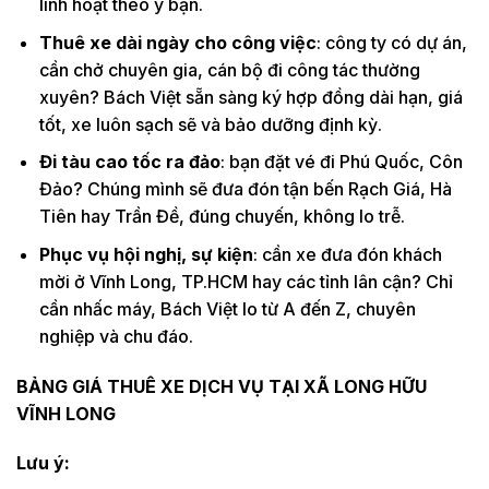
linh hoạt theo ý bạn.
Thuê xe dài ngày cho công việc
: công ty có dự án,
cần chở chuyên gia, cán bộ đi công tác thường
xuyên? Bách Việt sẵn sàng ký hợp đồng dài hạn, giá
tốt, xe luôn sạch sẽ và bảo dưỡng định kỳ.
Đi tàu cao tốc ra đảo
: bạn đặt vé đi Phú Quốc, Côn
Đảo? Chúng mình sẽ đưa đón tận bến Rạch Giá, Hà
Tiên hay Trần Đề, đúng chuyến, không lo trễ.
Phục vụ hội nghị, sự kiện
: cần xe đưa đón khách
mời ở Vĩnh Long, TP.HCM hay các tỉnh lân cận? Chỉ
cần nhấc máy, Bách Việt lo từ A đến Z, chuyên
nghiệp và chu đáo.
BẢNG GIÁ THUÊ XE DỊCH VỤ TẠI XÃ LONG HỮU
VĨNH LONG
Lưu ý: