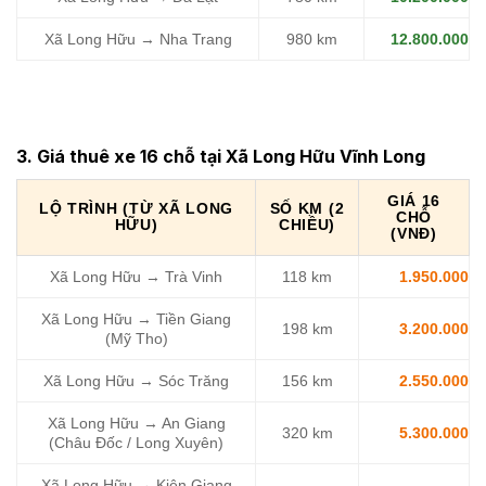
Xã Long Hữu → Nha Trang
980 km
12.800.000
3. Giá thuê xe 16 chỗ tại Xã Long Hữu Vĩnh Long
GIÁ 16
LỘ TRÌNH (TỪ XÃ LONG
SỐ KM (2
CHỖ
HỮU)
CHIỀU)
(VNĐ)
Xã Long Hữu → Trà Vinh
118 km
1.950.000
Xã Long Hữu → Tiền Giang
198 km
3.200.000
(Mỹ Tho)
Xã Long Hữu → Sóc Trăng
156 km
2.550.000
Xã Long Hữu → An Giang
320 km
5.300.000
(Châu Đốc / Long Xuyên)
Xã Long Hữu → Kiên Giang