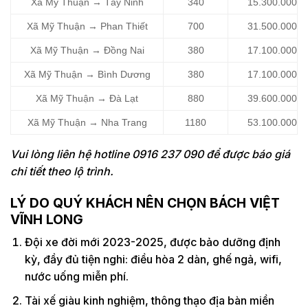
Xã Mỹ Thuận → Tây Ninh
340
15.300.000
Xã Mỹ Thuận → Phan Thiết
700
31.500.000
Xã Mỹ Thuận → Đồng Nai
380
17.100.000
Xã Mỹ Thuận → Bình Dương
380
17.100.000
Xã Mỹ Thuận → Đà Lạt
880
39.600.000
Xã Mỹ Thuận → Nha Trang
1180
53.100.000
Vui lòng liên hệ hotline 0916 237 090 để được báo giá
chi tiết theo lộ trình.
LÝ DO QUÝ KHÁCH NÊN CHỌN BÁCH VIỆT
VĨNH LONG
Đội xe đời mới 2023-2025, được bảo dưỡng định
kỳ, đầy đủ tiện nghi: điều hòa 2 dàn, ghế ngả, wifi,
nước uống miễn phí.
Tài xế giàu kinh nghiệm, thông thạo địa bàn miền