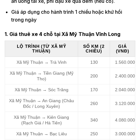
ăn uống tài xế, phí đậu xe qua đêm (nếu có).
Giá áp dụng cho hành trình 1 chiều hoặc khứ hồi
trong ngày
1. Giá thuê xe 4 chỗ tại Xã Mỹ Thuận Vĩnh Long
LỘ TRÌNH (TỪ XÃ MỸ
SỐ KM (2
GIÁ
THUẬN)
CHIỀU)
(VNĐ)
Xã Mỹ Thuận → Trà Vinh
130
1.560.000
Xã Mỹ Thuận → Tiền Giang (Mỹ
200
2.400.000
Tho)
Xã Mỹ Thuận → Sóc Trăng
170
2.040.000
Xã Mỹ Thuận → An Giang (Châu
260
3.120.000
Đốc / Long Xuyên)
Xã Mỹ Thuận → Kiên Giang
340
4.080.000
(Rạch Giá / Hà Tiên)
Xã Mỹ Thuận → Bạc Liêu
250
3.000.000