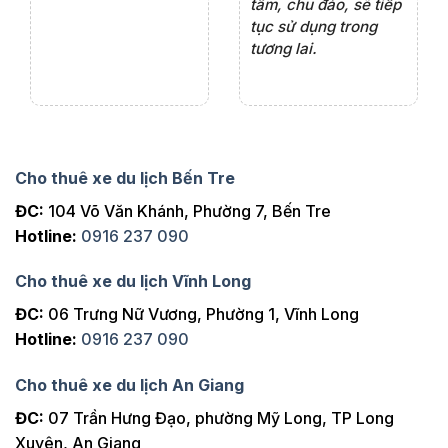
ng
tâm, chu đáo, sẽ tiếp
ch
tục sử dụng trong
ho
tương lai.
Cho thuê xe du lịch Bến Tre
ĐC:
104 Võ Văn Khánh, Phường 7, Bến Tre
Hotline:
0916 237 090
Cho thuê xe du lịch Vĩnh Long
ĐC:
06 Trưng Nữ Vương, Phường 1, Vĩnh Long
Hotline:
0916 237 090
Cho thuê xe du lịch An Giang
ĐC:
07 Trần Hưng Đạo, phường Mỹ Long, TP Long
Xuyên, An Giang