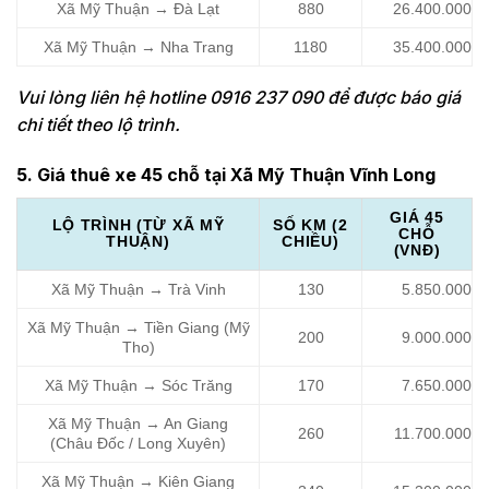
Xã Mỹ Thuận → Đà Lạt
880
26.400.000
Xã Mỹ Thuận → Nha Trang
1180
35.400.000
Vui lòng liên hệ hotline 0916 237 090 để được báo giá
chi tiết theo lộ trình.
5. Giá thuê xe 45 chỗ tại Xã Mỹ Thuận Vĩnh Long
GIÁ 45
LỘ TRÌNH (TỪ XÃ MỸ
SỐ KM (2
CHỖ
THUẬN)
CHIỀU)
(VNĐ)
Xã Mỹ Thuận → Trà Vinh
130
5.850.000
Xã Mỹ Thuận → Tiền Giang (Mỹ
200
9.000.000
Tho)
Xã Mỹ Thuận → Sóc Trăng
170
7.650.000
Xã Mỹ Thuận → An Giang
260
11.700.000
(Châu Đốc / Long Xuyên)
Xã Mỹ Thuận → Kiên Giang