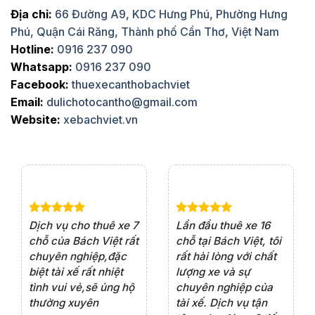
Địa chỉ:
66 Đường A9, KDC Hưng Phú, Phường Hưng
Phú, Quận Cái Răng, Thành phố Cần Thơ, Việt Nam
Hotline:
0916 237 090
Whatsapp:
0916 237 090
Facebook:
thuexecanthobachviet
Email:
dulichotocantho@gmail.com
Website:
xebachviet.vn
e 4
Dịch vụ cho thuê xe 7
Lần đầu thuê xe 16
Xe
rất
chỗ của Bách Việt rất
chỗ tại Bách Việt, tôi
tà
ện
chuyên nghiệp,đặc
rất hài lòng với chất
rấ
iểu
biệt tài xế rất nhiệt
lượng xe và sự
th
ôn
tình vui vẻ,sẽ ủng hộ
chuyên nghiệp của
đá
thường xuyên
tài xế. Dịch vụ tận
th