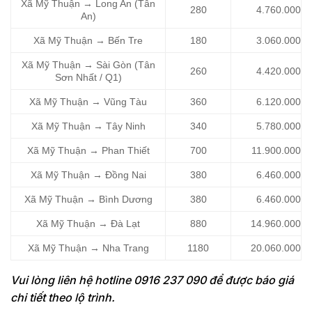
Xã Mỹ Thuận → Long An (Tân
280
4.760.000
An)
Xã Mỹ Thuận → Bến Tre
180
3.060.000
Xã Mỹ Thuận → Sài Gòn (Tân
260
4.420.000
Sơn Nhất / Q1)
Xã Mỹ Thuận → Vũng Tàu
360
6.120.000
Xã Mỹ Thuận → Tây Ninh
340
5.780.000
Xã Mỹ Thuận → Phan Thiết
700
11.900.000
Xã Mỹ Thuận → Đồng Nai
380
6.460.000
Xã Mỹ Thuận → Bình Dương
380
6.460.000
Xã Mỹ Thuận → Đà Lạt
880
14.960.000
Xã Mỹ Thuận → Nha Trang
1180
20.060.000
Vui lòng liên hệ hotline 0916 237 090 để được báo giá
chi tiết theo lộ trình.