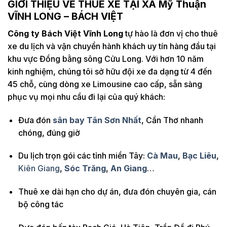
GIỚI THIỆU VỀ THUÊ XE TẠI XÃ Mỹ Thuận
VĨNH LONG – BÁCH VIỆT
Công ty Bách Việt Vĩnh Long
tự hào là đơn vị cho thuê
xe du lịch và vận chuyển hành khách uy tín hàng đầu tại
khu vực Đồng bằng sông Cửu Long. Với hơn 10 năm
kinh nghiệm, chúng tôi sở hữu đội xe đa dạng từ 4 đến
45 chỗ, cùng dòng xe Limousine cao cấp, sẵn sàng
phục vụ mọi nhu cầu đi lại của quý khách:
Đưa đón
sân bay Tân Sơn Nhất
, Cần Thơ nhanh
chóng, đúng giờ
Du lịch trọn gói các tỉnh miền Tây:
Cà Mau
,
Bạc Liêu
,
Kiên Giang
,
Sóc Trăng
,
An Giang
…
Thuê xe dài hạn cho dự án, đưa đón chuyên gia, cán
bộ công tác