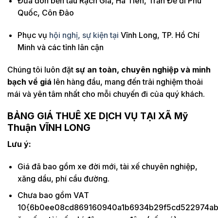
Đưa đón bến tàu Rạch Giá, Hà Tiên, Trần Đề đi Phú
Quốc, Côn Đảo
Phục vụ
hội nghị, sự kiện tại
Vĩnh Long, TP. Hồ Chí
Minh và các tỉnh lân cận
Chúng tôi luôn đặt
sự an toàn, chuyên nghiệp và minh
bạch về giá
lên hàng đầu, mang đến trải nghiệm thoải
mái và yên tâm nhất cho mỗi chuyến đi của quý khách.
BẢNG GIÁ THUÊ XE DỊCH VỤ TẠI
XÃ Mỹ
Thuận
VĨNH LONG
Lưu ý:
Giá đã bao gồm xe đời mới, tài xế chuyên nghiệp,
xăng dầu, phí cầu đường.
Chưa bao gồm VAT
10{6b0ee08cd869160940a1b6934b29f5cd522974ab5