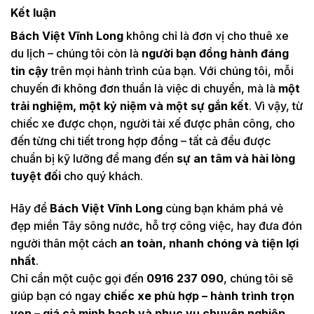
Kết luận
Bách Việt Vĩnh Long
không chỉ là đơn vị cho thuê xe
du lịch – chúng tôi còn là
người bạn đồng hành đáng
tin cậy
trên mọi hành trình của bạn. Với chúng tôi, mỗi
chuyến đi không đơn thuần là việc di chuyển, mà là
một
trải nghiệm, một kỷ niệm và một sự gắn kết
. Vì vậy, từ
chiếc xe được chọn, người tài xế được phân công, cho
đến từng chi tiết trong hợp đồng – tất cả đều được
chuẩn bị kỹ lưỡng để mang đến
sự an tâm và hài lòng
tuyệt đối
cho quý khách.
Hãy để
Bách Việt Vĩnh Long
cùng bạn khám phá vẻ
đẹp miền Tây sông nước, hỗ trợ công việc, hay đưa đón
người thân một cách
an toàn, nhanh chóng và tiện lợi
nhất
.
Chỉ cần một cuộc gọi đến
0916 237 090
, chúng tôi sẽ
giúp bạn có ngay
chiếc xe phù hợp – hành trình trọn
vẹn – giá cả minh bạch và phục vụ chuyên nghiệp
.