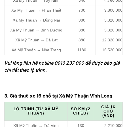
Xã Mỹ Thuận → Tây Ninh
340
4.760.000
Xã Mỹ Thuận → Phan Thiết
700
9.800.000
Xã Mỹ Thuận → Đồng Nai
380
5.320.000
Xã Mỹ Thuận → Bình Dương
380
5.320.000
Xã Mỹ Thuận → Đà Lạt
880
12.320.000
Xã Mỹ Thuận → Nha Trang
1180
16.520.000
Vui lòng liên hệ hotline 0916 237 090 để được báo giá
chi tiết theo lộ trình.
3. Giá thuê xe 16 chỗ tại Xã Mỹ Thuận Vĩnh Long
GIÁ 16
LỘ TRÌNH (TỪ XÃ MỸ
SỐ KM (2
CHỖ
THUẬN)
CHIỀU)
(VNĐ)
Xã Mỹ Thuận → Trà Vinh
130
2.210.000