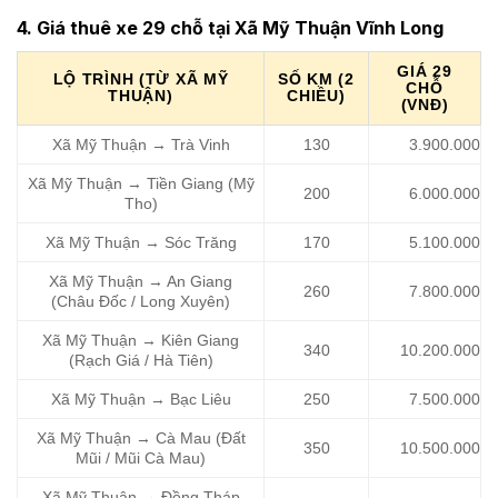
4. Giá thuê xe 29 chỗ tại Xã Mỹ Thuận Vĩnh Long
GIÁ 29
LỘ TRÌNH (TỪ XÃ MỸ
SỐ KM (2
CHỖ
THUẬN)
CHIỀU)
(VNĐ)
Xã Mỹ Thuận → Trà Vinh
130
3.900.000
Xã Mỹ Thuận → Tiền Giang (Mỹ
200
6.000.000
Tho)
Xã Mỹ Thuận → Sóc Trăng
170
5.100.000
Xã Mỹ Thuận → An Giang
260
7.800.000
(Châu Đốc / Long Xuyên)
Xã Mỹ Thuận → Kiên Giang
340
10.200.000
(Rạch Giá / Hà Tiên)
Xã Mỹ Thuận → Bạc Liêu
250
7.500.000
Xã Mỹ Thuận → Cà Mau (Đất
350
10.500.000
Mũi / Mũi Cà Mau)
Xã Mỹ Thuận → Đồng Tháp