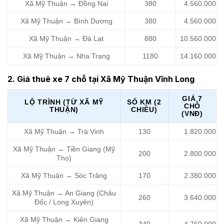
Xã Mỹ Thuận → Đồng Nai
380
4.560.000
Xã Mỹ Thuận → Bình Dương
380
4.560.000
Xã Mỹ Thuận → Đà Lạt
880
10.560.000
Xã Mỹ Thuận → Nha Trang
1180
14.160.000
2. Giá thuê xe 7 chỗ tại Xã Mỹ Thuận Vĩnh Long
GIÁ 7
LỘ TRÌNH (TỪ XÃ MỸ
SỐ KM (2
CHỖ
THUẬN)
CHIỀU)
(VNĐ)
Xã Mỹ Thuận → Trà Vinh
130
1.820.000
Xã Mỹ Thuận → Tiền Giang (Mỹ
200
2.800.000
Tho)
Xã Mỹ Thuận → Sóc Trăng
170
2.380.000
Xã Mỹ Thuận → An Giang (Châu
260
3.640.000
Đốc / Long Xuyên)
Xã Mỹ Thuận → Kiên Giang
340
4.760.000