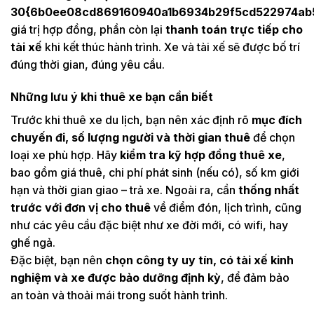
30{6b0ee08cd869160940a1b6934b29f5cd522974ab5
giá trị hợp đồng, phần còn lại
thanh toán trực tiếp cho
tài xế
khi kết thúc hành trình. Xe và tài xế sẽ được bố trí
đúng thời gian, đúng yêu cầu.
Những lưu ý khi thuê xe bạn cần biết
Trước khi thuê xe du lịch, bạn nên xác định rõ
mục đích
chuyến đi, số lượng người và thời gian thuê
để chọn
loại xe phù hợp. Hãy
kiểm tra kỹ hợp đồng thuê xe
,
bao gồm giá thuê, chi phí phát sinh (nếu có), số km giới
hạn và thời gian giao – trả xe. Ngoài ra, cần
thống nhất
trước với đơn vị cho thuê
về điểm đón, lịch trình, cũng
như các yêu cầu đặc biệt như xe đời mới, có wifi, hay
ghế ngả.
Đặc biệt, bạn nên
chọn công ty uy tín, có tài xế kinh
nghiệm và xe được bảo dưỡng định kỳ
, để đảm bảo
an toàn và thoải mái trong suốt hành trình.