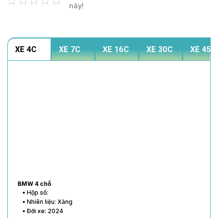
này!
XE 4C
XE 7C
XE 16C
XE 30C
XE 45C
BMW 4 chỗ
• Hộp số:
• Nhiên liệu: Xăng
• Đời xe: 2024