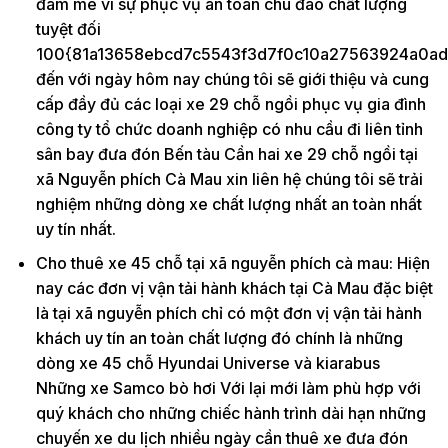
đam mê vì sự phục vụ an toàn chu đáo chất lượng
tuyệt đối
100{81a13658ebcd7c5543f3d7f0c10a27563924a0ad
đến với ngày hôm nay chúng tôi sẽ giới thiệu và cung
cấp đầy đủ các loại xe 29 chỗ ngồi phục vụ gia đình
công ty tổ chức doanh nghiệp có nhu cầu đi liên tỉnh
sân bay đưa đón Bến tàu Cần hai xe 29 chỗ ngồi tại
xã Nguyễn phích Cà Mau xin liên hệ chúng tôi sẽ trải
nghiệm những dòng xe chất lượng nhất an toàn nhất
uy tín nhất.
Cho thuê xe 45 chỗ tại xã nguyễn phích cà mau: Hiện
nay các đơn vị vận tải hành khách tại Cà Mau đặc biệt
là tại xã nguyễn phích chỉ có một đơn vị vận tải hành
khách uy tín an toàn chất lượng đó chính là những
dòng xe 45 chỗ Hyundai Universe và kiarabus
Những xe Samco bò hơi Với lại mới làm phù hợp với
quý khách cho những chiếc hành trình dài hạn những
chuyến xe du lịch nhiều ngày cần thuê xe đưa đón