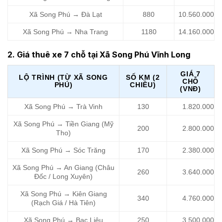
Xã Song Phú → Đà Lạt
880
10.560.000
Xã Song Phú → Nha Trang
1180
14.160.000
2. Giá thuê xe 7 chỗ tại Xã Song Phú Vĩnh Long
GIÁ 7
LỘ TRÌNH (TỪ XÃ SONG
SỐ KM (2
CHỖ
PHÚ)
CHIỀU)
(VNĐ)
Xã Song Phú → Trà Vinh
130
1.820.000
Xã Song Phú → Tiền Giang (Mỹ
200
2.800.000
Tho)
Xã Song Phú → Sóc Trăng
170
2.380.000
Xã Song Phú → An Giang (Châu
260
3.640.000
Đốc / Long Xuyên)
Xã Song Phú → Kiên Giang
340
4.760.000
(Rạch Giá / Hà Tiên)
Xã Song Phú → Bạc Liêu
250
3.500.000