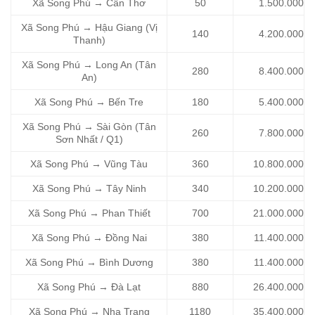
Xã Song Phú → Cần Thơ
50
1.500.000
Xã Song Phú → Hậu Giang (Vị
140
4.200.000
Thanh)
Xã Song Phú → Long An (Tân
280
8.400.000
An)
Xã Song Phú → Bến Tre
180
5.400.000
Xã Song Phú → Sài Gòn (Tân
260
7.800.000
Sơn Nhất / Q1)
Xã Song Phú → Vũng Tàu
360
10.800.000
Xã Song Phú → Tây Ninh
340
10.200.000
Xã Song Phú → Phan Thiết
700
21.000.000
Xã Song Phú → Đồng Nai
380
11.400.000
Xã Song Phú → Bình Dương
380
11.400.000
Xã Song Phú → Đà Lạt
880
26.400.000
Xã Song Phú → Nha Trang
1180
35.400.000