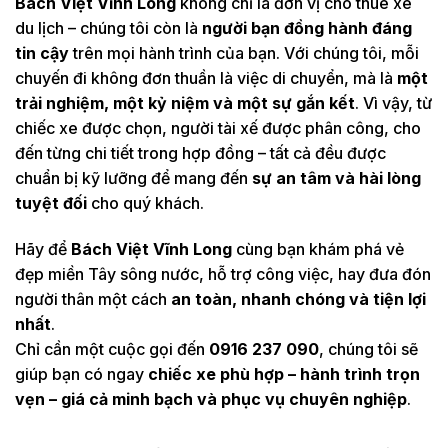
Bách Việt Vĩnh Long
không chỉ là đơn vị cho thuê xe
du lịch – chúng tôi còn là
người bạn đồng hành đáng
tin cậy
trên mọi hành trình của bạn. Với chúng tôi, mỗi
chuyến đi không đơn thuần là việc di chuyển, mà là
một
trải nghiệm, một kỷ niệm và một sự gắn kết
. Vì vậy, từ
chiếc xe được chọn, người tài xế được phân công, cho
đến từng chi tiết trong hợp đồng – tất cả đều được
chuẩn bị kỹ lưỡng để mang đến
sự an tâm và hài lòng
tuyệt đối
cho quý khách.
Hãy để
Bách Việt Vĩnh Long
cùng bạn khám phá vẻ
đẹp miền Tây sông nước, hỗ trợ công việc, hay đưa đón
người thân một cách
an toàn, nhanh chóng và tiện lợi
nhất
.
Chỉ cần một cuộc gọi đến
0916 237 090
, chúng tôi sẽ
giúp bạn có ngay
chiếc xe phù hợp – hành trình trọn
vẹn – giá cả minh bạch và phục vụ chuyên nghiệp
.