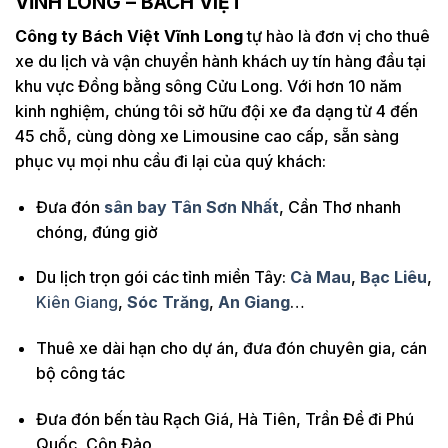
VĨNH LONG – BÁCH VIỆT
Công ty Bách Việt Vĩnh Long
tự hào là đơn vị cho thuê
xe du lịch và vận chuyển hành khách uy tín hàng đầu tại
khu vực Đồng bằng sông Cửu Long. Với hơn 10 năm
kinh nghiệm, chúng tôi sở hữu đội xe đa dạng từ 4 đến
45 chỗ, cùng dòng xe Limousine cao cấp, sẵn sàng
phục vụ mọi nhu cầu đi lại của quý khách:
Đưa đón
sân bay Tân Sơn Nhất
, Cần Thơ nhanh
chóng, đúng giờ
Du lịch trọn gói các tỉnh miền Tây:
Cà Mau
,
Bạc Liêu
,
Kiên Giang
,
Sóc Trăng
,
An Giang
…
Thuê xe dài hạn cho dự án, đưa đón chuyên gia, cán
bộ công tác
Đưa đón bến tàu Rạch Giá, Hà Tiên, Trần Đề đi Phú
Quốc, Côn Đảo