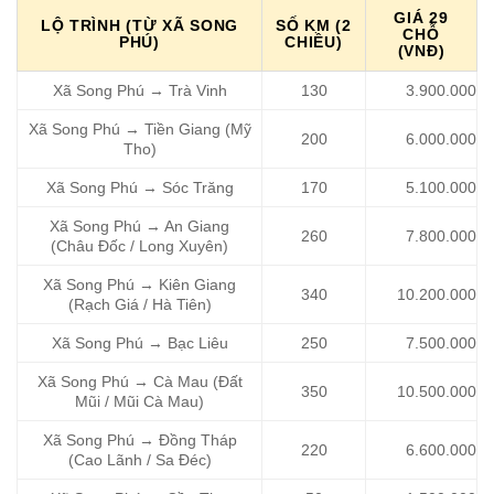
GIÁ 29
LỘ TRÌNH (TỪ XÃ SONG
SỐ KM (2
CHỖ
PHÚ)
CHIỀU)
(VNĐ)
Xã Song Phú → Trà Vinh
130
3.900.000
Xã Song Phú → Tiền Giang (Mỹ
200
6.000.000
Tho)
Xã Song Phú → Sóc Trăng
170
5.100.000
Xã Song Phú → An Giang
260
7.800.000
(Châu Đốc / Long Xuyên)
Xã Song Phú → Kiên Giang
340
10.200.000
(Rạch Giá / Hà Tiên)
Xã Song Phú → Bạc Liêu
250
7.500.000
Xã Song Phú → Cà Mau (Đất
350
10.500.000
Mũi / Mũi Cà Mau)
Xã Song Phú → Đồng Tháp
220
6.600.000
(Cao Lãnh / Sa Đéc)