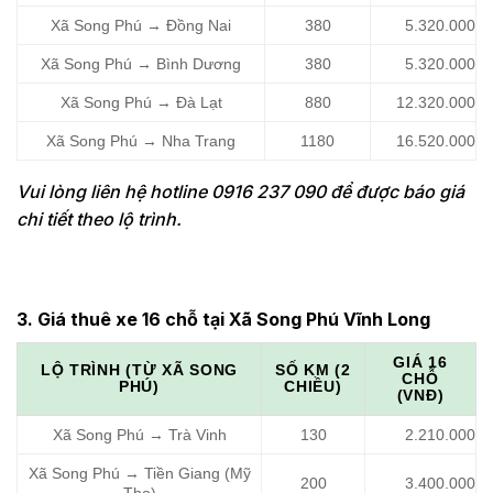
Xã Song Phú → Đồng Nai
380
5.320.000
Xã Song Phú → Bình Dương
380
5.320.000
Xã Song Phú → Đà Lạt
880
12.320.000
Xã Song Phú → Nha Trang
1180
16.520.000
Vui lòng liên hệ hotline 0916 237 090 để được báo giá
chi tiết theo lộ trình.
3. Giá thuê xe 16 chỗ tại Xã Song Phú Vĩnh Long
GIÁ 16
LỘ TRÌNH (TỪ XÃ SONG
SỐ KM (2
CHỖ
PHÚ)
CHIỀU)
(VNĐ)
Xã Song Phú → Trà Vinh
130
2.210.000
Xã Song Phú → Tiền Giang (Mỹ
200
3.400.000