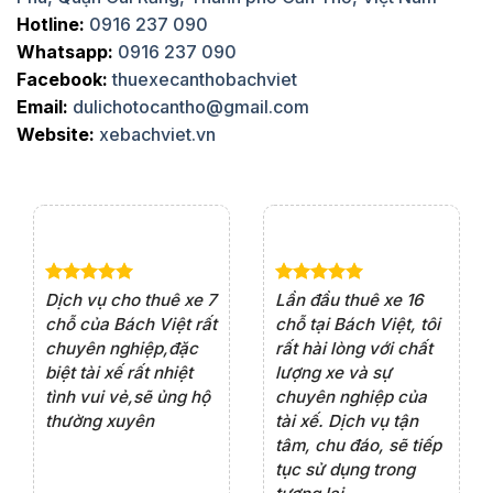
Hotline:
0916 237 090
Whatsapp:
0916 237 090
Facebook:
thuexecanthobachviet
Email:
dulichotocantho@gmail.com
Website:
xebachviet.vn
e 4
Dịch vụ cho thuê xe 7
Lần đầu thuê xe 16
Xe
rất
chỗ của Bách Việt rất
chỗ tại Bách Việt, tôi
tà
ện
chuyên nghiệp,đặc
rất hài lòng với chất
rấ
iểu
biệt tài xế rất nhiệt
lượng xe và sự
th
ôn
tình vui vẻ,sẽ ủng hộ
chuyên nghiệp của
đá
thường xuyên
tài xế. Dịch vụ tận
th
ng
tâm, chu đáo, sẽ tiếp
ch
tục sử dụng trong
ho