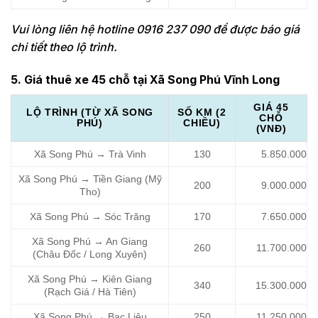
Vui lòng liên hệ hotline 0916 237 090 để được báo giá
chi tiết theo lộ trình.
5. Giá thuê xe 45 chỗ tại Xã Song Phú Vĩnh Long
GIÁ 45
LỘ TRÌNH (TỪ XÃ SONG
SỐ KM (2
CHỖ
PHÚ)
CHIỀU)
(VNĐ)
Xã Song Phú → Trà Vinh
130
5.850.000
Xã Song Phú → Tiền Giang (Mỹ
200
9.000.000
Tho)
Xã Song Phú → Sóc Trăng
170
7.650.000
Xã Song Phú → An Giang
260
11.700.000
(Châu Đốc / Long Xuyên)
Xã Song Phú → Kiên Giang
340
15.300.000
(Rạch Giá / Hà Tiên)
Xã Song Phú → Bạc Liêu
250
11.250.000