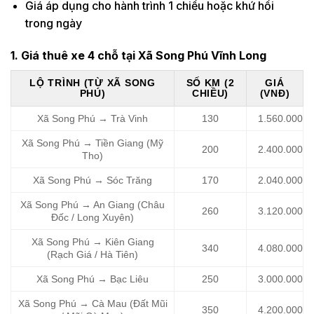
Giá áp dụng cho hành trình 1 chiều hoặc khứ hồi
trong ngày
1. Giá thuê xe 4 chỗ tại Xã Song Phú Vĩnh Long
LỘ TRÌNH (TỪ XÃ SONG
SỐ KM (2
GIÁ
PHÚ)
CHIỀU)
(VNĐ)
Xã Song Phú → Trà Vinh
130
1.560.000
Xã Song Phú → Tiền Giang (Mỹ
200
2.400.000
Tho)
Xã Song Phú → Sóc Trăng
170
2.040.000
Xã Song Phú → An Giang (Châu
260
3.120.000
Đốc / Long Xuyên)
Xã Song Phú → Kiên Giang
340
4.080.000
(Rạch Giá / Hà Tiên)
Xã Song Phú → Bạc Liêu
250
3.000.000
Xã Song Phú → Cà Mau (Đất Mũi
350
4.200.000