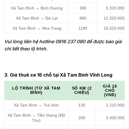
Xã Tam Bình → Bình Dương
380
5.320.000
Xã Tam Bình → Đà Lạt
880
12.320.000
Xã Tam Bình → Nha Trang
1180
16.520.000
Vui lòng liên hệ hotline 0916 237 090 để được báo giá
chi tiết theo lộ trình.
3. Giá thuê xe 16 chỗ tại Xã Tam Bình Vĩnh Long
GIÁ 16
LỘ TRÌNH (TỪ XÃ TAM
SỐ KM (2
CHỖ
BÌNH)
CHIỀU)
(VNĐ)
Xã Tam Bình → Trà Vinh
130
2.210.000
Xã Tam Bình → Tiền Giang (Mỹ
200
3.400.000
Tho)