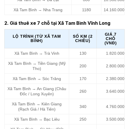
Xã Tam Bình → Nha Trang
1180
14.160.000
2. Giá thuê xe 7 chỗ tại Xã Tam Bình Vĩnh Long
GIÁ 7
LỘ TRÌNH (TỪ XÃ TAM
SỐ KM (2
CHỖ
BÌNH)
CHIỀU)
(VNĐ)
Xã Tam Bình → Trà Vinh
130
1.820.000
Xã Tam Bình → Tiền Giang (Mỹ
200
2.800.000
Tho)
Xã Tam Bình → Sóc Trăng
170
2.380.000
Xã Tam Bình → An Giang (Châu
260
3.640.000
Đốc / Long Xuyên)
Xã Tam Bình → Kiên Giang
340
4.760.000
(Rạch Giá / Hà Tiên)
Xã Tam Bình → Bạc Liêu
250
3.500.000