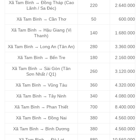
Xã Tam Bình → Đồng Tháp (Cao
220
2.640.000
Lãnh / Sa Đéc)
Xã Tam Bình → Cần Thơ
50
600.000
Xã Tam Bình → Hậu Giang (Vị
140
1.680.000
Thanh)
Xã Tam Bình → Long An (Tân An)
280
3.360.000
Xã Tam Bình → Bến Tre
180
2.160.000
Xã Tam Bình → Sài Gòn (Tân
260
3.120.000
Sơn Nhất / Q1)
Xã Tam Bình → Vũng Tàu
360
4.320.000
Xã Tam Bình → Tây Ninh
340
4.080.000
Xã Tam Bình → Phan Thiết
700
8.400.000
Xã Tam Bình → Đồng Nai
380
4.560.000
Xã Tam Bình → Bình Dương
380
4.560.000
Xã Tam Bình → Đà Lạt
880
10.560.000