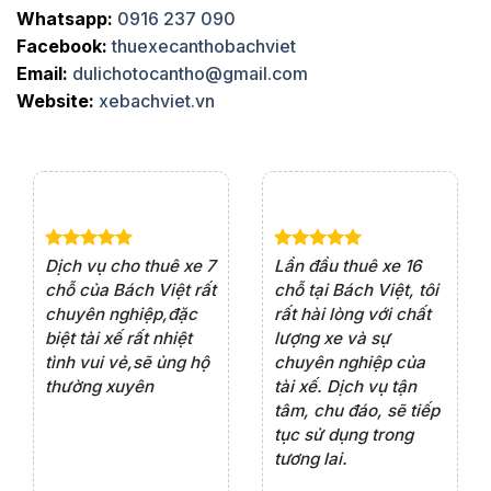
Whatsapp:
0916 237 090
Facebook:
thuexecanthobachviet
Email:
dulichotocantho@gmail.com
Website:
xebachviet.vn
e 4
Dịch vụ cho thuê xe 7
Lần đầu thuê xe 16
Xe
rất
chỗ của Bách Việt rất
chỗ tại Bách Việt, tôi
tà
ện
chuyên nghiệp,đặc
rất hài lòng với chất
rấ
iểu
biệt tài xế rất nhiệt
lượng xe và sự
th
ôn
tình vui vẻ,sẽ ủng hộ
chuyên nghiệp của
đá
thường xuyên
tài xế. Dịch vụ tận
th
ng
tâm, chu đáo, sẽ tiếp
ch
tục sử dụng trong
ho
tương lai.