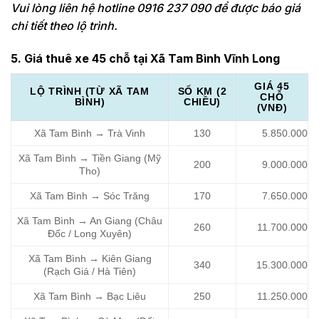
Vui lòng liên hệ hotline 0916 237 090 để được báo giá
chi tiết theo lộ trình.
5. Giá thuê xe 45 chỗ tại Xã Tam Bình Vĩnh Long
GIÁ 45
LỘ TRÌNH (TỪ XÃ TAM
SỐ KM (2
CHỖ
BÌNH)
CHIỀU)
(VNĐ)
Xã Tam Bình → Trà Vinh
130
5.850.000
Xã Tam Bình → Tiền Giang (Mỹ
200
9.000.000
Tho)
Xã Tam Bình → Sóc Trăng
170
7.650.000
Xã Tam Bình → An Giang (Châu
260
11.700.000
Đốc / Long Xuyên)
Xã Tam Bình → Kiên Giang
340
15.300.000
(Rạch Giá / Hà Tiên)
Xã Tam Bình → Bạc Liêu
250
11.250.000