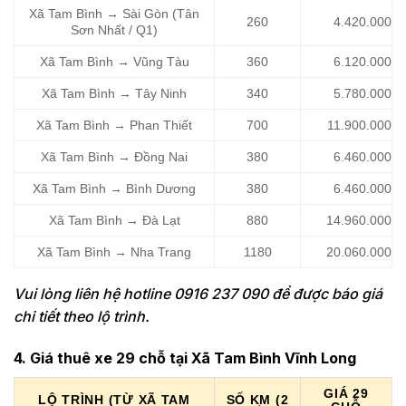
Xã Tam Bình → Sài Gòn (Tân
260
4.420.000
Sơn Nhất / Q1)
Xã Tam Bình → Vũng Tàu
360
6.120.000
Xã Tam Bình → Tây Ninh
340
5.780.000
Xã Tam Bình → Phan Thiết
700
11.900.000
Xã Tam Bình → Đồng Nai
380
6.460.000
Xã Tam Bình → Bình Dương
380
6.460.000
Xã Tam Bình → Đà Lạt
880
14.960.000
Xã Tam Bình → Nha Trang
1180
20.060.000
Vui lòng liên hệ hotline 0916 237 090 để được báo giá
chi tiết theo lộ trình.
4. Giá thuê xe 29 chỗ tại Xã Tam Bình Vĩnh Long
GIÁ 29
LỘ TRÌNH (TỪ XÃ TAM
SỐ KM (2