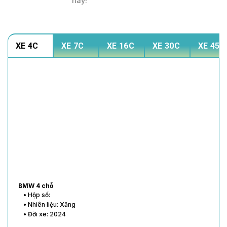
này!
XE 4C
XE 7C
XE 16C
XE 30C
XE 45C
BMW 4 chỗ
• Hộp số:
• Nhiên liệu: Xăng
• Đời xe: 2024