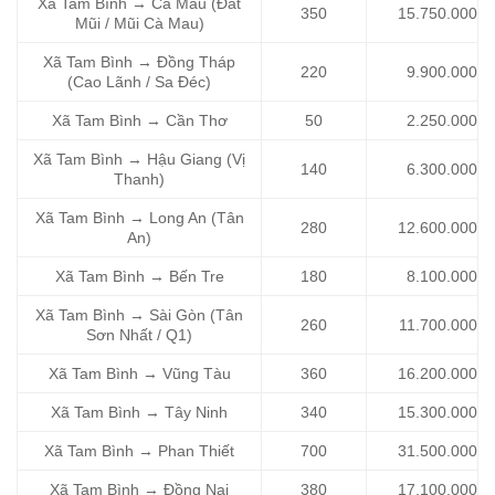
Xã Tam Bình → Cà Mau (Đất
350
15.750.000
Mũi / Mũi Cà Mau)
Xã Tam Bình → Đồng Tháp
220
9.900.000
(Cao Lãnh / Sa Đéc)
Xã Tam Bình → Cần Thơ
50
2.250.000
Xã Tam Bình → Hậu Giang (Vị
140
6.300.000
Thanh)
Xã Tam Bình → Long An (Tân
280
12.600.000
An)
Xã Tam Bình → Bến Tre
180
8.100.000
Xã Tam Bình → Sài Gòn (Tân
260
11.700.000
Sơn Nhất / Q1)
Xã Tam Bình → Vũng Tàu
360
16.200.000
Xã Tam Bình → Tây Ninh
340
15.300.000
Xã Tam Bình → Phan Thiết
700
31.500.000
Xã Tam Bình → Đồng Nai
380
17.100.000