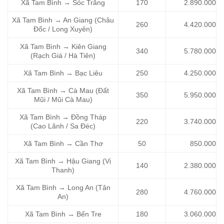
Xã Tam Bình → Sóc Trăng
170
2.890.000
Xã Tam Bình → An Giang (Châu
260
4.420.000
Đốc / Long Xuyên)
Xã Tam Bình → Kiên Giang
340
5.780.000
(Rạch Giá / Hà Tiên)
Xã Tam Bình → Bạc Liêu
250
4.250.000
Xã Tam Bình → Cà Mau (Đất
350
5.950.000
Mũi / Mũi Cà Mau)
Xã Tam Bình → Đồng Tháp
220
3.740.000
(Cao Lãnh / Sa Đéc)
Xã Tam Bình → Cần Thơ
50
850.000
Xã Tam Bình → Hậu Giang (Vị
140
2.380.000
Thanh)
Xã Tam Bình → Long An (Tân
280
4.760.000
An)
Xã Tam Bình → Bến Tre
180
3.060.000