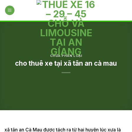
Skip
to
content
CHƯA PHÂN LOẠI
cho thuê xe tại xã tân an cà mau
xã tân an Cà Mau được tách ra từ hai huyện lúc xưa là