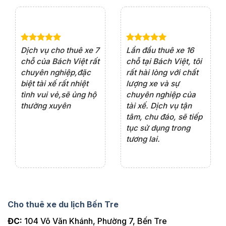
e 4
Dịch vụ cho thuê xe 7
Lần đầu thuê xe 16
Xe
rất
chỗ của Bách Việt rất
chỗ tại Bách Việt, tôi
tà
ện
chuyên nghiệp,đặc
rất hài lòng với chất
rấ
iểu
biệt tài xế rất nhiệt
lượng xe và sự
th
ôn
tình vui vẻ,sẽ ủng hộ
chuyên nghiệp của
đá
thường xuyên
tài xế. Dịch vụ tận
th
ng
tâm, chu đáo, sẽ tiếp
ch
tục sử dụng trong
ho
tương lai.
Cho thuê xe du lịch Bến Tre
ĐC:
104 Võ Văn Khánh, Phường 7, Bến Tre