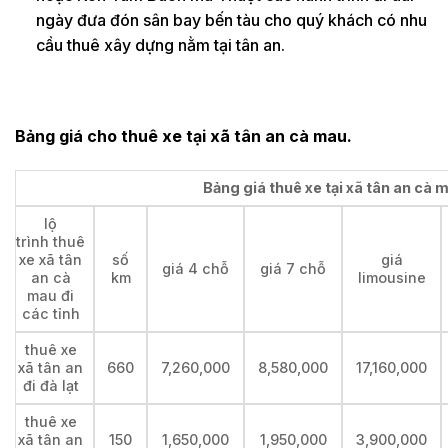
ngày đưa đón sân bay bến tàu cho quý khách có nhu
cầu thuê xây dựng nằm tại tân an.
Bảng giá cho thuê xe tại xã tân an cà mau.
Bảng giá thuê xe tại xã tân an cà m
lộ
trình thuê
xe xã tân
số
giá
giá 4 chỗ
giá 7 chỗ
an cà
km
limousine
mau đi
các tỉnh
thuê xe
xã tân an
660
7,260,000
8,580,000
17,160,000
đi đà lạt
thuê xe
xã tân an
150
1,650,000
1,950,000
3,900,000