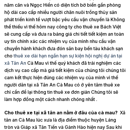
năm căn và Ngọc Hiển có diện tích bờ biển gần phòng
hộ dài cao cấp nhiều người chăn nuôi trồng thủy sản
phát triển kinh tế vượt bậc yêu cầu vận chuyển là Không
thể thiếu vì thế hôm nay công ty cho thuê xe Bách Việt
sẽ cung cấp và đưa ra bảng giá chi tiết tiết kiệm an toàn
uy tín chính xác các nhiệm vụ của mình nhu cầu vận
chuyển hành khách đưa đón sân bay bến tàu khách sạn
cho
thuê xe dài hạn ngắn hạn sự kiện hội nghị dự án tại
xã Tân An
Cà Mau vì thế quý khách đã trải nghiệm các
dịch vụ cao cấp mà giá tiết kiệm của chúng tôi chúng tôi
cam kết thực hiện đúng các nhiệm vụ của mình vì thế
người dân tại xã Tân An Cà Mau có ở yên tâm thuê xe
chỉ cần để lại thông tin thuê xe đơn giản Chúng tôi sẽ
làm hợp đồng một cách nhanh chóng nhất .
Cho thuê xe tại xã tân an nằm ở đâu của cà mau?
Xã
tân an Cà Mau lúc xưa là địa điểm thuộc huyện Láng
tròn và Giáp xã Tân Tiến và Gành Hào hiện nay Sau khi