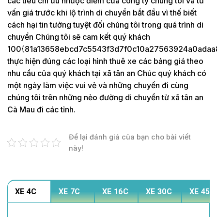
các tiêu chí ưu nhược điểm của công ty chúng tôi và tư
vấn giá trước khi lộ trình di chuyển bắt đầu vì thế biết
cách hại tin tưởng tuyệt đối chúng tôi trong quá trình di
chuyển Chúng tôi sẽ cam kết quý khách
100{81a13658ebcd7c5543f3d7f0c10a27563924a0adaa
thực hiện đúng các loại hình thuê xe các bảng giá theo
nhu cầu của quý khách tại xã tân an Chúc quý khách có
một ngày làm việc vui vẻ và những chuyến đi cùng
chúng tôi trên những nẻo đường di chuyển từ xã tân an
Cà Mau đi các tỉnh.
Để lại đánh giá của bạn cho bài viết
này!
XE 4C
XE 7C
XE 16C
XE 30C
XE 45C