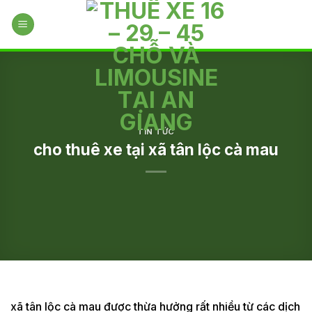
Skip
to
content
TIN TỨC
cho thuê xe tại xã tân lộc cà mau
xã tân lộc cà mau được thừa hưởng rất nhiều từ các dịch