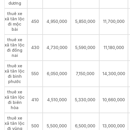
dương
thuê xe
xã tân lộc
450
4,950,000
5,850,000
11,700,000
đi mộc
bài
thuê xe
xã tân lộc
430
4,730,000
5,590,000
11,180,000
đi đồng
nai
thuê xe
xã tân lộc
550
6,050,000
7,150,000
14,300,000
đi bình
phước
thuê xe
xã tân lộc
410
4,510,000
5,330,000
10,660,000
đi biên
hòa
thuê xe
xã tân lộc
500
5,500,000
6,500,000
13,000,000
đi vũng