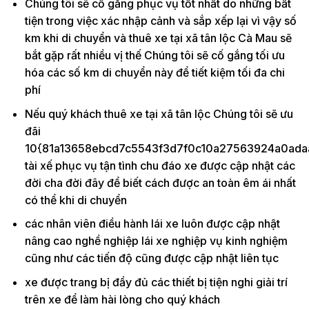
Chúng tôi sẽ cố gắng phục vụ tốt nhất do những bất
tiện trong việc xác nhập cảnh và sắp xếp lại vì vậy số
km khi di chuyển và thuê xe tại xã tân lộc Cà Mau sẽ
bắt gặp rất nhiều vị thế Chúng tôi sẽ cố gắng tối ưu
hóa các số km di chuyển này để tiết kiệm tối đa chi
phí
Nếu quý khách thuê xe tại xã tân lộc Chúng tôi sẽ ưu
đãi
10{81a13658ebcd7c5543f3d7f0c10a27563924a0ada
tài xế phục vụ tận tình chu đáo xe được cập nhật các
đời cha đời đây để biết cách được an toàn êm ái nhất
có thể khi di chuyển
các nhân viên điều hành lái xe luôn được cập nhật
nâng cao nghề nghiệp lái xe nghiệp vụ kinh nghiệm
cũng như các tiến độ cũng được cập nhật liên tục
xe được trang bị đầy đủ các thiết bị tiện nghi giải trí
trên xe để làm hài lòng cho quý khách