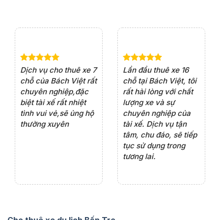
e 4
Dịch vụ cho thuê xe 7
Lần đầu thuê xe 16
Xe
rất
chỗ của Bách Việt rất
chỗ tại Bách Việt, tôi
tà
ện
chuyên nghiệp,đặc
rất hài lòng với chất
rấ
iểu
biệt tài xế rất nhiệt
lượng xe và sự
th
ôn
tình vui vẻ,sẽ ủng hộ
chuyên nghiệp của
đá
thường xuyên
tài xế. Dịch vụ tận
th
ng
tâm, chu đáo, sẽ tiếp
ch
tục sử dụng trong
ho
tương lai.
Cho thuê xe du lịch Bến Tre